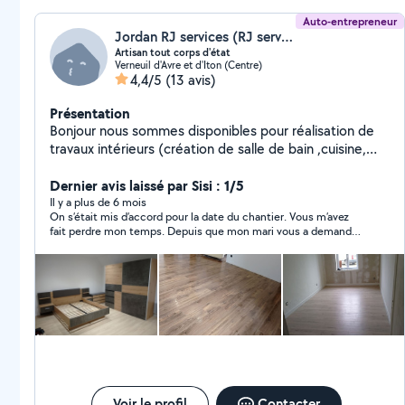
Auto-entrepreneur
Jordan RJ services (RJ services)
Artisan tout corps d'état
Verneuil d'Avre et d'Iton (Centre)
4,4/5
(13 avis)
Présentation
Bonjour nous sommes disponibles pour réalisation de
travaux intérieurs (création de salle de bain ,cuisine,
pose de revêtement sol et mur , enduit placo isolation
etc...) travaux extérieurs entretien création parc et
Dernier avis laissé par Sisi : 1/5
jardin N'hésitez pas à nous contacter Devis rapide Rj
Il y a plus de 6 mois
On s’était mis d’accord pour la date du chantier. Vous m’avez
services
fait perdre mon temps. Depuis que mon mari vous a demandé
si vous aviez une assurance, vous avez disparu. Je ne vous ai
pas revu avant deux semaines, et là vous me répondez que
vous avez trop de travail. Quand vous étiez là, je vous ai vu faire
un clin d’œil derrière mon dos en rigolant. Vous prenez vraiment
les gens pour des imbéciles. Croyez-moi, je n’oublierai pas ça.
Vous méritez ce commentaire."**
Voir le profil
Contacter