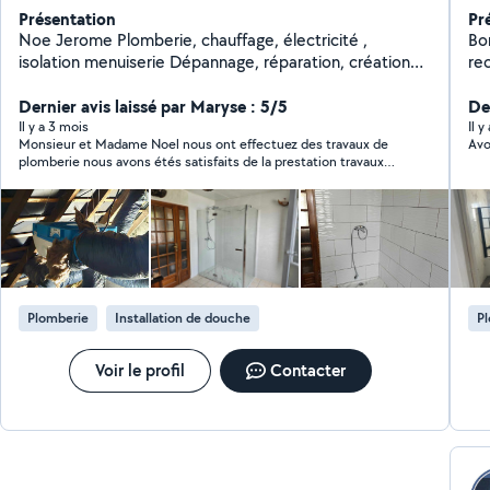
Présentation
Pr
Noe Jerome Plomberie, chauffage, électricité ,
Bon
isolation menuiserie Dépannage, réparation, création
re
N'hésitez à m'appeler si pas de réponse sur Allo voisins
va
Dernier avis laissé par Maryse : 5/5
co
De
Il y a 3 mois
Il y
Monsieur et Madame Noel nous ont effectuez des travaux de
Avo
plomberie nous avons étés satisfaits de la prestation travaux
rapides et soignés nous recommandons
Plomberie
Installation de douche
P
Voir le profil
Contacter