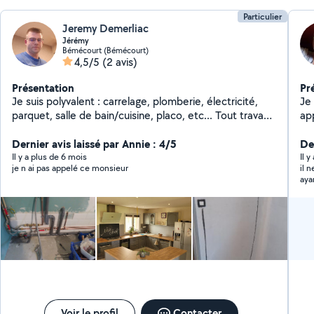
Particulier
Jeremy Demerliac
Jérémy
Bémécourt (Bémécourt)
4,5/5
(2 avis)
Présentation
Pr
Je suis polyvalent : carrelage, plomberie, électricité,
Je
parquet, salle de bain/cuisine, placo, etc... Tout travaux
app
intérieur/extérieur.
pl
Dernier avis laissé par Annie : 4/5
de 
De
Il y a plus de 6 mois
Il 
je n ai pas appelé ce monsieur
il 
aya
le 
Voir le profil
Contacter