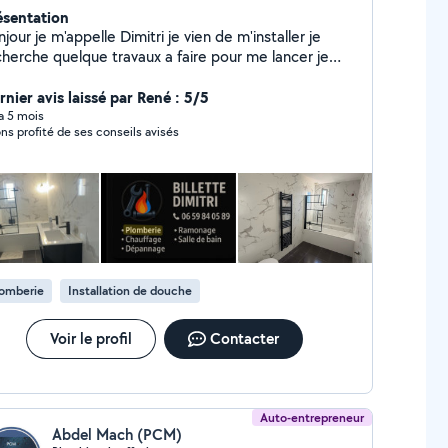
ésentation
jour je m'appelle Dimitri je vien de m'installer je
cherche quelque travaux a faire pour me lancer je
is des ramonage des salle de bain complète ou
mme vous le souhaiter dépannage fuite ect
rnier avis laissé par René : 5/5
 a 5 mois
ns profité de ses conseils avisés
lomberie
Installation de douche
Voir le profil
Contacter
Auto-entrepreneur
Abdel Mach (PCM)