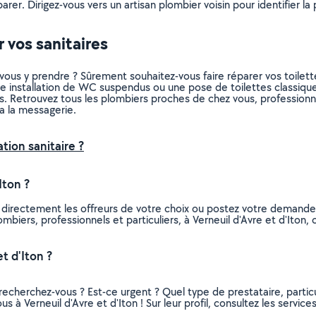
rer. Dirigez-vous vers un artisan plombier voisin pour identifier la 
 vos sanitaires
ous y prendre ? Sûrement souhaitez-vous faire réparer vos toilet
 installation de WC suspendus ou une pose de toilettes classique
sins. Retrouvez tous les plombiers proches de chez vous, profession
a la messagerie.
tion sanitaire ?
Iton ?
 directement les offreurs de votre choix ou postez votre demand
lombiers, professionnels et particuliers, à Verneuil d'Avre et d'It
t d'Iton ?
recherchez-vous ? Est-ce urgent ? Quel type de prestataire, particu
s à Verneuil d'Avre et d'Iton ! Sur leur profil, consultez les service