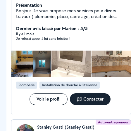
Présentation
Bonjour. Je vous propose mes services pour divers
travaux ( plomberie, placo, carrelage, création de
nouvelles pièces, entretien extérieur etc....) Je suis à
votre disposition pour tout renseignement.
Dernier avis laissé par Marion : 5/5
Cordialement travail'eure 27
Il y a 1 mois
Je referai appel à lui sans hésiter !
Plomberie
Installation de douche à l'italienne
Voir le profil
Contacter
Auto-entrepreneur
Stanley Gasti (Stanley Gasti)