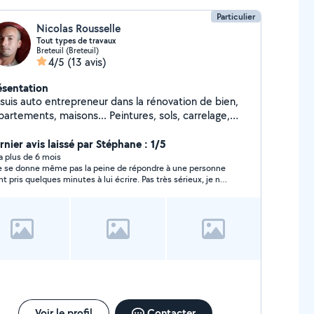
Particulier
Nicolas Rousselle
Tout types de travaux
Breteuil (Breteuil)
4/5
(13 avis)
ésentation
 suis auto entrepreneur dans la rénovation de bien,
artements, maisons... Peintures, sols, carrelage,
omberie, électricité, montage mobiliers, tout types
travaux intérieurs et extérieurs.
rnier avis laissé par Stéphane : 1/5
y a plus de 6 mois
ne se donne même pas la peine de répondre à une personne
nt pris quelques minutes à lui écrire. Pas très sérieux, je ne
recommande pas.
Voir le profil
Contacter