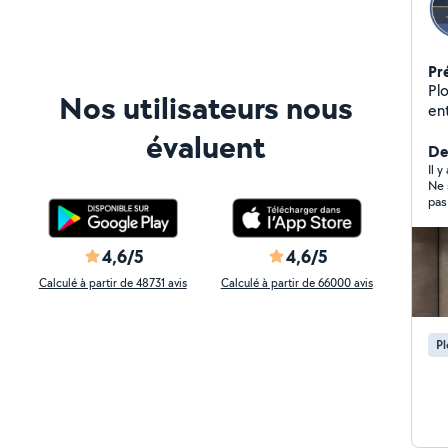
Pr
Plombi
Nos utilisateurs nous
entretien Artisa
to
évaluent
Je
Der
co
Il y
Ne 
par
pas
proposées : 
de gaz Débouchage e
In
4,6/5
4,6/5
robi
Calculé à partir de 48731 avis
Calculé à partir de 66000 avis
de salles
installations
rapide 
P
de