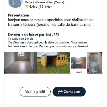
Verneuil d'Avre et d'Iton (Centre)
4,4/5
(13 avis)
Présentation
Bonjour nous sommes disponibles pour réalisation de
travaux intérieurs (création de salle de bain ,cuisine,
pose de revêtement sol et mur , enduit placo isolation
etc...) travaux extérieurs entretien création parc et
Dernier avis laissé par Sisi : 1/5
jardin N'hésitez pas à nous contacter Devis rapide Rj
Il y a plus de 6 mois
On s’était mis d’accord pour la date du chantier. Vous m’avez
services
fait perdre mon temps. Depuis que mon mari vous a demandé
si vous aviez une assurance, vous avez disparu. Je ne vous ai
pas revu avant deux semaines, et là vous me répondez que
vous avez trop de travail. Quand vous étiez là, je vous ai vu faire
un clin d’œil derrière mon dos en rigolant. Vous prenez vraiment
les gens pour des imbéciles. Croyez-moi, je n’oublierai pas ça.
Vous méritez ce commentaire."**
Voir le profil
Contacter