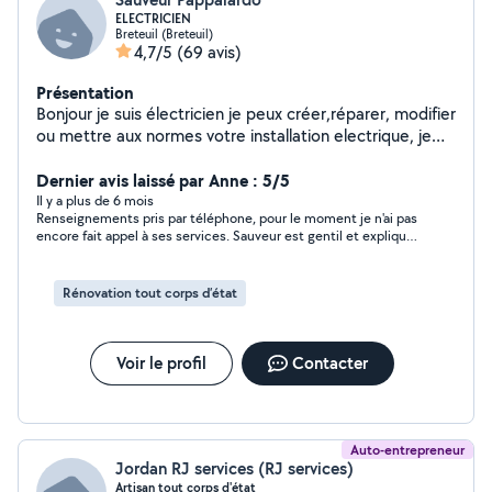
ELECTRICIEN
Breteuil (Breteuil)
4,7/5
(69 avis)
Présentation
Bonjour je suis électricien je peux créer,réparer, modifier
ou mettre aux normes votre installation electrique, je
peux également effectuer vos travaux de bricolage
Dernier avis laissé par Anne : 5/5
Il y a plus de 6 mois
Renseignements pris par téléphone, pour le moment je n'ai pas
encore fait appel à ses services. Sauveur est gentil et explique
tout très bien. Il ne cache rien ::c'est ce que j'ai apprécié, je
reviendrai ers lui pour qu'il me fasse un devis.
Rénovation tout corps d’état
Voir le profil
Contacter
Auto-entrepreneur
Jordan RJ services (RJ services)
Artisan tout corps d'état