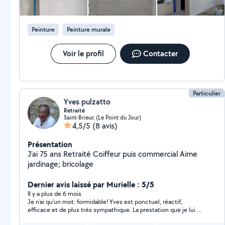
Peinture
Peinture murale
Voir le profil
Contacter
Particulier
Yves pulzatto
Retraité
Saint-Brieuc (Le Point du Jour)
4,5/5
(8 avis)
Présentation
J'ai 75 ans Retraité Coiffeur puis commercial Aime
jardinage; bricolage
Dernier avis laissé par Murielle : 5/5
Il y a plus de 6 mois
Je n'ai qu'un mot: formidable! Yves est ponctuel, réactif,
efficace et de plus très sympathique. La prestation que je lui ai
demandé était difficile et sportive, il l'a honoré avec brio.