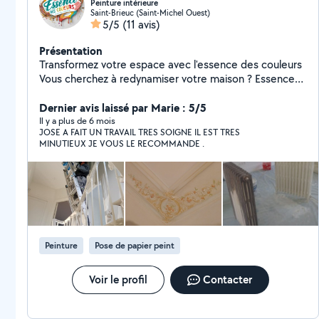
Peinture intérieure
Saint-Brieuc (Saint-Michel Ouest)
5/5
(11 avis)
Présentation
Transformez votre espace avec l'essence des couleurs
Vous cherchez à redynamiser votre maison ? Essence
des couleurs, nous sommes experts en peinture
intérieure , prêts à concrétiser la vision que vous avez
Dernier avis laissé par Marie : 5/5
pour vos espaces. Pourquoi nous choisir ? -Qualité
Il y a plus de 6 mois
JOSE A FAIT UN TRAVAIL TRES SOIGNE IL EST TRES
supérieure: Nous utilisons uniquement des matériaux
MINUTIEUX JE VOUS LE RECOMMANDE .
de première qualité, garantissant des finitions durables
et belles. -Expérience : Nos professionnels ont des
années d'expérience et connaissent les meilleures
techniques du secteur. -Engagement: Votre
satisfaction est notre priorité ; Nous travaillons jusqu'à
ce que vous soyez complètement satisfait. - Efficacité :
Nous respectons votre temps et réalisons les travaux
Peinture
Pose de papier peint
dans les délais convenus, sans surprises.
Voir le profil
Contacter