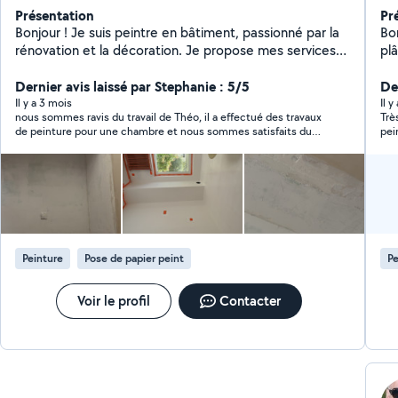
Présentation
Pr
Bonjour ! Je suis peintre en bâtiment, passionné par la
Bon
rénovation et la décoration. Je propose mes services
plâ
pour repeindre vos murs, plafonds, volets, ou encore
pour rafraîchir vos pièces. Travail soigné et rapide,
Dernier avis laissé par Stephanie : 5/5
De
toujours avec le sourire Au plaisir de vous aider dans
Il y a 3 mois
Il y
nous sommes ravis du travail de Théo, il a effectué des travaux
Trè
vos projets !
de peinture pour une chambre et nous sommes satisfaits du
pei
résultat
nou
Peinture
Pose de papier peint
Pe
Voir le profil
Contacter