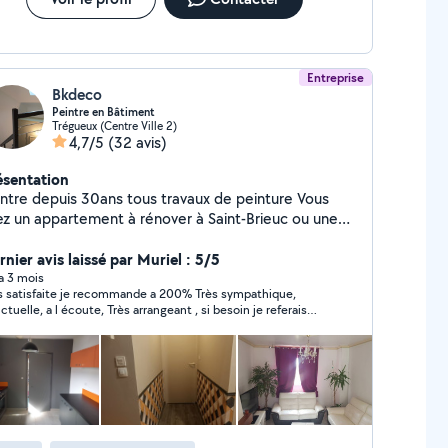
Entreprise
Bkdeco
Peintre en Bâtiment
Trégueux (Centre Ville 2)
4,7/5
(32 avis)
ésentation
ntre depuis 30ans tous travaux de peinture Vous
ez un appartement à rénover à Saint-Brieuc ou une
ison à entretenir à Lamballe ? Vos projets
ncernent la pose de revêtements de sols et de
nier avis laissé par Muriel : 5/5
s, la mise en peinture de vos murs intérieurs ou le
 a 3 mois
satisfaite je recommande a 200% Très sympathique,
valement de façade ? SG peinture BKdeco est la
ctuelle, a l écoute, Très arrangeant , si besoin je referais
 le Bras, artisan peintre expérimenté,
aire avec vous encore un grand merci
 vous propose des prestations de qualité
 accord avec vos envies et vos besoins. Que cela
it en intérieur ou en extérieur, SGPEINTURE s'engage
a réalisation de vos projets en vous proposant divers
vaux de peinture intérieure et de
coration Travaux de peinture extérieure (tous