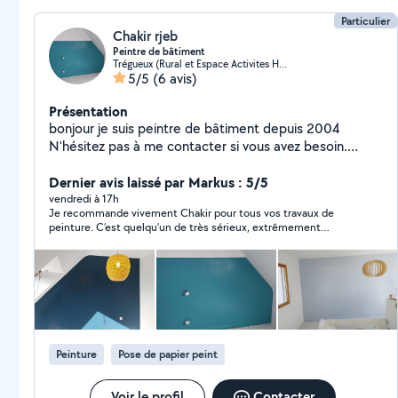
Particulier
Chakir rjeb
Peintre de bâtiment
Trégueux (Rural et Espace Activites Hazaie)
5/5
(6 avis)
Présentation
bonjour je suis peintre de bâtiment depuis 2004
N'hésitez pas à me contacter si vous avez besoin.
Cordialement
Dernier avis laissé par Markus : 5/5
vendredi à 17h
Je recommande vivement Chakir pour tous vos travaux de
peinture. C’est quelqu’un de très sérieux, extrêmement
soigneux et toujours à l’heure. Le travail est réalisé avec
beaucoup de professionnalisme et le résultat est impeccable.
En plus de ses qualités professionnelles, il est très
sympathique, à l’écoute et agréable. Vous pouvez lui faire
confiance les yeux fermés !
Peinture
Pose de papier peint
Voir le profil
Contacter