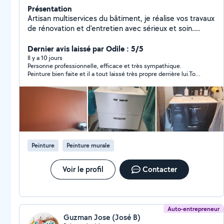
Présentation
Artisan multiservices du bâtiment, je réalise vos travaux
de rénovation et d'entretien avec sérieux et soin.
J'interviens dans différents domaines : peinture
intérieure et extérieure, pose de carrelage, enduits,
Dernier avis laissé par Odile : 5/5
isolation, petite plomberie et petits travaux
Il y a 10 jours
Personne professionnelle, efficace et très sympathique.
d'électricité. Je propose des prestations adaptées à
Peinture bien faite et il a tout laissé très propre derrière lui.Tout
vos besoins, avec un travail propre, des délais
était parfait. Je le recommande vivement.
respectés et des tarifs transparents. Rigoureux,
organisé et méthodique. Devis gratuit
Peinture
Peinture murale
Voir le profil
Contacter
Auto-entrepreneur
Guzman Jose (José B)