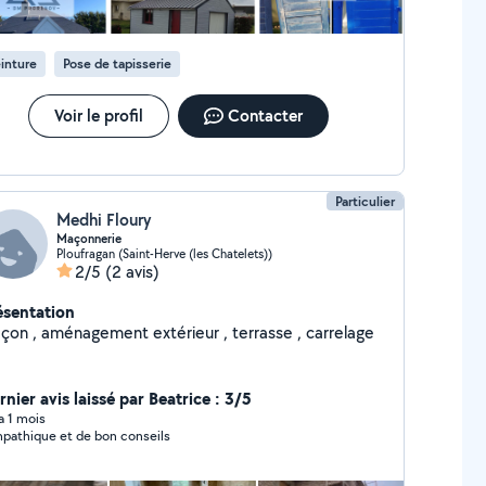
pide sur demande.
inture
Pose de tapisserie
Voir le profil
Contacter
Particulier
Medhi Floury
Maçonnerie
Ploufragan (Saint-Herve (les Chatelets))
2/5
(2 avis)
ésentation
çon , aménagement extérieur , terrasse , carrelage
nier avis laissé par Beatrice : 3/5
 a 1 mois
pathique et de bon conseils