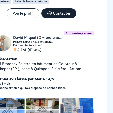
inture
Salle de bains à peindre
ports : briques, pierre, plâtre, boiserie, ferronnerie,
is, ...) Pose de revêtements muraux (papier peint,
de verre, Patent). Peinture intérieure/Extérieur
Voir le profil
Contacter
lication d'une peinture isolante reflective coupe les
ts thermiques Anti -condensation Dites STOP AUX
RS FROID. N'hésitez pas à me contacter .
Auto-entrepreneur
David Miquel (DM prorenov - Peintre - Couverture - Nettoyage)
Peintre Saint-Brieuc & Couvreu
Plédran (Secteur Rural)
4,8/5
(61 avis)
ésentation
ov Peintre en bâtiment et Couvreur à
asé à Quimper , Finistère . Artisan
dépendant spécialisé en peinture intérieure et
térieure, ravalement de façade, rénovation de
rnier avis laissé par Marie : 4/5
ture et nettoyage de toiture et façade. J'interviens
 a 1 mois
sonne aimable qui m'a proposé de bonnes idées
es prestations : - Peinture intérieure :
s, plafonds, boiseries, papier peint - Peinture
térieure & ravalement de façade - Couverture :
paration et rénovation de toiture - Nettoyage et
ussage de toiture et façade Devis gratuit et