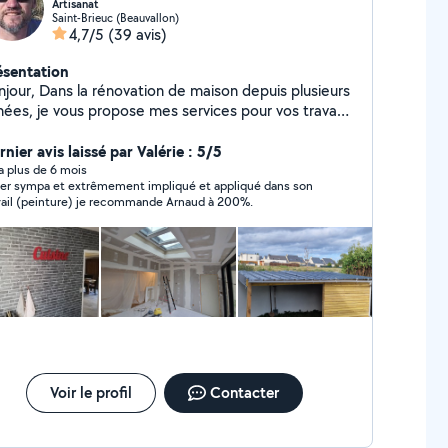
Artisanat
Saint-Brieuc (Beauvallon)
4,7/5
(39 avis)
ésentation
énovation de maison depuis plusieurs
nées, je vous propose mes services pour vos travaux.
rès vite autour de vos projets
nier avis laissé par Valérie : 5/5
y a plus de 6 mois
er sympa et extrêmement impliqué et appliqué dans son
travail (peinture) je recommande Arnaud à 200%.
Voir le profil
Contacter