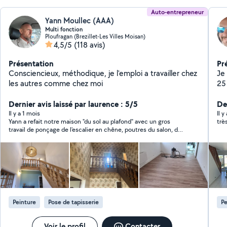
Auto-entrepreneur
Yann Moullec (AAA)
Multi fonction
Ploufragan (Brezillet-Les Villes Moisan)
4,5/5
(118 avis)
Présentation
Pr
Consciencieux, méthodique, je l'emploi a travailler chez
Je 
les autres comme chez moi
25
ég
Dernier avis laissé par laurence : 5/5
De
Il y a 1 mois
Il 
Yann a refait notre maison "du sol au plafond" avec un gros
trè
travail de ponçage de l'escalier en chêne, poutres du salon, des
éléments de cuisine, parquets... Il a aussi effectué toutes les
peintures des pièces, portes , de la plomberie, de l'électricité.
Bref, c'est un vrai couteau suisse qui a été indispensable à la
rénovation de notre maison tout en pratiquant des tarifs
raisonnables qui nous ont permis de le prendre au long cours.
Peinture
Pose de tapisserie
Pe
Voir le profil
Contacter