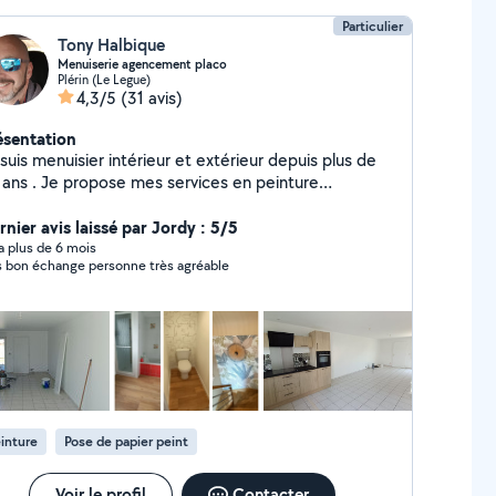
Particulier
Tony Halbique
Menuiserie agencement placo
Plérin (Le Legue)
4,3/5
(31 avis)
ésentation
suis menuisier intérieur et extérieur depuis plus de
 ans . Je propose mes services en peinture
alement. N'hésitez pas à me contacter .
rnier avis laissé par Jordy : 5/5
y a plus de 6 mois
s bon échange personne très agréable
inture
Pose de papier peint
Voir le profil
Contacter