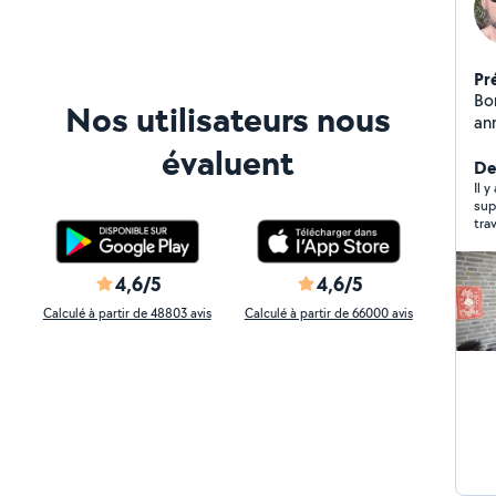
Pr
Bonjour, Dans la r
Nos utilisateurs nous
an
A t
évaluent
Der
Il 
sup
4,6/5
4,6/5
Calculé à partir de 48803 avis
Calculé à partir de 66000 avis