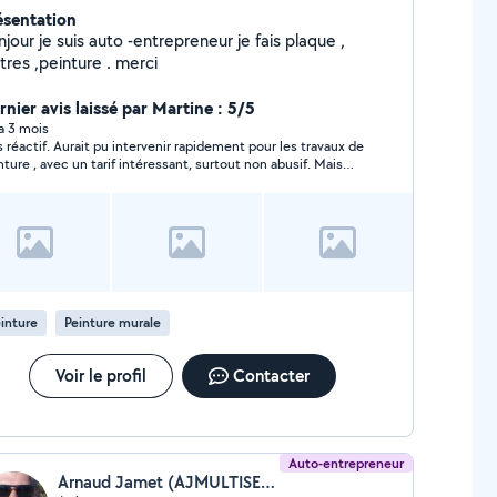
ésentation
jour je suis auto -entrepreneur je fais plaque ,
tres ,peinture . merci
rnier avis laissé par Martine : 5/5
 a 3 mois
s réactif. Aurait pu intervenir rapidement pour les travaux de
nture , avec un tarif intéressant, surtout non abusif. Mais
s ne ferons pas appel à lui pour le moment
inture
Peinture murale
Voir le profil
Contacter
Auto-entrepreneur
Arnaud Jamet (AJMULTISERVICES)