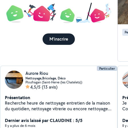
Pe
M'inscrire
Particulier
Aurore Riou
Nettoyage,Bricolage, Déco
Ploufragan (Saint-Herve (les Chatelets))
4,5/5
(13 avis)
Présentation
Pr
Recherche heure de nettoyage entretien de la maison
Je
du quotidien, nettoyage vitrerie ou encore nettoyage
Couverture Vé
moquette, matelas, canapé ect ... Également
ré
tapisserie, peinture, réparation, décoration intérieure,
Dernier avis laissé par CLAUDINE : 5/5
Re
Der
rénovation mobiliers...
Pos
Il y a plus de 6 mois
Il 