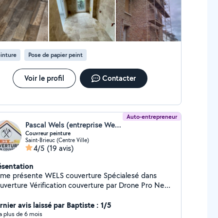
inture
Pose de papier peint
Voir le profil
Contacter
Auto-entrepreneur
Pascal Wels (entreprise Wels)
Couvreur peinture
Saint-Brieuc (Centre Ville)
4/5
(19 avis)
ésentation
 me présente WELS couverture Spécialesé dans
rification couverture par Drone Pro Neuf-
novation Tuile- ardoise Remaillage Remaniage
cherche fuite Zinguerie Changement de gouttière
nier avis laissé par Baptiste : 1/5
e de Velux avec ou sans modification Peinture
y a plus de 6 mois