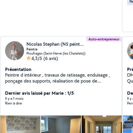
Pe
sup
bo
toile 
App
pon
MU
Auto-entrepreneur
Nicolas Stephan (NS peinture)
Peintre
Ploufragan (Saint-Herve (les Chatelets))
4,3/5
(6 avis)
Présentation
Pr
Peintre d intérieur , travaux de ratissage, enduisage ,
DM Proren
ponçage des supports, réalisation de pose de
Quimper (29 ), b
revêtements rénovation et décoration, papier peint ,
in
mise en peinture sur tout type de supports Pose de
Dernier avis laissé par Marie : 1/5
ex
De
plinthe bois Garantie décennale pour vos travaux Pose
toi
Il y a 1 mois
Il y
Rien à dire
Per
de parquet
rapidement M
mur
ex
ré
démo