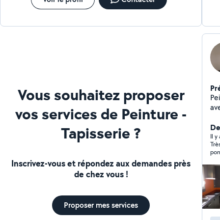
Pr
Vous souhaitez proposer
Pei
av
vos services de Peinture -
ma
co
Der
Tapisserie ?
mur
Il y
Très 
ra
pon
pour vous ! M
aff
Inscrivez-vous et répondez aux demandes près
SGPEINTURE
de chez vous !
en
so
à l
Proposer mes services
services : Tra
dé