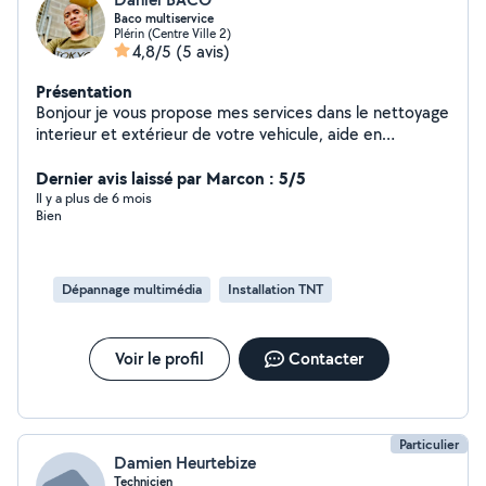
Baco multiservice
Plérin (Centre Ville 2)
4,8/5
(5 avis)
Présentation
Bonjour je vous propose mes services dans le nettoyage
interieur et extérieur de votre vehicule, aide en
informatique demarches administratives deppanage pc
etc je vous propose egalement aussi sur l'entretien de
Dernier avis laissé par Marcon : 5/5
votre jardin. Je loue aussi une shampouineuse et un
Il y a plus de 6 mois
Bien
karcher pour tout autre precision veuillez me contacter
je suis honorée de repondre à votre service
Dépannage multimédia
Installation TNT
Voir le profil
Contacter
Particulier
Damien Heurtebize
Technicien