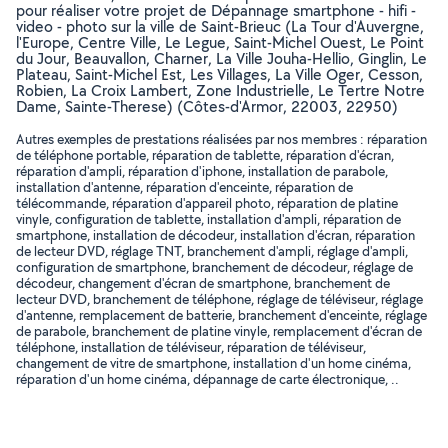
pour réaliser votre projet de Dépannage smartphone - hifi -
video - photo sur la ville de Saint-Brieuc (La Tour d'Auvergne,
l'Europe, Centre Ville, Le Legue, Saint-Michel Ouest, Le Point
du Jour, Beauvallon, Charner, La Ville Jouha-Hellio, Ginglin, Le
Plateau, Saint-Michel Est, Les Villages, La Ville Oger, Cesson,
Robien, La Croix Lambert, Zone Industrielle, Le Tertre Notre
Dame, Sainte-Therese) (Côtes-d'Armor, 22003, 22950)
Autres exemples de prestations réalisées par nos membres : réparation
de téléphone portable, réparation de tablette, réparation d'écran,
réparation d'ampli, réparation d'iphone, installation de parabole,
installation d'antenne, réparation d'enceinte, réparation de
télécommande, réparation d'appareil photo, réparation de platine
vinyle, configuration de tablette, installation d'ampli, réparation de
smartphone, installation de décodeur, installation d'écran, réparation
de lecteur DVD, réglage TNT, branchement d'ampli, réglage d'ampli,
configuration de smartphone, branchement de décodeur, réglage de
décodeur, changement d'écran de smartphone, branchement de
lecteur DVD, branchement de téléphone, réglage de téléviseur, réglage
d'antenne, remplacement de batterie, branchement d'enceinte, réglage
de parabole, branchement de platine vinyle, remplacement d'écran de
téléphone, installation de téléviseur, réparation de téléviseur,
changement de vitre de smartphone, installation d'un home cinéma,
réparation d'un home cinéma, dépannage de carte électronique, ..