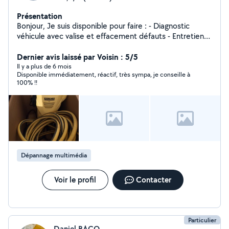
Présentation
Bonjour, Je suis disponible pour faire : - Diagnostic
véhicule avec valise et effacement défauts - Entretien
classique Véhicule ( vidanges, frein ) - Covoiturage -
Nettoyage karcher - Du bricolage - Nettoyage -
Dernier avis laissé par Voisin : 5/5
Réparation téléphone
Il y a plus de 6 mois
Disponible immédiatement, réactif, très sympa, je conseille à
100% !!
Dépannage multimédia
Voir le profil
Contacter
Particulier
Daniel BACO