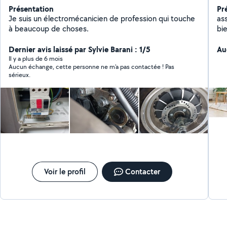
Présentation
Pr
Je suis un électromécanicien de profession qui touche
ass
à beaucoup de choses.
bi
l origine. Compl
Dernier avis laissé par Sylvie Barani : 1/5
ce
Au
Il y a plus de 6 mois
Aucun échange, cette personne ne m’a pas contactée ! Pas
sérieux.
Voir le profil
Contacter