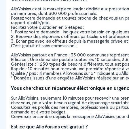
AlloVoisins c’est la marketplace leader dédiée aux prestatio
de membres, dont 300 000 professionnels.
Postez votre demande et trouvez proche de chez vous un parti
rapport qualité/prix.
Facilitez votre quotidien en 3 étapes :
1. Postez votre demande : indiquez votre besoin en quelque
2. Recevez des réponses d’offreurs particuliers et professio
3. Echangez avec les offreurs depuis la messagerie privée et 
C’est gratuit et sans commission !
AlloVoisins partout en France : 35 000 communes représentées 
Efficace : Une demande postée toutes les 10 secondes, 3.6
Généraliste : 1 250 types de besoins différents, tout est poss
Rapide : 10 minutes pour recevoir une première réponse à 
Qualité / prix : 4 membres AlloVoisins sur 5* indiquent qu’All
* Données issues d’une enquête AlloVoisins réalisée sur un é
Vous cherchez un réparateur éléctronique en urgenc
Sur AlloVoisins, seulement 10 minutes pour recevoir une p
chez vous, pour votre besoin urgent de dépannage smartphone
Consultez les profils des membres, professionnels ou particuli
demande et à votre budget.
Conversez ensemble depuis la messagerie AlloVoisins pour de
Est-ce que AlloVoisins est gratuit ?