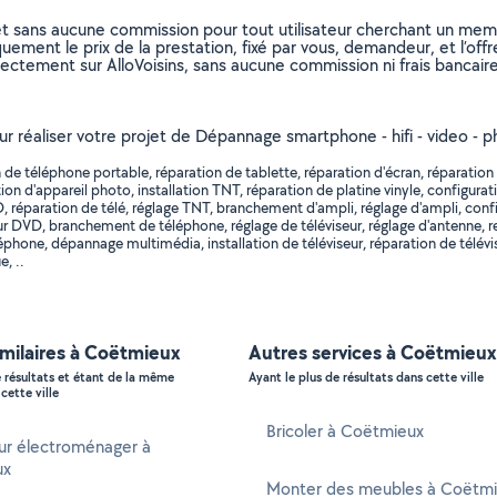
et sans aucune commission pour tout utilisateur cherchant un membre
uement le prix de la prestation, fixé par vous, demandeur, et l’offr
rectement sur AlloVoisins, sans aucune commission ni frais bancaire
pour réaliser votre projet de Dépannage smartphone - hifi - video -
e téléphone portable, réparation de tablette, réparation d'écran, réparation d'
n d'appareil photo, installation TNT, réparation de platine vinyle, configurati
DVD, réparation de télé, réglage TNT, branchement d'ampli, réglage d'ampli, 
DVD, branchement de téléphone, réglage de téléviseur, réglage d'antenne, r
phone, dépannage multimédia, installation de téléviseur, réparation de télév
, ..
imilaires à Coëtmieux
Autres services à Coëtmieux
e résultats et étant de la même
Ayant le plus de résultats dans cette ville
cette ville
Bricoler à Coëtmieux
ur électroménager à
ux
Monter des meubles à Coëtm