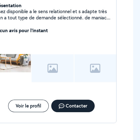
ésentation
ez disponible a le sens relationnel et s adapte très
en a tout type de demande sélectionné. de maniac a
ètement de salaire refuse paiement
su
cun avis pour l'instant
Voir le profil
Contacter