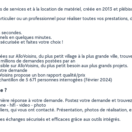
ns de services et à la location de matériel, créée en 2013 et plébi
culier ou un professionnel pour réaliser toutes vos prestations, d
s secondes.
nnels en quelques minutes.
sécurisée et faites votre choix !
sur AlloVoisins, du plus petit village à la plus grande ville, tro
 millions de demandes postées par an
ible sur AlloVoisins, du plus petit besoin aux plus grands projets.
votre demande
oVoisins propose un bon rapport qualité/prix
chantillon de 5 671 personnes interrogées (Février 2024)
e ?
remière réponse à votre demande. Postez votre demande et trouve
 - hifi - video - photo
ers, qui vous ont contacté. Présentation, photos de réalisation, exp
s échanges sécurisés et efficaces grâce aux outils intégrés.