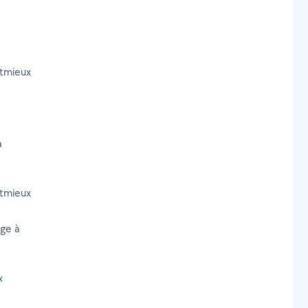
ëtmieux
à
tmieux
age à
x