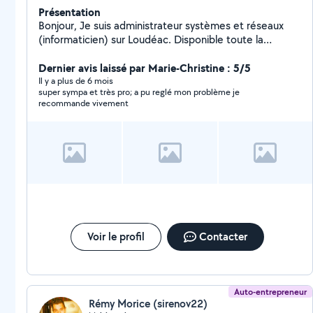
Présentation
Bonjour, Je suis administrateur systèmes et réseaux
(informaticien) sur Loudéac. Disponible toute la
semaine. Présent les week -end sur les alentours de
Saint-Brieuc.
Dernier avis laissé par Marie-Christine : 5/5
Il y a plus de 6 mois
super sympa et très pro; a pu reglé mon problème je
recommande vivement
Voir le profil
Contacter
Auto-entrepreneur
Rémy Morice (sirenov22)