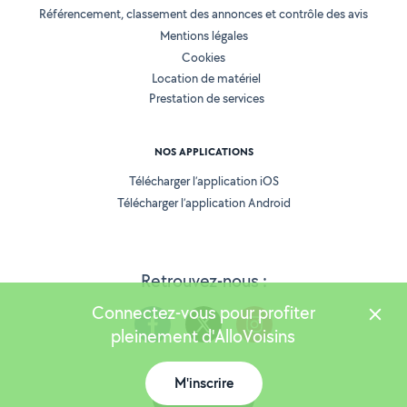
Référencement, classement des annonces et contrôle des avis
Mentions légales
Cookies
Location de matériel
Prestation de services
NOS APPLICATIONS
Télécharger l’application iOS
Télécharger l’application Android
Retrouvez-nous :
Connectez-vous pour profiter
pleinement d'AlloVoisins
M'inscrire
Version 25.5.3
Carte