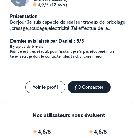
de composants (SSD, RAM). Entretien technique :
4,9/5
(12 avis)
Nettoyage interne (poussière) et mise à jour du BIOS.
Présentation
Bonjour Je suis capable de réaliser travaux de bricolage
,brasage,soudage,électricité J'ai effectué de la
plomberie dans le secteur du gaz. Je sais souder le
plomb ayant une pratique professionnelle Je sais
Dernier avis laissé par Daniel : 5/5
également monter des meubles en kit et suis assez
Il y a plus de 6 mois
Patrice est très réactif, pour l'instant je n'ai pas récupéré mon
disponible. À bientôt
téléviseur, je dois le contacter plus tard. Encore merci
Voir le profil
Contacter
Nos utilisateurs nous évaluent
4,6/5
4,6/5