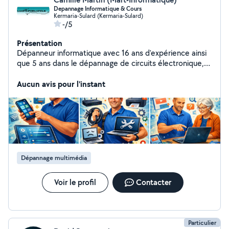
Depannage Informatique & Cours
Kermaria-Sulard (Kermaria-Sulard)
-/5
Présentation
Dépanneur informatique avec 16 ans d'expérience ainsi
que 5 ans dans le dépannage de circuits électronique,
j'interviens à domicile pour résoudre vos pannes et
lenteurs (PC, box, imprimantes). Configuration et
Aucun avis pour l'instant
dépannage de smartphones et tablettes, avec
accompagnement à la prise en main. Cours
informatiques personnalisés pour tous niveaux (internet,
bureautique, usages quotidiens). Intervention locale,
rapide et professionnelle. Contactez-moi pour un
service fiable et efficace.
Dépannage multimédia
Voir le profil
Contacter
Particulier