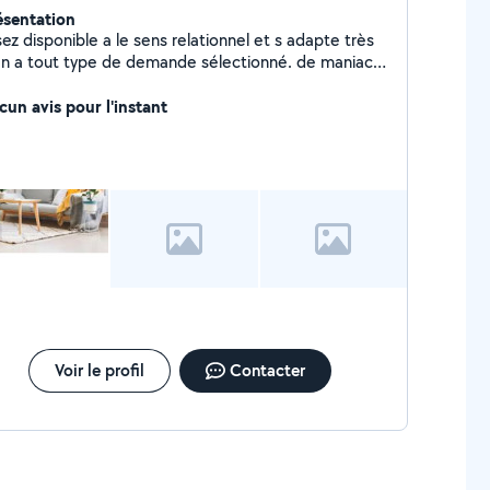
ésentation
ez disponible a le sens relationnel et s adapte très
en a tout type de demande sélectionné. de maniac a
ètement de salaire refuse paiement
su
cun avis pour l'instant
Voir le profil
Contacter