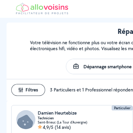
Répa
Votre télévision ne fonctionne plus ou votre écran 
électroniques hifi, vidéo et photos. Visualisez les 
Filtres
3 Particuliers et 1 Professionnel réponden
Particulier
Damien Heurtebize
Technicien
Saint-Brieuc (La Tour d'Auvergne)
4,9/5
(14 avis)