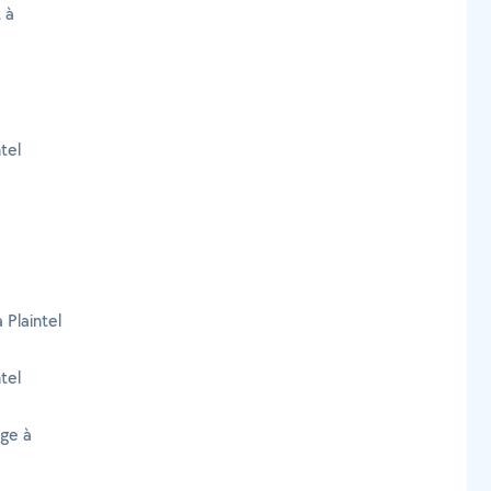
 à
tel
 Plaintel
tel
age à