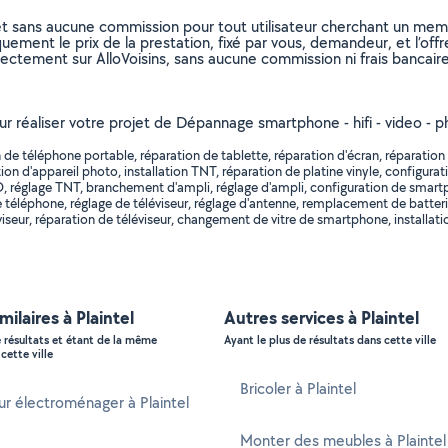
et sans aucune commission pour tout utilisateur cherchant un membre
uement le prix de la prestation, fixé par vous, demandeur, et l’offr
rectement sur AlloVoisins, sans aucune commission ni frais bancaire
our réaliser votre projet de Dépannage smartphone - hifi - video - p
e téléphone portable, réparation de tablette, réparation d'écran, réparation d'
n d'appareil photo, installation TNT, réparation de platine vinyle, configurati
r DVD, réglage TNT, branchement d'ampli, réglage d'ampli, configuration de s
éléphone, réglage de téléviseur, réglage d'antenne, remplacement de batter
léviseur, réparation de téléviseur, changement de vitre de smartphone, instal
milaires à Plaintel
Autres services à Plaintel
e résultats et étant de la même
Ayant le plus de résultats dans cette ville
cette ville
Bricoler à Plaintel
r électroménager à Plaintel
Monter des meubles à Plaintel