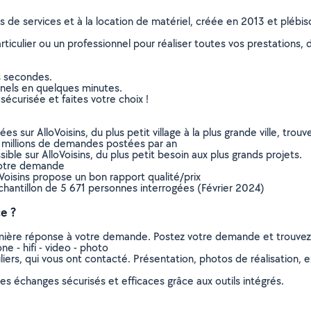
ns de services et à la location de matériel, créée en 2013 et plébi
culier ou un professionnel pour réaliser toutes vos prestations, d
s secondes.
nnels en quelques minutes.
sécurisée et faites votre choix !
sur AlloVoisins, du plus petit village à la plus grande ville, tro
 millions de demandes postées par an
ible sur AlloVoisins, du plus petit besoin aux plus grands projets.
votre demande
oVoisins propose un bon rapport qualité/prix
chantillon de 5 671 personnes interrogées (Février 2024)
e ?
remière réponse à votre demande. Postez votre demande et trouve
 - hifi - video - photo
ers, qui vous ont contacté. Présentation, photos de réalisation, exp
s échanges sécurisés et efficaces grâce aux outils intégrés.