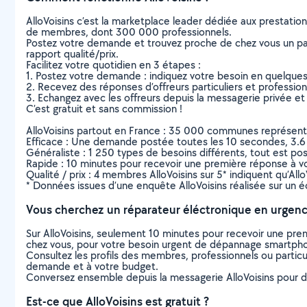
AlloVoisins c’est la marketplace leader dédiée aux prestatio
de membres, dont 300 000 professionnels.
Postez votre demande et trouvez proche de chez vous un parti
rapport qualité/prix.
Facilitez votre quotidien en 3 étapes :
1. Postez votre demande : indiquez votre besoin en quelque
2. Recevez des réponses d’offreurs particuliers et professio
3. Echangez avec les offreurs depuis la messagerie privée et 
C’est gratuit et sans commission !
AlloVoisins partout en France : 35 000 communes représentées 
Efficace : Une demande postée toutes les 10 secondes, 3.6
Généraliste : 1 250 types de besoins différents, tout est poss
Rapide : 10 minutes pour recevoir une première réponse à 
Qualité / prix : 4 membres AlloVoisins sur 5* indiquent qu’All
* Données issues d’une enquête AlloVoisins réalisée sur un é
Vous cherchez un réparateur éléctronique en urgenc
Sur AlloVoisins, seulement 10 minutes pour recevoir une p
chez vous, pour votre besoin urgent de dépannage smartphone
Consultez les profils des membres, professionnels ou particuli
demande et à votre budget.
Conversez ensemble depuis la messagerie AlloVoisins pour de
Est-ce que AlloVoisins est gratuit ?