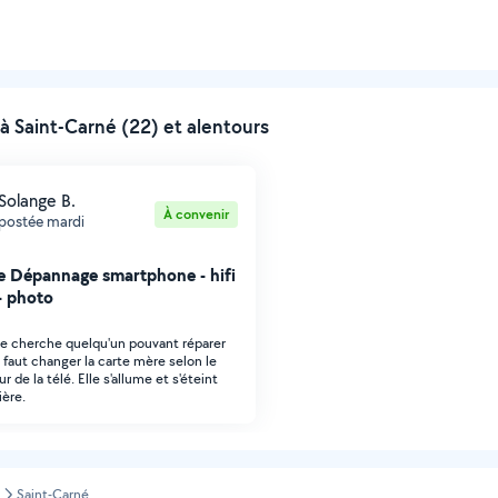
 Saint-Carné (22) et alentours
Solange B.
À convenir
postée mardi
 Dépannage smartphone - hifi
 - photo
Je cherche quelqu'un pouvant réparer
l faut changer la carte mère selon le
r de la télé. Elle s'allume et s'éteint
ière.
Saint-Carné