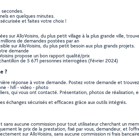
s secondes.
nnels en quelques minutes.
sécurisée et faites votre choix !
sur AlloVoisins, du plus petit village à la plus grande ville, tro
 millions de demandes postées par an
ible sur AlloVoisins, du plus petit besoin aux plus grands projets.
votre demande
oVoisins propose un bon rapport qualité/prix
chantillon de 5 671 personnes interrogées (Février 2024)
e ?
remière réponse à votre demande. Postez votre demande et trouve
 - hifi - video - photo
ers, qui vous ont contacté. Présentation, photos de réalisation, exp
s échanges sécurisés et efficaces grâce aux outils intégrés.
et sans aucune commission pour tout utilisateur cherchant un membre
uement le prix de la prestation, fixé par vous, demandeur, et l’offr
rectement sur AlloVoisins, sans aucune commission ni frais bancaire