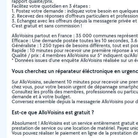
rapport qualité/prix.
Facilitez votre quotidien en 3 étapes :
1. Postez votre demande : indiquez votre besoin en quelque
2. Recevez des réponses d’offreurs particuliers et professio
3. Echangez avec les offreurs depuis la messagerie privée et 
C’est gratuit et sans commission !
AlloVoisins partout en France : 35 000 communes représentées 
Efficace : Une demande postée toutes les 10 secondes, 3.6
Généraliste : 1 250 types de besoins différents, tout est poss
Rapide : 10 minutes pour recevoir une première réponse à 
Qualité / prix : 4 membres AlloVoisins sur 5* indiquent qu’All
* Données issues d’une enquête AlloVoisins réalisée sur un é
Vous cherchez un réparateur éléctronique en urgenc
Sur AlloVoisins, seulement 10 minutes pour recevoir une p
chez vous, pour votre besoin urgent de dépannage smartphone
Consultez les profils des membres, professionnels ou particuli
demande et à votre budget.
Conversez ensemble depuis la messagerie AlloVoisins pour de
Est-ce que AlloVoisins est gratuit ?
Absolument ! AlloVoisins est un service entièrement gratuit 
prestation de service ou une location de matériel. Payez uniq
Vous pouvez réaliser le paiement en ligne de la prestation di