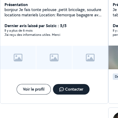
Présentation
Pr
bonjour Je fais tonte pelouse ,petit bricolage, soudure
Je
locations materiels Location: Remorque bagagere avec
tab
toit en dur fermeture à clé tondeuse thermique a
to
gazon nettoyeur haute pression Motoculteur Girafe
Dernier avis laissé par Soizic : 5/5
pla
De
pour placo Groupe électrogène 4000w Compresseur
Il y a plus de 6 mois
Il 
J'ai reçu des informations utiles. Merci
per
50l /25l Chèque de caution demandé .
D
Voir le profil
Contacter