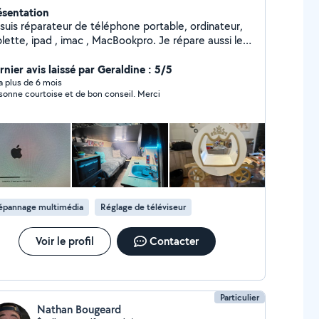
ésentation
 suis réparateur de téléphone portable, ordinateur,
lette, ipad , imac , MacBookpro. Je répare aussi les
ndeuse ,les scooters, les vélos . Menuiserie, pose de
co , rail , parquet, wc, carrelage.
rnier avis laissé par Geraldine : 5/5
y a plus de 6 mois
sonne courtoise et de bon conseil. Merci
épannage multimédia
Réglage de téléviseur
Voir le profil
Contacter
Particulier
Nathan Bougeard