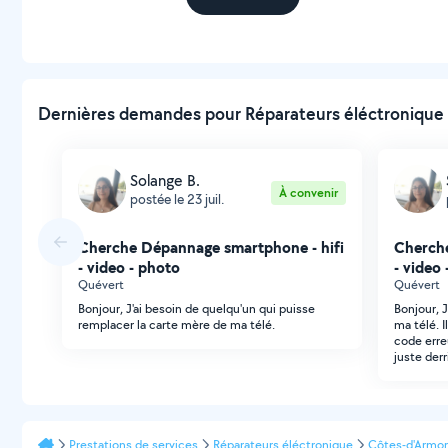
Dernières demandes pour Réparateurs éléctronique à
Solange B.
À convenir
postée le 23 juil.
Cherche Dépannage smartphone - hifi
Cherche
- video - photo
- video
Quévert
Quévert
Bonjour, J'ai besoin de quelqu'un qui puisse
Bonjour, 
remplacer la carte mère de ma télé.
ma télé. I
code erreu
juste derr
Prestations de services
Réparateurs éléctronique
Côtes-d'Armor