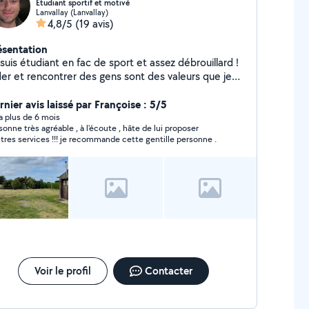
Étudiant sportif et motivé
Lanvallay (Lanvallay)
4,8/5
(19 avis)
ésentation
suis étudiant en fac de sport et assez débrouillard !
der et rencontrer des gens sont des valeurs que je
icule ! Hâte de pouvoir vous rendre service ;)
rnier avis laissé par Françoise : 5/5
y a plus de 6 mois
sonne très agréable , à l'écoute , hâte de lui proposer
d'autres services !!! je recommande cette gentille personne .
Voir le profil
Contacter