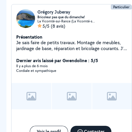
Particulier
Grégory Juberay
Bricoleur pas que du dimanche!
La Vicomté-sur-Rance (La Vicomté-sur-Rance)
5/5
(8 avis)
Présentation
Je sais faire de petits travaux. Montage de meubles,
jardinage de base, réparation et bricolage courants. J'ai
des outils bien utiles tels que tondeuse thermique,
karcher 120 bars, tronçonneuse électrique, rotofil,
Dernier avis laissé par Gwendoline : 5/5
débroussailleuse, perceuse de force, machine à vapeur
Il y a plus de 6 mois
Cordiale et sympathique
!
Voir le profil
Contacter