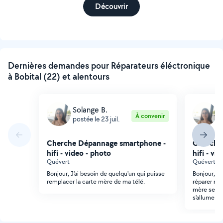
Découvrir
Dernières demandes pour Réparateurs éléctronique
à Bobital (22) et alentours
Solange B.
S
À convenir
postée le 23 juil.
p
Cherche Dépannage smartphone -
Cherche
hifi - video - photo
hifi - vi
Quévert
Quévert
Bonjour, J'ai besoin de quelqu'un qui puisse
Bonjour, J
remplacer la carte mère de ma télé.
réparer ma 
mère selon 
s'allume et 