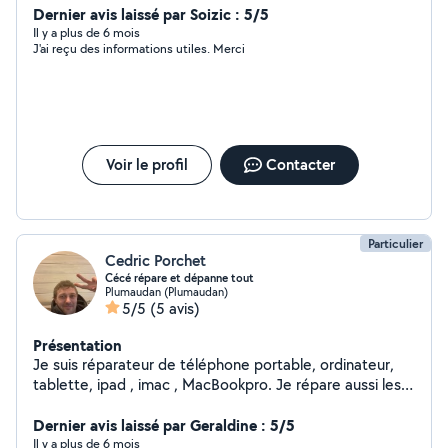
nettoyeur haute pression Motoculteur Girafe pour placo
Dernier avis laissé par Soizic : 5/5
Groupe électrogène 4000w Compresseur 50l /25l
Il y a plus de 6 mois
J'ai reçu des informations utiles. Merci
Chèque de caution demandé .
Voir le profil
Contacter
Particulier
Cedric Porchet
Cécé répare et dépanne tout
Plumaudan (Plumaudan)
5/5
(5 avis)
Présentation
Je suis réparateur de téléphone portable, ordinateur,
tablette, ipad , imac , MacBookpro. Je répare aussi les
tondeuse ,les scooters, les vélos . Menuiserie, pose de
placo , rail , parquet, wc, carrelage.
Dernier avis laissé par Geraldine : 5/5
Il y a plus de 6 mois