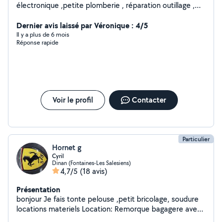
électronique ,petite plomberie , réparation outillage ,
trottinette électrique , serrurerie .......
Dernier avis laissé par Véronique : 4/5
Il y a plus de 6 mois
Réponse rapide
Voir le profil
Contacter
Particulier
Hornet g
Cyril
Dinan (Fontaines-Les Salesiens)
4,7/5
(18 avis)
Présentation
bonjour Je fais tonte pelouse ,petit bricolage, soudure
locations materiels Location: Remorque bagagere avec
toit en dur fermeture à clé tondeuse thermique a gazon