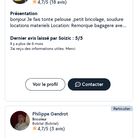
4,7/5
(18 avis)
Présentation
bonjour Je fais tonte pelouse ,petit bricolage, soudure
locations materiels Location: Remorque bagagere avec
toit en dur fermeture à clé tondeuse thermique a gazon
nettoyeur haute pression Motoculteur Girafe pour placo
Dernier avis laissé par Soizic : 5/5
Groupe électrogène 4000w Compresseur 50l /25l
Il y a plus de 6 mois
J'ai reçu des informations utiles. Merci
Chèque de caution demandé .
Voir le profil
Contacter
Particulier
Philippe Gendrot
Bricoleur
Bobital (Bobital)
4,7/5
(3 avis)