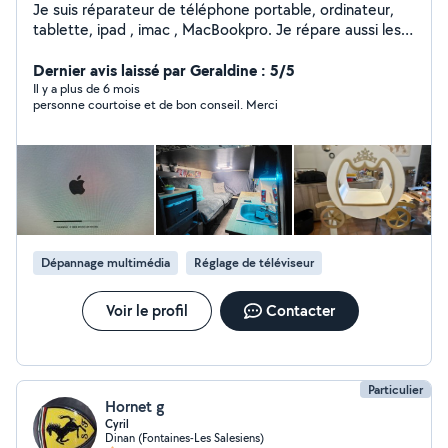
Je suis réparateur de téléphone portable, ordinateur,
tablette, ipad , imac , MacBookpro. Je répare aussi les
tondeuse ,les scooters, les vélos . Menuiserie, pose de
placo , rail , parquet, wc, carrelage.
Dernier avis laissé par Geraldine : 5/5
Il y a plus de 6 mois
personne courtoise et de bon conseil. Merci
Dépannage multimédia
Réglage de téléviseur
Voir le profil
Contacter
Particulier
Hornet g
Cyril
Dinan (Fontaines-Les Salesiens)