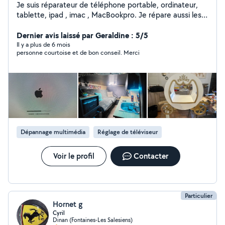
Je suis réparateur de téléphone portable, ordinateur,
tablette, ipad , imac , MacBookpro. Je répare aussi les
tondeuse ,les scooters, les vélos . Menuiserie, pose de
placo , rail , parquet, wc, carrelage.
Dernier avis laissé par Geraldine : 5/5
Il y a plus de 6 mois
personne courtoise et de bon conseil. Merci
Dépannage multimédia
Réglage de téléviseur
Voir le profil
Contacter
Particulier
Hornet g
Cyril
Dinan (Fontaines-Les Salesiens)