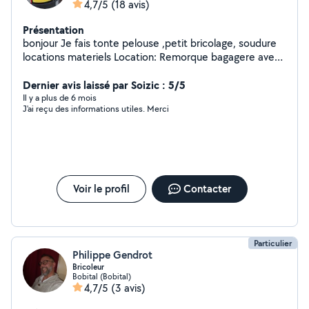
4,7/5
(18 avis)
Présentation
bonjour Je fais tonte pelouse ,petit bricolage, soudure
locations materiels Location: Remorque bagagere avec
toit en dur fermeture à clé tondeuse thermique a gazon
nettoyeur haute pression Motoculteur Girafe pour placo
Dernier avis laissé par Soizic : 5/5
Groupe électrogène 4000w Compresseur 50l /25l
Il y a plus de 6 mois
J'ai reçu des informations utiles. Merci
Chèque de caution demandé .
Voir le profil
Contacter
Particulier
Philippe Gendrot
Bricoleur
Bobital (Bobital)
4,7/5
(3 avis)