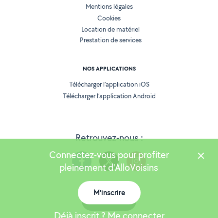
Mentions légales
Cookies
Location de matériel
Prestation de services
NOS APPLICATIONS
Télécharger l’application iOS
Télécharger l’application Android
Retrouvez-nous :
Connectez-vous pour profiter
pleinement d'AlloVoisins
M'inscrire
Version 25.5.3
Carte
Déjà inscrit ? Me connecter