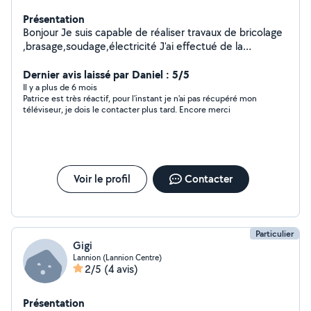
Présentation
Bonjour Je suis capable de réaliser travaux de bricolage
,brasage,soudage,électricité J'ai effectué de la
plomberie dans le secteur du gaz. Je sais souder le
plomb ayant une pratique professionnelle Je sais
Dernier avis laissé par Daniel : 5/5
également monter des meubles en kit et suis assez
Il y a plus de 6 mois
Patrice est très réactif, pour l'instant je n'ai pas récupéré mon
disponible. À bientôt
téléviseur, je dois le contacter plus tard. Encore merci
Voir le profil
Contacter
Particulier
Gigi
Lannion (Lannion Centre)
2/5
(4 avis)
Présentation