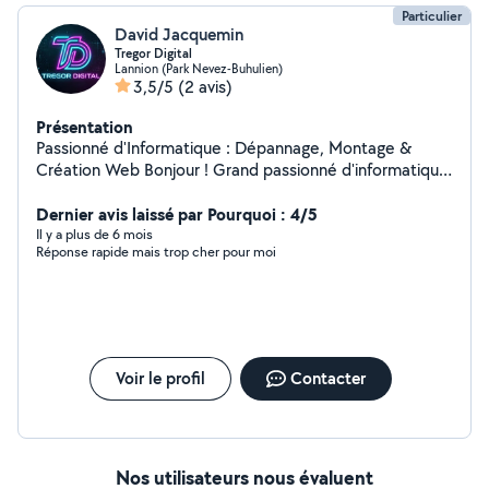
Particulier
David Jacquemin
Tregor Digital
Lannion (Park Nevez-Buhulien)
3,5/5
(2 avis)
Présentation
Passionné d'Informatique : Dépannage, Montage &
Création Web Bonjour ! Grand passionné d'informatique
depuis des années, je mets mon expérience et ma
rigueur à votre service pour redonner un coup de jeune
Dernier avis laissé par Pourquoi : 4/5
à votre matériel ou lancer votre projet sur le Web.
Il y a plus de 6 mois
Réponse rapide mais trop cher pour moi
CRÉATION DE SITES WEB Sites vitrines personnalisés :
Idéal pour artisans, associations ou auto-entrepreneurs.
Design moderne, fluide et adapté aux mobiles pour une
visibilité au top. ️ MAINTENANCE & DÉPANNAGE
SYSTÈME Réparation Windows : Formatage,
réinitialisation, résolution d'écrans bleus et blocages de
Voir le profil
Contacter
mises à jour. Nettoyage & Sécurité : Suppression de
virus/malwares et optimisation complète pour booster
la rapidité de votre PC. Logiciels : Installation du Pack
Office (toutes versions) et configuration de vos
programmes. MATÉRIEL & HARDWARE Diagnostic &
Nos utilisateurs nous évaluent