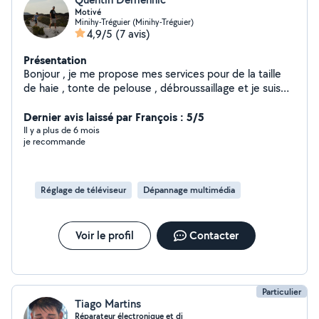
Motivé
Minihy-Tréguier (Minihy-Tréguier)
4,9/5
(7 avis)
Présentation
Bonjour , je me propose mes services pour de la taille
de haie , tonte de pelouse , débroussaillage et je suis
aussi callé dans la.nettoyage de véranda ( vitrage etc...)
, très magniaque je suis rigoureux et propre dans tout
Dernier avis laissé par François : 5/5
ce que je peux faire à mon propre domicile et quelques
Il y a plus de 6 mois
je recommande
travaux déjà réalisé chez certaines personnes. Merci.
Quentin derriennic .
Réglage de téléviseur
Dépannage multimédia
Voir le profil
Contacter
Particulier
Tiago Martins
Réparateur électronique et dj