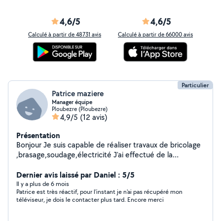
Montage : Assemblage de PC de A à Z ou installation
de composants (SSD, RAM). Entretien technique :
4,6/5
4,6/5
Nettoyage interne (poussière) et mise à jour du BIOS.
Calculé à partir de 48731 avis
Calculé à partir de 66000 avis
Particulier
Patrice maziere
Manager équipe
Ploubezre (Ploubezre)
4,9/5
(12 avis)
Présentation
Bonjour Je suis capable de réaliser travaux de bricolage
,brasage,soudage,électricité J'ai effectué de la
plomberie dans le secteur du gaz. Je sais souder le
plomb ayant une pratique professionnelle Je sais
Dernier avis laissé par Daniel : 5/5
également monter des meubles en kit et suis assez
Il y a plus de 6 mois
Patrice est très réactif, pour l'instant je n'ai pas récupéré mon
disponible. À bientôt
téléviseur, je dois le contacter plus tard. Encore merci