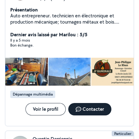
Présentation
Auto entrepreneur. technicien en électronique et
production mécanique; tournages métaux et bois.
Luthier; (instruments à vent et synthétiseurs),
sonorisateur, musicien, professeur de musique
Dernier avis laissé par Marilou : 5/5
(clarinette, flûte, guitare) et d'informatique. Ramoneur /
Il y a 5 mois
Bon échange.
fumiste et technicien en productique mécanique
diplômé
Dépannage multimédia
Voir le profil
Contacter
Particulier
Quentin Derriennic