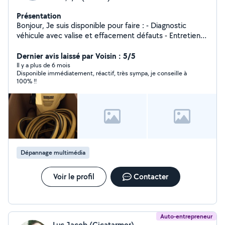
Présentation
Bonjour, Je suis disponible pour faire : - Diagnostic
véhicule avec valise et effacement défauts - Entretien
classique Véhicule ( vidanges, frein ) - Covoiturage -
Nettoyage karcher - Du bricolage - Nettoyage -
Dernier avis laissé par Voisin : 5/5
Réparation téléphone
Il y a plus de 6 mois
Disponible immédiatement, réactif, très sympa, je conseille à
100% !!
Dépannage multimédia
Voir le profil
Contacter
Auto-entrepreneur
Luc Jacob (Cicatarmor)