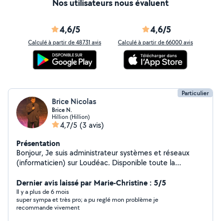
Nos utilisateurs nous évaluent
4,6/5
4,6/5
Calculé à partir de 48731 avis
Calculé à partir de 66000 avis
Particulier
Brice Nicolas
Brice N.
Hillion (Hillion)
4,7/5
(3 avis)
Présentation
Bonjour, Je suis administrateur systèmes et réseaux
(informaticien) sur Loudéac. Disponible toute la
semaine. Présent les week -end sur les alentours de
Saint-Brieuc.
Dernier avis laissé par Marie-Christine : 5/5
Il y a plus de 6 mois
super sympa et très pro; a pu reglé mon problème je
recommande vivement