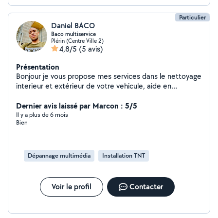
Particulier
Daniel BACO
Baco multiservice
Plérin (Centre Ville 2)
4,8/5
(5 avis)
Présentation
Bonjour je vous propose mes services dans le nettoyage
interieur et extérieur de votre vehicule, aide en
informatique demarches administratives deppanage pc
etc je vous propose egalement aussi sur l'entretien de
Dernier avis laissé par Marcon : 5/5
votre jardin. Je loue aussi une shampouineuse et un
Il y a plus de 6 mois
Bien
karcher pour tout autre precision veuillez me contacter
je suis honorée de repondre à votre service
Dépannage multimédia
Installation TNT
Voir le profil
Contacter