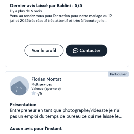
Dernier avis laissé par Baldini : 5/5
Il y a plus de 6 mois
Venu au rendez-vous pour l’entretien pour notre mariage du 12
juillet 2025très réactif très attentif et très à l’écoute je le
recommande vivement
Voir le profil
Contacter
Particulier
Florian Montat
Multiservices
Valence (Eperviere)
-/5
Présentation
Entrepreneur en tant que photographe/videaste je n'ai
pas un emploi du temps de bureau ce qui me laisse le
temps d'apporter mon aide en dehors de mon activité
principale. Que ce soit en aide manuel, dépannage
Aucun avis pour l'instant