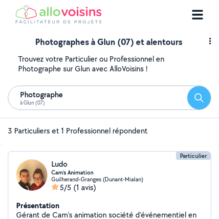
Photographes à Glun (07) et alentours
Trouvez votre Particulier ou Professionnel en
Photographe sur Glun avec AlloVoisins !
Photographe
Reche
à Glun (07)
3 Particuliers et 1 Professionnel répondent
Particulier
Ludo
Cam’s Animation
Guilherand-Granges (Dunant-Mialan)
5/5
(1 avis)
Présentation
Gérant de Cam's animation société d'événementiel en