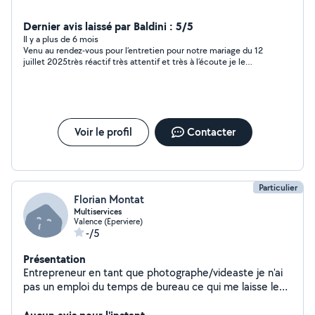
Dernier avis laissé par Baldini : 5/5
Il y a plus de 6 mois
Venu au rendez-vous pour l’entretien pour notre mariage du 12
juillet 2025très réactif très attentif et très à l’écoute je le
recommande vivement
Voir le profil
Contacter
Particulier
Florian Montat
Multiservices
Valence (Eperviere)
-/5
Présentation
Entrepreneur en tant que photographe/videaste je n'ai
pas un emploi du temps de bureau ce qui me laisse le
temps d'apporter mon aide en dehors de mon activité
principale. Que ce soit en aide manuel, dépannage