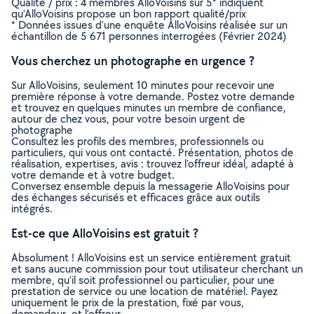
Qualité / prix : 4 membres AlloVoisins sur 5* indiquent
qu’AlloVoisins propose un bon rapport qualité/prix
* Données issues d’une enquête AlloVoisins réalisée sur un
échantillon de 5 671 personnes interrogées (Février 2024)
Vous cherchez un photographe en urgence ?
Sur AlloVoisins, seulement 10 minutes pour recevoir une
première réponse à votre demande. Postez votre demande
et trouvez en quelques minutes un membre de confiance,
autour de chez vous, pour votre besoin urgent de
photographe
Consultez les profils des membres, professionnels ou
particuliers, qui vous ont contacté. Présentation, photos de
réalisation, expertises, avis : trouvez l'offreur idéal, adapté à
votre demande et à votre budget.
Conversez ensemble depuis la messagerie AlloVoisins pour
des échanges sécurisés et efficaces grâce aux outils
intégrés.
Est-ce que AlloVoisins est gratuit ?
Absolument ! AlloVoisins est un service entièrement gratuit
et sans aucune commission pour tout utilisateur cherchant un
membre, qu’il soit professionnel ou particulier, pour une
prestation de service ou une location de matériel. Payez
uniquement le prix de la prestation, fixé par vous,
demandeur, et l’offreur.