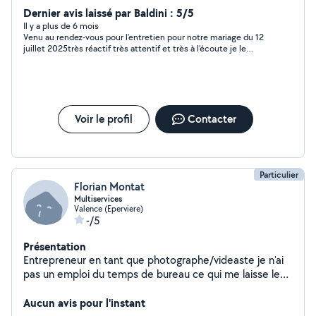
Dernier avis laissé par Baldini : 5/5
Il y a plus de 6 mois
Venu au rendez-vous pour l’entretien pour notre mariage du 12
juillet 2025très réactif très attentif et très à l’écoute je le
recommande vivement
Voir le profil
Contacter
Particulier
Florian Montat
Multiservices
Valence (Eperviere)
-/5
Présentation
Entrepreneur en tant que photographe/videaste je n'ai
pas un emploi du temps de bureau ce qui me laisse le
temps d'apporter mon aide en dehors de mon activité
principale. Que ce soit en aide manuel, dépannage
Aucun avis pour l'instant