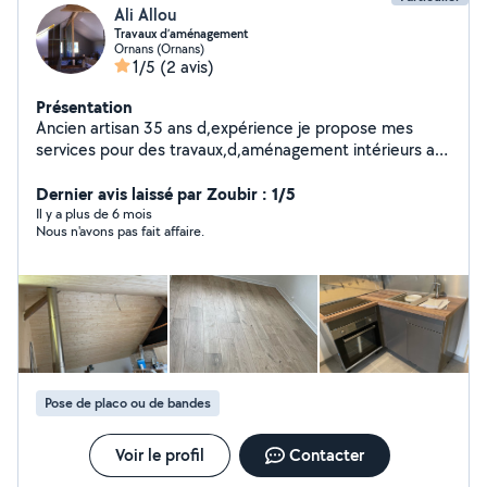
Ali Allou
Travaux d’aménagement
Ornans (Ornans)
1/5
(2 avis)
Présentation
Ancien artisan 35 ans d,expérience je propose mes
services pour des travaux,d,aménagement intérieurs au
personnes qui souhaitent réaliser des travaux cloisons
isolation plafond pose des sols t,elle que le parquet et
Dernier avis laissé par Zoubir : 1/5
autres travaux à la demande. Pour plus d'informations
Il y a plus de 6 mois
Nous n'avons pas fait affaire.
n'hésitez pas à me contacter aux 0782016474.
Cordialement.
Pose de placo ou de bandes
Voir le profil
Contacter