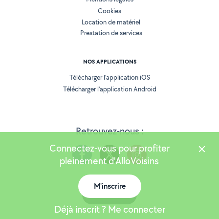
Cookies
Location de matériel
Prestation de services
NOS APPLICATIONS
Télécharger l’application iOS
Télécharger l’application Android
Retrouvez-nous :
Connectez-vous pour profiter
pleinement d'AlloVoisins
M'inscrire
Version 25.5.3
Carte
Déjà inscrit ? Me connecter