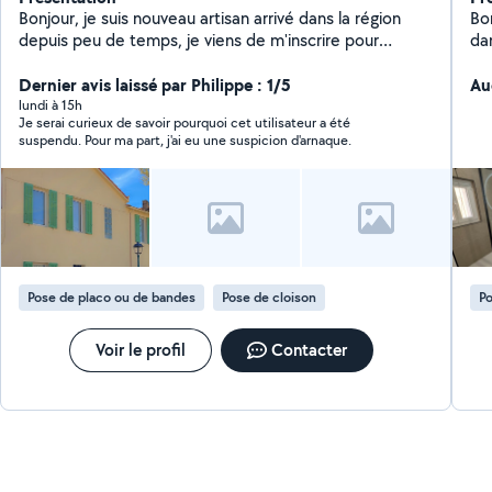
Bonjour, je suis nouveau artisan arrivé dans la région
Bo
depuis peu de temps, je viens de m'inscrire pour
da
essayer de trouver de nouveaux clients, de nouveaux
pe
projets et de nouveaux travaux. Je suis maçon,
Dernier avis laissé par Philippe : 1/5
Au
couvreur de métier diplômé qualifié avec assurance
lundi à 15h
Je serai curieux de savoir pourquoi cet utilisateur a été
décennale, je pratique tout ce qui est peinture,
suspendu. Pour ma part, j'ai eu une suspicion d'arnaque.
ravalement de façade, couverture, charpente grosse
maçonnerie, petite maçonnerie carrelage Placo
joignable sept jours sur sept disponible très
rapidement et très envie de travailler dans la région et
de se faire connaître. Je reste à votre disposition pour
tout ou autre renseignement. Cordialement à très vite.
Pose de placo ou de bandes
Pose de cloison
Po
Voir le profil
Contacter