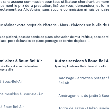
et sans aucune commission pour tout utilisateur cherchant un membre
uement le prix de la prestation, fixé par vous, demandeur, et l’offr
rectement sur AlloVoisins, sans aucune commission ni frais bancaire
r réaliser votre projet de Plâtrerie - Murs - Plafonds sur la ville de
de plafond, pose de bande de placo, rénovation de mur intérieur, pose de rail
n placo, pose de bandes de placo, poncage de bandes de placo, ..
imilaires à Bouc-Bel-Air
Autres services à Bouc-Bel-A
e résultats et étant de la même
Ayant le plus de résultats dans cette ville
cette ville
Jardinage - entretien potager 
 à Bouc-Bel-Air
Bel-Air
de meubles à Bouc-Bel-Air
Aménagement du jardin à Bouc
 à Bouc-Bel-Air
Tonte de gazon - Débroussaill