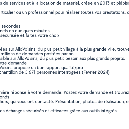
ns de services et à la location de matériel, créée en 2013 et plébi
culier ou un professionnel pour réaliser toutes vos prestations, d
s secondes.
nnels en quelques minutes.
sécurisée et faites votre choix !
sur AlloVoisins, du plus petit village à la plus grande ville, tro
 millions de demandes postées par an
ible sur AlloVoisins, du plus petit besoin aux plus grands projets.
votre demande
oVoisins propose un bon rapport qualité/prix
chantillon de 5 671 personnes interrogées (Février 2024)
remière réponse à votre demande. Postez votre demande et trouve
fonds
ers, qui vous ont contacté. Présentation, photos de réalisation, exp
s échanges sécurisés et efficaces grâce aux outils intégrés.