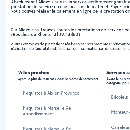
Absolument ! AlloVoisins est un service entièrement gratuit 
prestation de service ou une location de matériel. Payez uniq
Vous pouvez réaliser le paiement en ligne de la prestation di
Sur AlloVoisins, trouvez toutes les prestations de services pou
(Bouches-du-Rhône, 13109, 13480)
Autres exemples de prestations réalisées par nos membres : rénovation 
réalisation de faux plafond, isolation de mur, réalisation de cloison e
Villes proches
Services s
Ayant le plus de résultats, dans le même département
Ayant le plus d
catégorie, pour 
Plaquistes à Aix-en-Provence
Bricoleur
Plaquistes à Marseille 9e
Monteur 
Arrondissement
Carreleur
Plaquistes à Marseille 8e