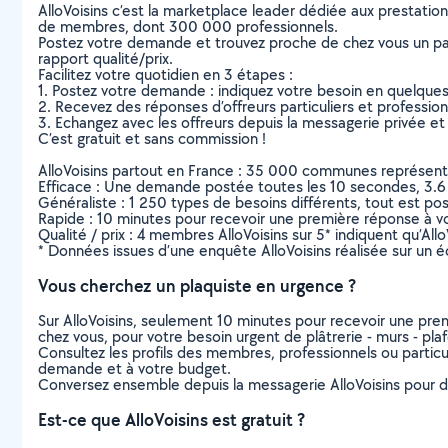
AlloVoisins c’est la marketplace leader dédiée aux prestatio
de membres, dont 300 000 professionnels.
Postez votre demande et trouvez proche de chez vous un parti
rapport qualité/prix.
Facilitez votre quotidien en 3 étapes :
1. Postez votre demande : indiquez votre besoin en quelque
2. Recevez des réponses d’offreurs particuliers et professio
3. Echangez avec les offreurs depuis la messagerie privée et 
C’est gratuit et sans commission !
AlloVoisins partout en France : 35 000 communes représentées 
Efficace : Une demande postée toutes les 10 secondes, 3.6
Généraliste : 1 250 types de besoins différents, tout est poss
Rapide : 10 minutes pour recevoir une première réponse à 
Qualité / prix : 4 membres AlloVoisins sur 5* indiquent qu’All
* Données issues d’une enquête AlloVoisins réalisée sur un é
Vous cherchez un plaquiste en urgence ?
Sur AlloVoisins, seulement 10 minutes pour recevoir une p
chez vous, pour votre besoin urgent de plâtrerie - murs - pla
Consultez les profils des membres, professionnels ou particuli
demande et à votre budget.
Conversez ensemble depuis la messagerie AlloVoisins pour de
Est-ce que AlloVoisins est gratuit ?