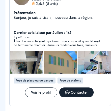
2,4/5
(5 avis)
Présentation
Bonjour, je suis artisan , nouveau dans la région.
Dernier avis laissé par Julien : 1/5
Il y a 2 mois
À fuir. Encaisse l’argent rapidement mais disparaît quand il s’agit
de terminer le chantier. Plusieurs rendez-vous fixés, plusieurs
lapins, aucune parole tenue. Ne répond plus au téléphone
Pose de placo ou de bandes
Pose de plafond
Voir le profil
Contacter