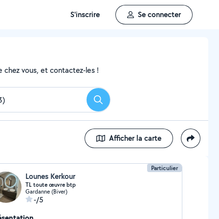
S'inscrire
Se connecter
 chez vous, et contactez-les !
Rechercher
Afficher la carte
Particulier
Lounes Kerkour
TL toute œuvre btp
Gardanne (Biver)
-/5
ésentation