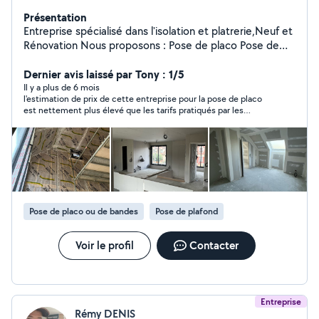
Présentation
Entreprise spécialisé dans l'isolation et platrerie,Neuf et
Rénovation Nous proposons : Pose de placo Pose de
menuiserie intérieur et extérieur Réalisations de faux
plafonds Cloisons Doublage Aménagement de combles
Dernier avis laissé par Tony : 1/5
Réalisations de bandes, enduits et peintures Rénovation
Il y a plus de 6 mois
l'estimation de prix de cette entreprise pour la pose de placo
de salle de bain Carrelage, parquet etc..
est nettement plus élevé que les tarifs pratiqués par les
grosses entreprises (700HT sans fourniture de matériel pour
6m de pose de placo).
Pose de placo ou de bandes
Pose de plafond
Voir le profil
Contacter
Entreprise
Rémy DENIS