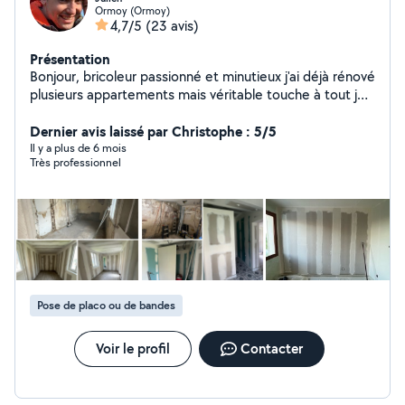
Ormoy (Ormoy)
4,7/5
(23 avis)
Présentation
Bonjour, bricoleur passionné et minutieux j'ai déjà rénové
plusieurs appartements mais véritable touche à tout je
peux également vous aider pour vos travaux de
maçonnerie, carrelage, peinture, électricité, montage
Dernier avis laissé par Christophe : 5/5
de meuble ...
Il y a plus de 6 mois
Très professionnel
Pose de placo ou de bandes
Voir le profil
Contacter