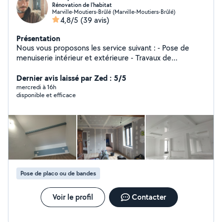
Rénovation de l'habitat
Marville-Moutiers-Brûlé (Marville-Moutiers-Brûlé)
4,8/5
(39 avis)
Présentation
Nous vous proposons les service suivant : - Pose de
menuiserie intérieur et extérieure - Travaux de
couverture - Isolation des combles perdu -
Aménagement des combles raillage placo, isolation,
Dernier avis laissé par Zed : 5/5
électricité plomberie et finition peinture - Pose de
mercredi à 16h
disponible et efficace
revêtement de sol carrelage, parquet etc.. - Petit
travaux de maçonnerie - entretien espace vert
Pose de placo ou de bandes
Voir le profil
Contacter