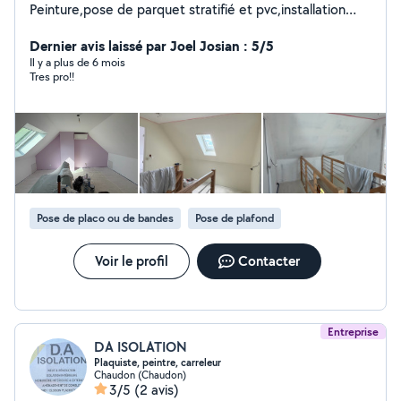
Peinture,pose de parquet stratifié et pvc,installation
cuisine et salle de bain. Je propose aussi de la petite
mécanique changement plaquettes de
Dernier avis laissé par Joel Josian : 5/5
freins,disque,vidange. Si pas de réponse en demande
Il y a plus de 6 mois
Tres pro!!
privé c'est que mon champ d'action est limité faites vos
demandes via un SMS ou un appel directement sur mon
téléphone il est indiqué sur mon profil zéro six.trente
trois.treize.quatre vingt.quatre vingt huit . Parfois je suis
pas connecté sur Allo Voisin
Pose de placo ou de bandes
Pose de plafond
Voir le profil
Contacter
Entreprise
DA ISOLATION
Plaquiste, peintre, carreleur
Chaudon (Chaudon)
3/5
(2 avis)