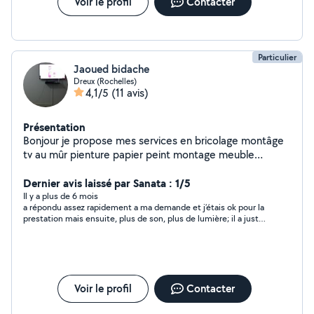
Voir le profil
Contacter
Particulier
Jaoued bidache
Dreux (Rochelles)
4,1/5
(11 avis)
Présentation
Bonjour je propose mes services en bricolage montâge
tv au mûr pienture papier peint montage meuble
carlage mûr sol et autre travaux
Dernier avis laissé par Sanata : 1/5
Il y a plus de 6 mois
a répondu assez rapidement a ma demande et j’étais ok pour la
prestation mais ensuite, plus de son, plus de lumière; il a juste
disparu me laissant en plan ..... pas cool du tout comme
attitude.
Voir le profil
Contacter