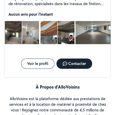
de rénovation, spécialisés dans les travaux de finition
avec respect des délais de livraison, je vous garantie un
travail soigné.
Aucun avis pour l'instant
Voir le profil
Contacter
À Propos d’AlloVoisins
AlloVoisins est la plateforme dédiée aux prestations de
services et à la location de matériel à proximité de chez
vous ! Rejoignez notre communauté de 4,5 millions de