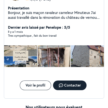
Présentation
Bonjour, je suis maçon ravaleur carreleur Minutieux J'ai
aussi travaillé dans la rénovation du château de vernou
en Sologne en plomberie pour refaire les 30 salles bains
de l'hôtel de luxe
Dernier avis laissé par Penelope : 5/5
Il y a 1 mois
Tres sympathique , fait du bon travail
Voir le profil
Contacter
Nos utilisateurs nous évaluent