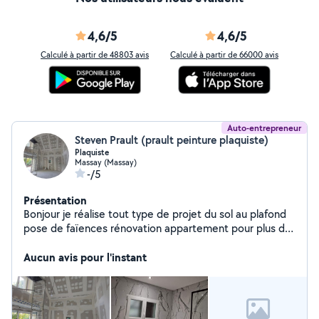
4,6/5
4,6/5
Calculé à partir de 48803 avis
Calculé à partir de 66000 avis
Auto-entrepreneur
Steven Prault (prault peinture plaquiste)
Plaquiste
Massay (Massay)
-/5
Présentation
Bonjour je réalise tout type de projet du sol au plafond
pose de faïences rénovation appartement pour plus de
renseignements ou demande de devis me contacter via
le site merci .
Aucun avis pour l'instant