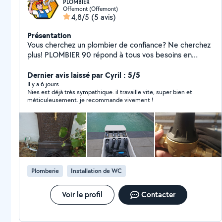
PLOMBIER
Offemont (Offemont)
4,8/5
(5 avis)
Présentation
Vous cherchez un plombier de confiance? Ne cherchez
plus! PLOMBIER 90 répond à tous vos besoins en
matière de plomberie. Que ce soit pour des
réparations, des installations ou des urgences, je vous
Dernier avis laissé par Cyril : 5/5
propose un service fiable et de bonne qualité.
Il y a 6 jours
Nies est déjà très sympathique. il travaille vite, super bien et
méticuleusement. je recommande vivement !
Plomberie
Installation de WC
Voir le profil
Contacter