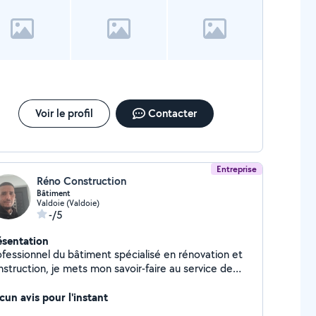
Voir le profil
Contacter
Entreprise
Réno Construction
Bâtiment
Valdoie (Valdoie)
-/5
ésentation
ofessionnel du bâtiment spécialisé en rénovation et
nstruction, je mets mon savoir-faire au service de
ojets résidentiels et commerciaux. Sérieux, rigoureux
attentif aux détails, je m'engage à fournir un travail
cun avis pour l'instant
qualité, respectant les délais et les normes en