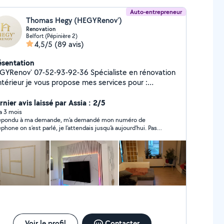
Auto-entrepreneur
Thomas Hegy (HEGYRenov’)
Renovation
Belfort (Pépinière 2)
4,5/5
(89 avis)
ésentation
enov' 07-52-93-92-36 Spécialiste en rénovation
ntérieur je vous propose mes services pour :
vation d'intérieur tout domaine Petite démolition
 grosse demolition Menuiserie intérieure/ext (porte,
nier avis laissé par Assia : 2/5
etre, veranda, cuisine etcetc...) Placo - isolation -
 a 3 mois
épondu à ma demande, m’a demandé mon numéro de
e Carrelage Petit bricolage Toiture Snap :
éphone on s’est parlé, je l’attendais jusqu’à aujourd’hui. Pas
gyrenov
nouvelles, c’est dommage qu’on fait perdre le temps
sonne qui sont respectueuses et honnête
Voir le profil
Contacter