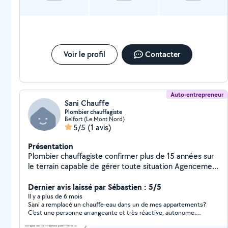
Voir le profil
Contacter
Auto-entrepreneur
Sani Chauffe
Plombier chauffagiste
Belfort (Le Mont Nord)
5/5
(1 avis)
Présentation
Plombier chauffagiste confirmer plus de 15 années sur
le terrain capable de gérer toute situation Agencement
de salle de bain neuf et rénovation Plomberie
chauffage carrelage électricité peinture placo plâtre
Dernier avis laissé par Sébastien : 5/5
Il y a plus de 6 mois
Sani a remplacé un chauffe-eau dans un de mes appartements?
C'est une personne arrangeante et très réactive, autonome.
Prix correct. Je recommande volontiers Sani, merci.