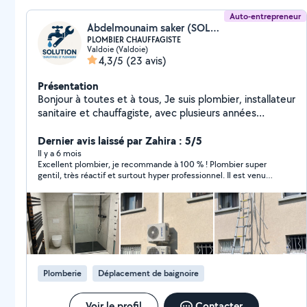
Auto-entrepreneur
Abdelmounaim saker (SOLUTION CHAUFFAGE ET PLOMBERIE)
PLOMBIER CHAUFFAGISTE
Valdoie (Valdoie)
4,3/5
(23 avis)
Présentation
Bonjour à toutes et à tous, Je suis plombier, installateur
sanitaire et chauffagiste, avec plusieurs années
d'expérience dans ces domaines. Sérieux, ponctuel et
à l'écoute, je suis disponible pour vos travaux de
Dernier avis laissé par Zahira : 5/5
plomberie (dépannages, installations, fuites), vos
Il y a 6 mois
Excellent plombier, je recommande à 100 % ! Plombier super
projets de chauffage (pose, entretien, dépannage),
gentil, très réactif et surtout hyper professionnel. Il est venu
Diagnostic chaudières et réparation DEPANNAGE
rapidement, m’a proposé un prix clair et correct, puis a attaqué
24H/24 7J/7 N'hésitez pas à me contacter, je me ferai
le chantier immédiatement, sans perdre de temps. Il est très
un plaisir de vous rendre service rapidement et
bien équipé, travaille proprement et efficacement, et a
parfaitement réalisé ce que je souhaitais. Franchement, rien à
efficacement.
redire : sérieux, efficace et agréable. Top, top, top — je
recommande sans hésitation !
Plomberie
Déplacement de baignoire
Voir le profil
Contacter