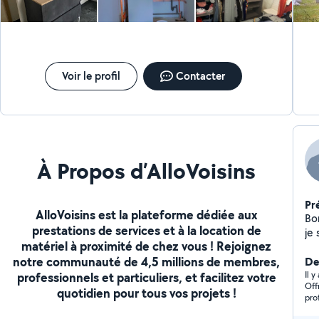
ess
N'
se
dan
phyto
passion Cordialeme
Voir le profil
Contacter
ci
mes
pour
À Propos d’AlloVoisins
Pr
AlloVoisins est la plateforme dédiée aux
Bo
prestations de services et à la location de
je 
matériel à proximité de chez vous ! Rejoignez
d'i
notre communauté de 4,5 millions de membres,
finir 
De
da
Il 
professionnels et particuliers, et facilitez votre
Off
da
quotidien pour tous vos projets !
pro
de
à 