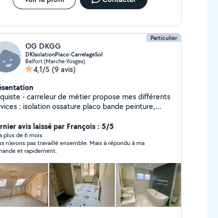
Particulier
OG DKGG
DKIsolationPlaco-CarrelageSol
Belfort (Marche-Vosges)
4,1/5
(9 avis)
ésentation
aquiste - carreleur de métier propose mes différents
vices : isolation ossature placo bande peinture,
e carrelage sol faïence et parquet stratifié, sol pvc.
nier avis laissé par François : 5/5
y a plus de 6 mois
s n'avons pas travaillé ensemble. Mais à répondu à ma
ande et rapidement.