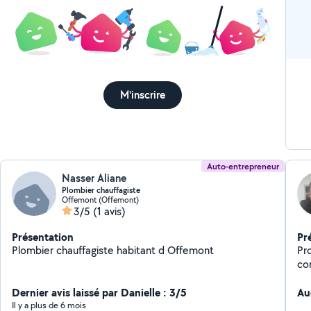
M'inscrire
Auto-entrepreneur
Nasser Aliane
Plombier chauffagiste
Offemont (Offemont)
3/5
(1 avis)
Présentation
Pr
Plombier chauffagiste habitant d Offemont
Pr
co
pr
Dernier avis laissé par Danielle : 3/5
et 
Au
de 
Il y a plus de 6 mois