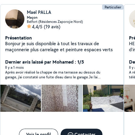
Particulier
Mael PALLA
Maçon
Belfort (Résidences Zaporojie Nord)
4,4/5
(19 avis)
Présentation
Pr
Bonjour je suis disponible à tout les travaux de
HEGYR
maçonnerie plus carrelage et peinture espaces verts
d'i
Réno
Dernier avis laissé par Mohamed : 1/5
et
Der
fen
Il y a 1 mois
Il y
Après avoir réalisé la chappe de ma terrasse au dessus du
A r
peintur
garage, j'ai constaté une fuite d'eau dans le garage.Je l'ai
tél
he
recontacté et il m'a dit qu'il allait repasser. Depuis plus de
de 
nouvelles et je dois me debrouiller tout seul avec mon
per
infiltration d'eau
Voir le profil
Contacter