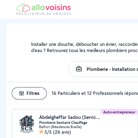
Installer une douche, déboucher un évier, raccorder
d'eau ? Retrouvez tous les meilleurs plombiers pro
Filtres
16 Particuliers et 12 Professionnels répo
Auto-entrepreneur
Abdelgheffar Sadou (Services Chauffage Sanitaire scs)
Plomberie Sanitaire Chauffage
Belfort (Résidences Braille)
5/5
(26 avis)