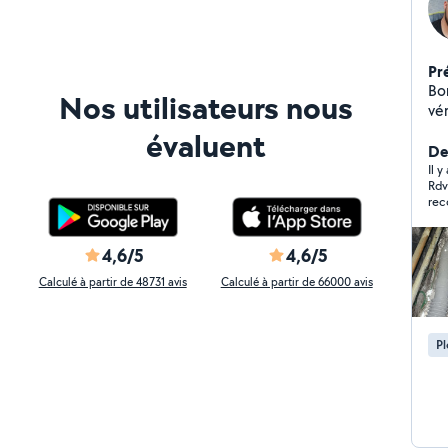
Pr
Bonjour, Depuis
Nos utilisateurs nous
vé
do
évaluent
polyvalent, C'
De
mo
Il y
Rdv
des
re
série
vo
4,6/5
4,6/5
Calculé à partir de 48731 avis
Calculé à partir de 66000 avis
P