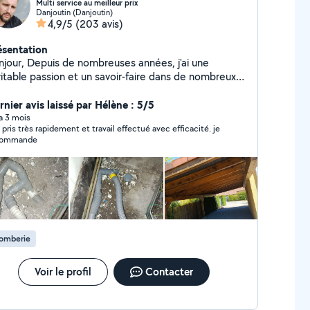
Multi service au meilleur prix
Danjoutin (Danjoutin)
4,9/5
(203 avis)
ésentation
 de nombreuses années, j'ai une
ritable passion et un savoir-faire dans de nombreux
maines de bricolage . Je suis autodidacte et
est pour cela que j'ai décidé de proposé
rnier avis laissé par Hélène : 5/5
n aide sur ce site. Je peux aussi vous débarrasser
 a 3 mois
 pris très rapidement et travail effectué avec efficacité. je
 encombrants, vide maison et déchetterie. Je suis
commande
ux, ponctuel et motivé. N'hésitez pas à m'envoyer
tre demande, Je suis toujours disponible pour
répondre à vos attentes. Bien cordialement, David
lomberie
Voir le profil
Contacter