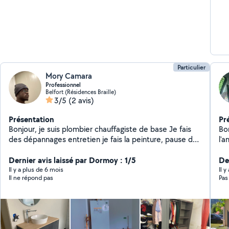
Particulier
Mory Camara
Professionnel
Belfort (Résidences Braille)
3/5
(2 avis)
Présentation
Pr
Bonjour, je suis plombier chauffagiste de base Je fais
Bo
des dépannages entretien je fais la peinture, pause de
l'
carrelage, et je bricole sur beaucoup de choses
éc
également
Dernier avis laissé par Dormoy : 1/5
mesures 
De
je
Il y a plus de 6 mois
Il 
Il ne répond pas
Pas 
les
con
mi
ce
don