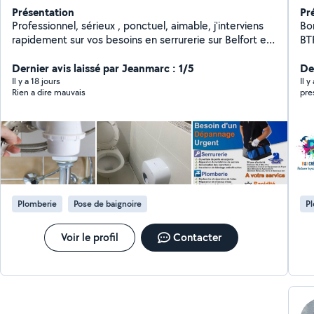
Présentation
Pr
Professionnel, sérieux , ponctuel, aimable, j'interviens
Bo
rapidement sur vos besoins en serrurerie sur Belfort et
BT
alentours ( installation, dépannage, réparation, double
cho
clés ) Je peux également intervenir sur vos soucis de
Dernier avis laissé par Jeanmarc : 1/5
qua
De
plomberie (débouchage WC, lavabos..), de chauffage
éco
Il y a 18 jours
Il y
Rien a dire mauvais
pre
et d électricité (dépannage sur existant) J'ai plus de 30
ans d'expérience dans ce milieu, et suis très attaché à
la satisfaction du client.
Plomberie
Pose de baignoire
P
Voir le profil
Contacter