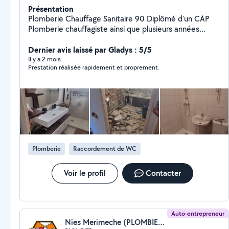
Présentation
Plomberie Chauffage Sanitaire 90 Diplômé d'un CAP
Plomberie chauffagiste ainsi que plusieurs années
d'expérience j'interviens pour: Dépannage urgent
(fuites, débouchage, etc.) Installation de sanitaires
Dernier avis laissé par Gladys : 5/5
(éviers, douches, WC...) Réparation et entretien de
Il y a 2 mois
Prestation réalisée rapidement et proprement.
chauffe-eaux Rénovation de plomberie Je suis basé à
Belfort et j'interviens rapidement dans les environs.
Contactez-moi pour un devis gratuit ou une
intervention immédiate.
Plomberie
Raccordement de WC
Voir le profil
Contacter
Auto-entrepreneur
Nies Merimeche (PLOMBIER 90)