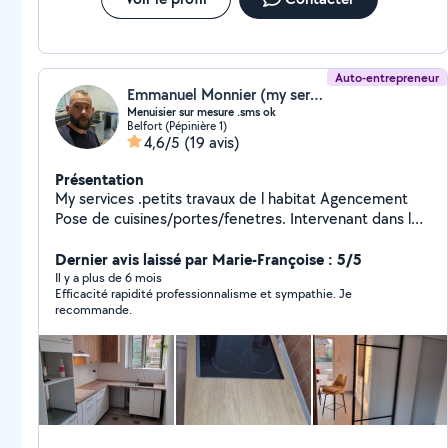
Auto-entrepreneur
Emmanuel Monnier (my services)
Menuisier sur mesure .sms ok
Belfort (Pépinière 1)
4,6/5
(19 avis)
Présentation
My services .petits travaux de l habitat Agencement
Pose de cuisines/portes/fenetres. Intervenant dans les
rb&b et booking Sms pour les perimetres de plus de 25
kilometres .
Dernier avis laissé par Marie-Françoise : 5/5
Il y a plus de 6 mois
Efficacité rapidité professionnalisme et sympathie. Je
recommande.