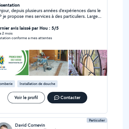
ésentation
njour, depuis plusieurs années d'expériences dans le
P je propose mes services à des particuliers. Large
ix d'interventions et a des prix attractifs. Les
lités principales de mon travail sont ponctualité,
rnier avis laissé par Hou : 5/5
ute et travail bien fait.
 a 2 mois
station conforme a mes attentes
lomberie
Installation de douche
Voir le profil
Contacter
Particulier
David Cornevin