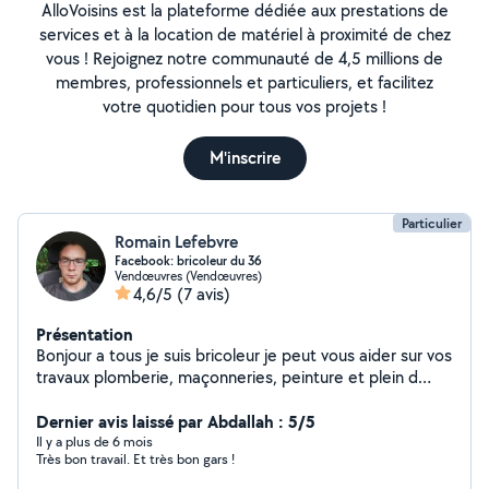
AlloVoisins est la plateforme dédiée aux prestations de
services et à la location de matériel à proximité de chez
vous ! Rejoignez notre communauté de 4,5 millions de
membres, professionnels et particuliers, et facilitez
votre quotidien pour tous vos projets !
M'inscrire
Particulier
Romain Lefebvre
Facebook: bricoleur du 36
Vendœuvres (Vendœuvres)
4,6/5
(7 avis)
Présentation
Bonjour a tous je suis bricoleur je peut vous aider sur vos
travaux plomberie, maçonneries, peinture et plein d
autres dépannages pour plus de renseignement
contacter moi
Dernier avis laissé par Abdallah : 5/5
Il y a plus de 6 mois
Très bon travail. Et très bon gars !