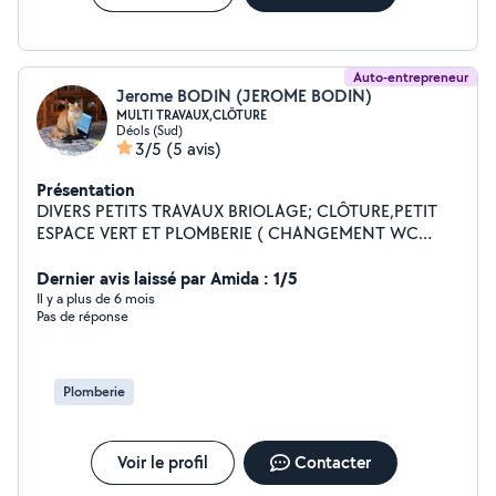
Auto-entrepreneur
Jerome BODIN (JEROME BODIN)
MULTI TRAVAUX,CLÔTURE
Déols (Sud)
3/5
(5 avis)
Présentation
DIVERS PETITS TRAVAUX BRIOLAGE; CLÔTURE,PETIT
ESPACE VERT ET PLOMBERIE ( CHANGEMENT WC
BALLON D'EAU CHAUDE,REPARATION
FUITE,PEINTURE,TOITURE ET AUTRES
Dernier avis laissé par Amida : 1/5
Il y a plus de 6 mois
Pas de réponse
Plomberie
Voir le profil
Contacter