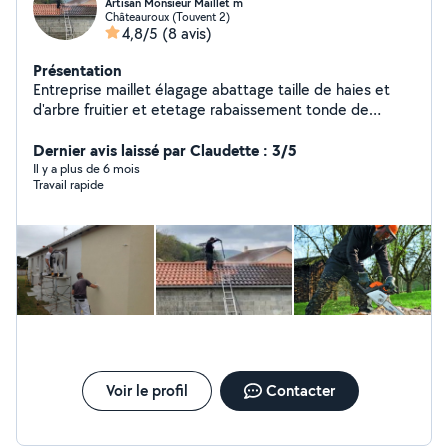
Artisan Monsieur Maillet m
Châteauroux (Touvent 2)
4,8/5
(8 avis)
Présentation
Entreprise maillet élagage abattage taille de haies et
d'arbre fruitier et etetage rabaissement tonde de
pelouse évacuation des déchets intervention sur arbres
dangereux enlèvement de chenille processionnaire
Dernier avis laissé par Claudette : 3/5
traitement antimites toiture couverture traitement anti
Il y a plus de 6 mois
Travail rapide
mousse traitement de charpente netoyage haute
pression pignon Dale muret enlèvement de gravats des
espaces vert
Voir le profil
Contacter