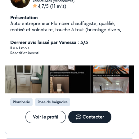
Vendœuvres (Vendœuvres)
4,7/5
(11 avis)
Présentation
Auto entrepreneur Plombier chauffagiste, qualifié,
motivé et volontaire, touche à tout (bricolage divers,
plomberie, chauffage, et petits travaux).
Dernier avis laissé par Vanessa : 5/5
Il y a 1 mois
Réactif et investi
Plomberie
Pose de baignoire
Voir le profil
Contacter