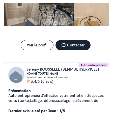
Voir le profil
Contacter
Auto-entrepreneur
Jeremy ROUSSELLE (BLMMULTISERVICES)
HOMME TOUTES MAINS
Sainte-Gemme (Sainte-Gemme)
3,4/5
(5 avis)
Présentation
Auto entrepreneur J'effectue votre entretien d'espaces
verts (tonte,taillage, débroussaillage, enlèvement de
déchets, jardinage, étetage, ramassage de feuilles...)
Pose de clôture Petit bricolage (montage et démontage
Dernier avis laissé par Jean : 1/5