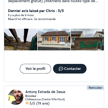
déplacement gratuit) j'interviens dans toutes type de
travaux de rénovation maison peinture intérieur
extérieur nettoyage démoussage toiture ravalement de
Dernier avis laissé par Chris : 5/5
façade pignon peinture toiture également travaux de
Il y a plus de 6 mois
Réactif et efficace. Je recommande.
maçonnerie et pose clôture remplacement de tuiles
(tuile disponible en Rédland) (peut intervenir si besoin
sur espace vert) Si devis accepté travaux dans
l'immédiat
Voir le profil
Contacter
Particulier
Antony Estrada de Jesus
Bricoleur
Châteauroux (Centre Ville Nord)
5/5
(19 avis)