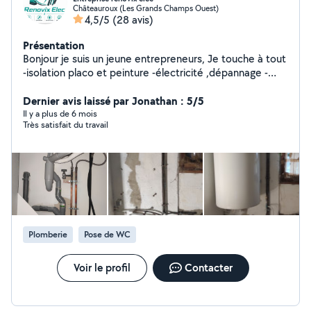
Châteauroux (Les Grands Champs Ouest)
4,5/5
(28 avis)
Présentation
Bonjour je suis un jeune entrepreneurs, Je touche à tout
-isolation placo et peinture -électricité ,dépannage -
pose parquet et moquette -installation cuisine plan de
travail et meuble -bardage bois ou PVC avec ou sans
Dernier avis laissé par Jonathan : 5/5
isolation
Il y a plus de 6 mois
Très satisfait du travail
Plomberie
Pose de WC
Voir le profil
Contacter