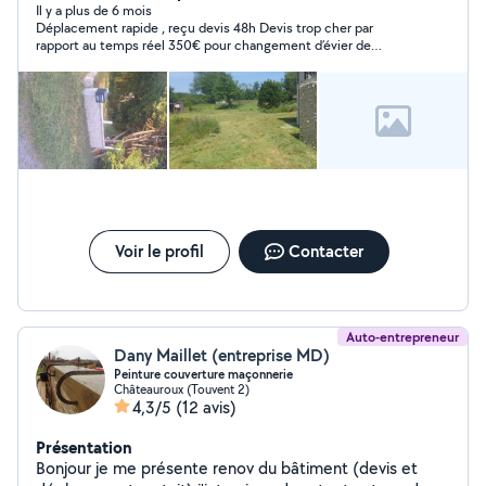
de meubles, accroche de lustre, tringle à rideaux et
Il y a plus de 6 mois
Déplacement rapide , reçu devis 48h Devis trop cher par
autres ... Travaux petite plomberie (Débouchage
rapport au temps réel 350€ pour changement d’évier de
canalisation, réparation fuite,pose vasque, robinet,
cuisine et branchement d’eau et eau usée Matériel fournis
colonne de douche et paroi de douche,barre
d'appui,pose de toilette) Peinture et retouche peinture
(Rebouchage des trous et fissures, préparation des
bandes de placo, peinture...) Nettoyage intérieur
extérieur (Nettoyage tapis,terrasse, portail et clôture
en PVC, nettoyage maison, bâtiment, nettoyage vitre
...) Débarras et vide maison Ainsi que la pose de
revêtements de sol et gazon artificiel
Voir le profil
Contacter
Auto-entrepreneur
Dany Maillet (entreprise MD)
Peinture couverture maçonnerie
Châteauroux (Touvent 2)
4,3/5
(12 avis)
Présentation
Bonjour je me présente renov du bâtiment (devis et