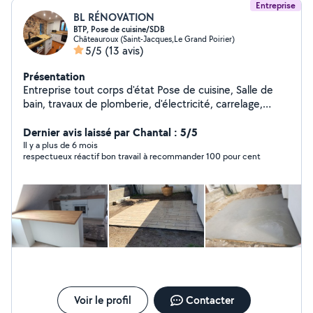
Entreprise
BL RÉNOVATION
BTP, Pose de cuisine/SDB
Châteauroux (Saint-Jacques,Le Grand Poirier)
5/5
(13 avis)
Présentation
Entreprise tout corps d'état Pose de cuisine, Salle de
bain, travaux de plomberie, d'électricité, carrelage,
maçonnerie. Intervention urgente: Dépannage
plomberie et électricité.
Dernier avis laissé par Chantal : 5/5
Il y a plus de 6 mois
respectueux réactif bon travail à recommander 100 pour cent
Voir le profil
Contacter