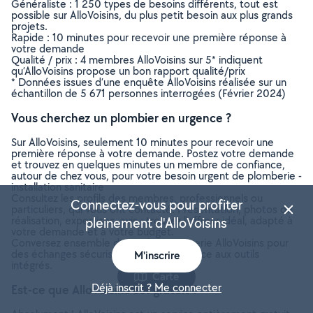
Généraliste : 1 250 types de besoins différents, tout est
possible sur AlloVoisins, du plus petit besoin aux plus grands
projets.
Rapide : 10 minutes pour recevoir une première réponse à
votre demande
Qualité / prix : 4 membres AlloVoisins sur 5* indiquent
qu’AlloVoisins propose un bon rapport qualité/prix
* Données issues d’une enquête AlloVoisins réalisée sur un
échantillon de 5 671 personnes interrogées (Février 2024)
Vous cherchez un plombier en urgence ?
Sur AlloVoisins, seulement 10 minutes pour recevoir une
première réponse à votre demande. Postez votre demande
et trouvez en quelques minutes un membre de confiance,
autour de chez vous, pour votre besoin urgent de plomberie -
installation sanitaire
Consultez les profils des membres, professionnels ou
Connectez-vous pour profiter
particuliers, qui vous ont contacté. Présentation, photos de
réalisation, expertises, avis : trouvez l'offreur idéal, adapté à
pleinement d'AlloVoisins
votre demande et à votre budget.
Conversez ensemble depuis la messagerie AlloVoisins pour
des échanges sécurisés et efficaces grâce aux outils
M'inscrire
intégrés.
Carte
Déjà inscrit ? Me connecter
Est-ce que AlloVoisins est gratuit ?