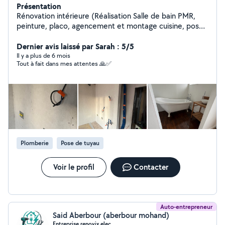
Présentation
Rénovation intérieure (Réalisation Salle de bain PMR,
peinture, placo, agencement et montage cuisine, pose
papier peint)et décoration intérieur et création piscine
basse consommation et SPA
Dernier avis laissé par Sarah : 5/5
Il y a plus de 6 mois
Tout à fait dans mes attentes 🙏✅
Plomberie
Pose de tuyau
Voir le profil
Contacter
Auto-entrepreneur
Said Aberbour (aberbour mohand)
Entreprise renovix elec