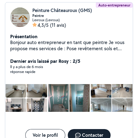
Auto-entrepreneur
Peinture Châteauroux (GMS)
Peintre
Levroux (Levroux)
4,3/5
(11 avis)
Présentation
Bonjour auto entrepreneur en tant que peintre Je vous
propose mes services de : Pose revêtement sols et
murs Ratissage lissage murs et plafonds Revêtement sol
Mais aussi, montage de meuble, transport et livraison
Dernier avis laissé par Rosy : 2/5
de tout genre.
Il y a plus de 6 mois
réponse rapide
Voir le profil
Contacter