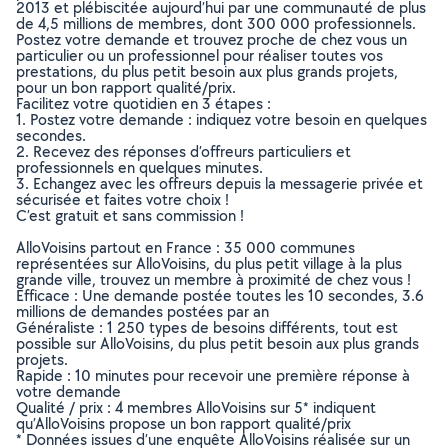
2013 et plébiscitée aujourd’hui par une communauté de plus
de 4,5 millions de membres, dont 300 000 professionnels.
Postez votre demande et trouvez proche de chez vous un
particulier ou un professionnel pour réaliser toutes vos
prestations, du plus petit besoin aux plus grands projets,
pour un bon rapport qualité/prix.
Facilitez votre quotidien en 3 étapes :
1. Postez votre demande : indiquez votre besoin en quelques
secondes.
2. Recevez des réponses d’offreurs particuliers et
professionnels en quelques minutes.
3. Echangez avec les offreurs depuis la messagerie privée et
sécurisée et faites votre choix !
C’est gratuit et sans commission !
AlloVoisins partout en France : 35 000 communes
représentées sur AlloVoisins, du plus petit village à la plus
grande ville, trouvez un membre à proximité de chez vous !
Efficace : Une demande postée toutes les 10 secondes, 3.6
millions de demandes postées par an
Généraliste : 1 250 types de besoins différents, tout est
possible sur AlloVoisins, du plus petit besoin aux plus grands
projets.
Rapide : 10 minutes pour recevoir une première réponse à
votre demande
Qualité / prix : 4 membres AlloVoisins sur 5* indiquent
qu’AlloVoisins propose un bon rapport qualité/prix
* Données issues d’une enquête AlloVoisins réalisée sur un