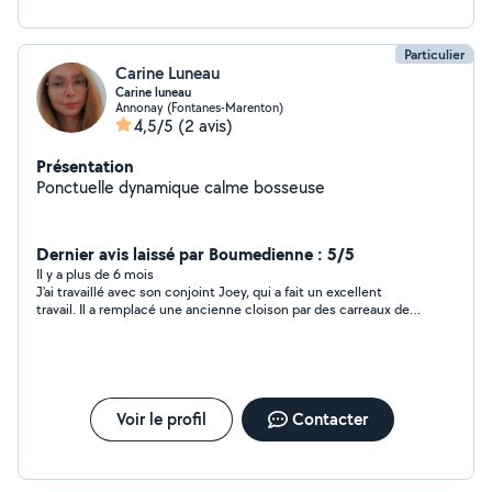
Particulier
Carine Luneau
Carine luneau
Annonay (Fontanes-Marenton)
4,5/5
(2 avis)
Présentation
Ponctuelle dynamique calme bosseuse
Dernier avis laissé par Boumedienne : 5/5
Il y a plus de 6 mois
J'ai travaillé avec son conjoint Joey, qui a fait un excellent
travail. Il a remplacé une ancienne cloison par des carreaux de
carrelage, ajouté des plinthes et remplacé 2 carreaux, le tout
avec une grande précision et attention aux détails. Je
recommande vivement ses services pour tout projet similaire.
Je suis très satisfait du résultat.
Voir le profil
Contacter