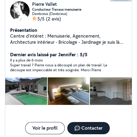
Pierre Vallet
Conducteur Travaux menuiserie
Davézieux (Davézieux)
5/5
(2 avis)
Présentation
Centre d'intéret : Menuiserie, Agencement,
Architecture intérieur - Bricolage - Jardinage je suis là
pour vous aider pour vos projet d'agencement et de
conception intérieur et extérieur.
Dernier avis laissé par Jennifer : 5/5
Il y a plus de 6 mois
Super travail ? Pierre nous a découpé un plan de travail. La
découpe est impeccable et très soignée. Merci Pierre
Voir le profil
Contacter