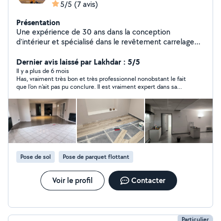
5/5
(7 avis)
Présentation
Une expérience de 30 ans dans la conception
d'intérieur et spécialisé dans le revêtement carrelage
tout types ainsi que Plâtrerie peinture. Je serai à même
de répondre aux clients les plus exigeants. À bientôt
Dernier avis laissé par Lakhdar : 5/5
Il y a plus de 6 mois
Has, vraiment très bon et très professionnel nonobstant le fait
que l'on n'ait pas pu conclure. Il est vraiment expert dans sa
partie. Je le recommande donc sans hésiter.
Pose de sol
Pose de parquet flottant
Voir le profil
Contacter
Particulier