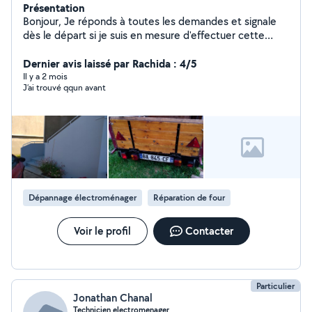
Présentation
Bonjour, Je réponds à toutes les demandes et signale
dès le départ si je suis en mesure d'effectuer cette
tâche. Je reste attentif aux demandes car méticuleux
et précis dans mon travail, pour réaliser chacune de mes
Dernier avis laissé par Rachida : 4/5
tâches.
Il y a 2 mois
J’ai trouvé qqun avant
Dépannage électroménager
Réparation de four
Voir le profil
Contacter
Particulier
Jonathan Chanal
Technicien electromenager