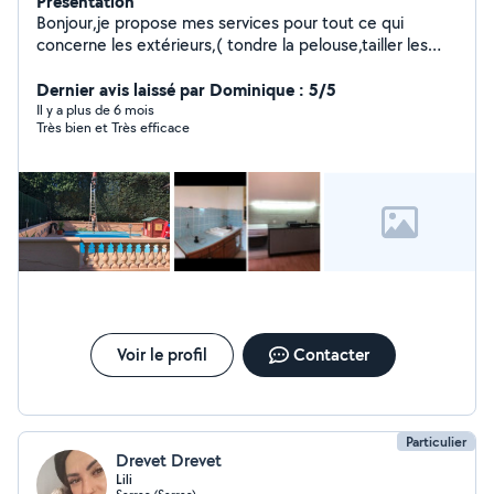
Présentation
Bonjour,je propose mes services pour tout ce qui
concerne les extérieurs,( tondre la pelouse,tailler les
haies passer le motoculteur etc) je fais aussi toute la
petite maçonnerie même la grosse celon le chantier,je
Dernier avis laissé par Dominique : 5/5
touche un peu à tout sauf à l'électricité
Il y a plus de 6 mois
Très bien et Très efficace
Voir le profil
Contacter
Particulier
Drevet Drevet
Lili