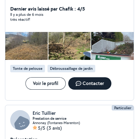
Débroussailleuse Tronçonneuse Taille haie Scie perche
Caces. Engin de chantier Autorisation de creuser en
Dernier avis laissé par Chafik : 4/5
présence de réseau Elagage , création de chemin
Il y a plus de 6 mois
très réactif!
piétonnier.transport de terre . Débroussaille, tonte de
pelouse . Parc à chevaux. Brise roche . Je suis Agréé
SERVICE A LA PERSONNE pour le crédit d'impôt Auto -
entreprise siret: 40388975100059
Tonte de pelouse
Débroussaillage de jardin
Voir le profil
Contacter
Particulier
Eric Tuillier
Prestation de service
Annonay (Fontanes-Marenton)
5/5
(3 avis)