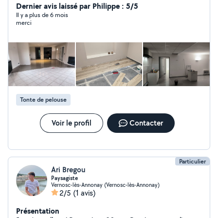
de répondre aux clients les plus exigeants. À bientôt
Dernier avis laissé par Philippe : 5/5
Il y a plus de 6 mois
merci
Tonte de pelouse
Voir le profil
Contacter
Particulier
Ari Bregou
Paysagiste
Vernosc-lès-Annonay (Vernosc-lès-Annonay)
2/5
(1 avis)
Présentation