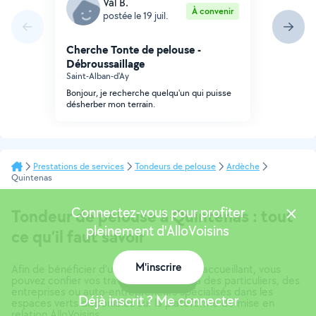
Val B.
À convenir
postée le 19 juil.
Cherche Tonte de pelouse -
Débroussaillage
Saint-Alban-d'Ay
Bonjour, je recherche quelqu'un qui puisse
désherber mon terrain.
Prestations de services
Tondeurs de pelouse
Ardèche
Quintenas
Connectez-vous pour profiter
Tondeur de pelouse à Quintenas : tout
pleinement d'AlloVoisins
ce qu’il faut savoir
M'inscrire
Afin de bénéficier d’un jardin plaisant et accueillant, vous
Carte
pouvez confier vos travaux d’entretien à des particuliers, des
entreprises ou auto-entrepreneurs spécialisés dans les
Déjà inscrit ? Me connecter
espaces verts disponibles sur la plateforme de mise en
relation AlloVoisins.