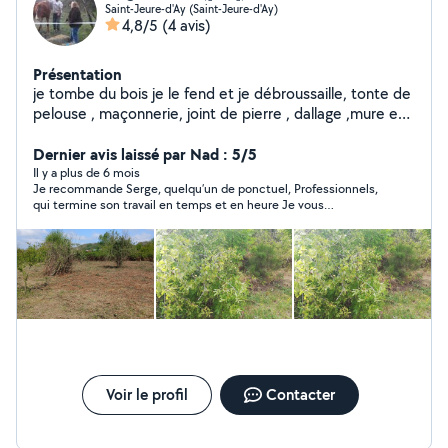
Saint-Jeure-d'Ay (Saint-Jeure-d'Ay)
4,8/5
(4 avis)
Présentation
je tombe du bois je le fend et je débroussaille, tonte de
pelouse , maçonnerie, joint de pierre , dallage ,mure en
moellon , enfonce pieux thermique, un gros broyeur ,
une remorque ,d un marteau piqueur ,d une fendeuse
Dernier avis laissé par Nad : 5/5
hydraulique , jardinage , motobineuse , pose de piquet
Il y a plus de 6 mois
Je recommande Serge, quelqu’un de ponctuel, Professionnels,
pour clôture , bricolage , je suis sérieux dans mon travail
qui termine son travail en temps et en heure Je vous
,rigoureux , je reste a vos besoin , si ma présentation
recommande cette personne les yeux fermés
vous satisfais vous pouvez me joindre merci
cordialement
Voir le profil
Contacter