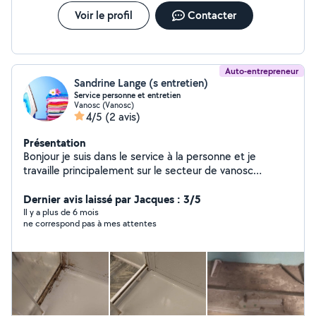
Voir le profil
Contacter
Auto-entrepreneur
Sandrine Lange (s entretien)
Service personne et entretien
Vanosc (Vanosc)
4/5
(2 avis)
Présentation
Bonjour je suis dans le service à la personne et je
travaille principalement sur le secteur de vanosc
villevocance Satilieu vocance Annonay et alentours. Je
fais tous les travaux de ménages. Ménage repassage
Dernier avis laissé par Jacques : 3/5
rangement aide à la vie quotidienne, vitres. Auxiliaire de
Il y a plus de 6 mois
ne correspond pas à mes attentes
vie Je suis également disponible pour les gardes
d'enfants et aide au devoirs. Travail également avec les
professionnels. Entretien extérieur avec matériel micro
tracteur rotorator et charu tronçonneuse, taille bordure
et débroussailleuse. Tarif en fonction du chantier
demandé .