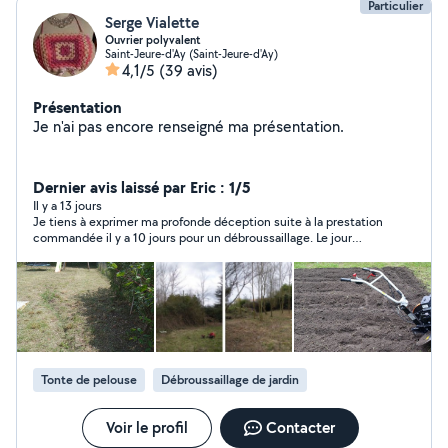
Particulier
Serge Vialette
Ouvrier polyvalent
Saint-Jeure-d'Ay (Saint-Jeure-d'Ay)
4,1/5
(39 avis)
Présentation
Je n'ai pas encore renseigné ma présentation.
Dernier avis laissé par Eric : 1/5
Il y a 13 jours
Je tiens à exprimer ma profonde déception suite à la prestation
commandée il y a 10 jours pour un débroussaillage. Le jour
prévu, la personne ne trouvait pas l'adresse. Une fois les
indications données, il m'a affirmé avoir terminé le travail.
Lorsque j'ai demandé des photos de preuve, il m'a répondu 3
heures plus tard en prétendant s'être trompé de terrain, avant
de couper tout contact. En réalité, je doute fort qu'il se soit
rendu sur place. Comportement très peu professionnel et
j'aurais dû me remettre ou avis négatif posté
Tonte de pelouse
Débroussaillage de jardin
Voir le profil
Contacter