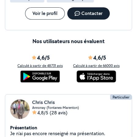
dépasser une hauteur de 3.5m pour la taille des arbres -
prestation du cadre possible via CESU - ATTENTION
dans ce cas le prix indiqué est H.T, le montant des
Voir le profil
Contacter
charges est simulable directement sur le site CESU et
sera à ajouter au montant H.T.
Nos utilisateurs nous évaluent
4,6/5
4,6/5
Calculé à partir de 48731 avis
Calculé à partir de 66000 avis
Particulier
Chris Chris
Annonay (Fontanes-Marenton)
4,8/5
(28 avis)
Présentation
Je n'ai pas encore renseigné ma présentation.