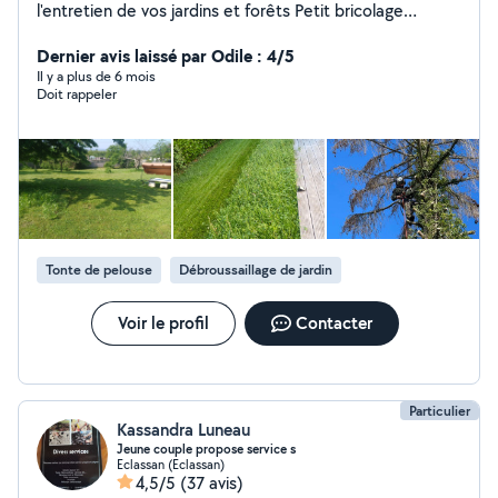
l'entretien de vos jardins et forêts Petit bricolage
Entretien du logement Entretien du linge : lavage,
repassage. Auxiliaire de vie : Repas, aide à l'habillage,
Dernier avis laissé par Odile : 4/5
toilettes... Accompagnement courses/Rdv Jeux de
Il y a plus de 6 mois
Doit rappeler
mémoires, accompagnement de jeunes en situation de
handicapes Tarifs sur demande Paiement CESU
possible.
Tonte de pelouse
Débroussaillage de jardin
Voir le profil
Contacter
Particulier
Kassandra Luneau
Jeune couple propose service s
Eclassan (Eclassan)
4,5/5
(37 avis)