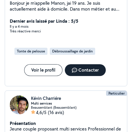
Bonjour je m'appelle Manon, jai 19 ans. Je suis
actuellement aide à domicile. Dans mon métier et au
quotidien je m'occupe de personne âgée, de personnes
malades, de personnes en situation de handicap ou
Dernier avis laissé par Linda : 5/5
même encore d'enfant. J'ai un CAP AEPE (
Il y a 4 mois
Très réactive merci
accompagnement éducatif petite enfance). Vous
pouvez donc compter sur moi . Bonne journée.
Tonte de pelouse
Débroussaillage de jardin
Voir le profil
Contacter
Particulier
Kévin Charriére
Multi services
Beausemblant (Beausemblant)
4,6/5
(16 avis)
Présentation
Jeune couple proposant multi services Professionnel de