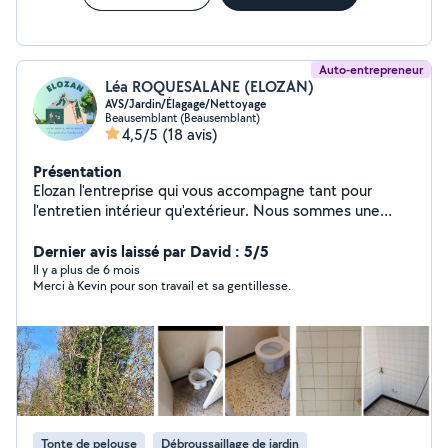
Auto-entrepreneur
Léa ROQUESALANE (ELOZAN)
AVS/Jardin/Élagage/Nettoyage
Beausemblant (Beausemblant)
4,5/5
(18 avis)
Présentation
Elozan l'entreprise qui vous accompagne tant pour
l'entretien intérieur qu'extérieur. Nous sommes une
équipe de 5 personnes : Entretien des
logements/locaux, linge... particuliers, bureaux, AirbnB,
Dernier avis laissé par David : 5/5
diogéne, vide maison.... Entretien des parcs et jardins,
Il y a plus de 6 mois
Merci à Kevin pour son travail et sa gentillesse.
paysagiste, élagage... Bricolage - 2nd oeuvre Auxiliaire
de vie : compagnie, repas, aide à la toilette... Entretien
des Tombes De supers prestataires en plomberie,
menuiserie. Grande disponibilité, flexibilité, adapté à vos
besoins. Pour particuliers et entreprises. # 50% en
avantages fiscal sur les prestations éligibles. #Le
paiement en CESU est possible sous conditions : - Que
l'intervenant l'accepte - Être un particulier - Ne pas
Tonte de pelouse
Débroussaillage de jardin