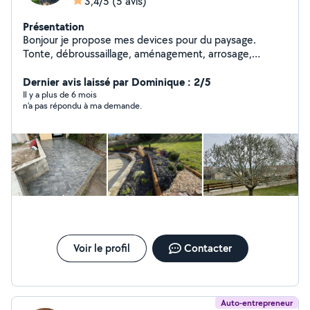
3,4/5
(5 avis)
Présentation
Bonjour je propose mes devices pour du paysage.
Tonte, débroussaillage, aménagement, arrosage,
désherbage, abattage, élagage, taille de haie/arbuste/
arbres
Dernier avis laissé par Dominique : 2/5
Il y a plus de 6 mois
n'a pas répondu à ma demande.
Voir le profil
Contacter
Auto-entrepreneur