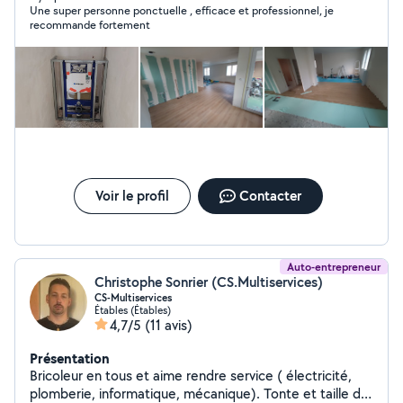
Une super personne ponctuelle , efficace et professionnel, je
en matière de plâtrerie, plomberie et maçonnerie.
recommande fortement
Voir le profil
Contacter
Auto-entrepreneur
Christophe Sonrier (CS.Multiservices)
CS-Multiservices
Étables (Étables)
4,7/5
(11 avis)
Présentation
Bricoleur en tous et aime rendre service ( électricité,
plomberie, informatique, mécanique). Tonte et taille de