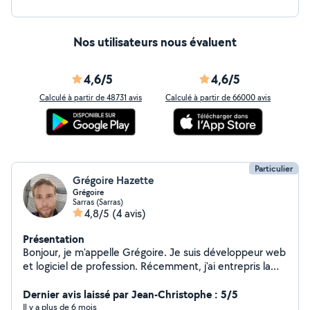
Nos utilisateurs nous évaluent
4,6/5
4,6/5
Calculé à partir de 48731 avis
Calculé à partir de 66000 avis
Particulier
Grégoire Hazette
Grégoire
Sarras (Sarras)
4,8/5
(4 avis)
Présentation
Bonjour, je m'appelle Grégoire. Je suis développeur web
et logiciel de profession. Récemment, j'ai entrepris la
rénovation majeure de ma maison en effectuant moi-
même une grande partie des travaux. Fort de cette
Dernier avis laissé par Jean-Christophe : 5/5
expérience, je propose désormais mes compétences
Il y a plus de 6 mois