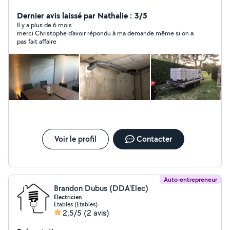
haies. Location matériel remorque petit moyenne et
grosse avec chauffeur.
Dernier avis laissé par Nathalie : 3/5
Il y a plus de 6 mois
merci Christophe d'avoir répondu à ma demande même si on a
pas fait affaire
Voir le profil
Contacter
Auto-entrepreneur
Brandon Dubus (DDA'Elec)
Electricien
Étables (Étables)
2,5/5
(2 avis)