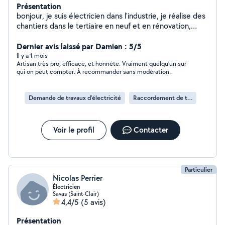
Présentation
bonjour, je suis électricien dans l'industrie, je réalise des
chantiers dans le tertiaire en neuf et en rénovation,
n'hésitez pas à me contacter pour un devis gratuit
bonne journée
Dernier avis laissé par Damien : 5/5
Il y a 1 mois
Artisan très pro, efficace, et honnête. Vraiment quelqu’un sur
qui on peut compter. À recommander sans modération.
Demande de travaux d’électricité
Raccordement de tableau électrique
Voir le profil
Contacter
Particulier
Nicolas Perrier
Électricien
Savas (Saint-Clair)
4,4/5
(5 avis)
Présentation