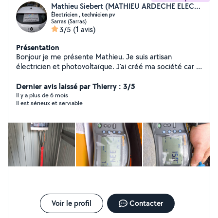
Mathieu Siebert (MATHIEU ARDECHE ELECTRICITE)
Électricien , technicien pv
Sarras (Sarras)
3/5
(1 avis)
Présentation
Bonjour je me présente Mathieu. Je suis artisan
électricien et photovoltaïque. J'ai créé ma société car je
voulais être libre de travailler proprement correctement
en proposant des tarifs corrects à des clients. Je
Dernier avis laissé par Thierry : 3/5
m'engage à respecter mes délais et à vous proposer le
Il y a plus de 6 mois
Il est sérieux et serviable
meilleur devis possible suivant vos demandes. Je
travaille plus avec des fournisseurs locaux.
Voir le profil
Contacter