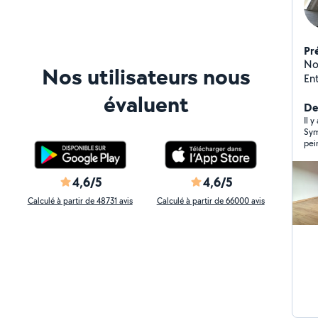
Pr
No
Nos utilisateurs nous
Entr
diplômé
évaluent
embe
De
pe
Il 
Sym
par
pei
des
ave
peint
hés
neuve e
4,6/5
4,6/5
pon
Calculé à partir de 48731 avis
Calculé à partir de 66000 avis
re