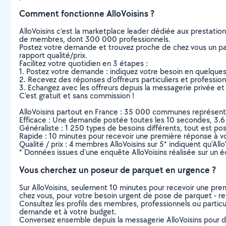
Comment fonctionne AlloVoisins ?
AlloVoisins c’est la marketplace leader dédiée aux prestatio
de membres, dont 300 000 professionnels.
Postez votre demande et trouvez proche de chez vous un parti
rapport qualité/prix.
Facilitez votre quotidien en 3 étapes :
1. Postez votre demande : indiquez votre besoin en quelque
2. Recevez des réponses d’offreurs particuliers et professio
3. Echangez avec les offreurs depuis la messagerie privée et 
C’est gratuit et sans commission !
AlloVoisins partout en France : 35 000 communes représentées 
Efficace : Une demande postée toutes les 10 secondes, 3.6
Généraliste : 1 250 types de besoins différents, tout est poss
Rapide : 10 minutes pour recevoir une première réponse à 
Qualité / prix : 4 membres AlloVoisins sur 5* indiquent qu’All
* Données issues d’une enquête AlloVoisins réalisée sur un é
Vous cherchez un poseur de parquet en urgence ?
Sur AlloVoisins, seulement 10 minutes pour recevoir une p
chez vous, pour votre besoin urgent de pose de parquet - r
Consultez les profils des membres, professionnels ou particuli
demande et à votre budget.
Conversez ensemble depuis la messagerie AlloVoisins pour de