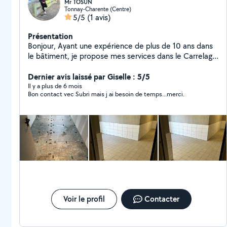
Mr TOSUN
Tonnay-Charente (Centre)
5/5
(1 avis)
Présentation
Bonjour, Ayant une expérience de plus de 10 ans dans
le bâtiment, je propose mes services dans le Carrelage
comprenant : chape, faïence, terrasse, piscine etc..
N'hésitez pas à me contacter pour plus de
Dernier avis laissé par Giselle : 5/5
renseignements. Cordialement Mr TOSUN
Il y a plus de 6 mois
Bon contact vec Subri mais j ai besoin de temps...merci.
Voir le profil
Contacter