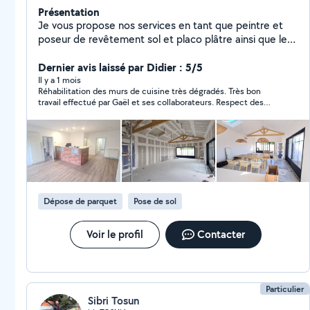
Présentation
Je vous propose nos services en tant que peintre et
poseur de revêtement sol et placo plâtre ainsi que les
bandes placo ,avec plus de 20 ans d'expérience devis
en moins de 48 heures
Dernier avis laissé par Didier : 5/5
Il y a 1 mois
Réhabilitation des murs de cuisine très dégradés. Très bon
travail effectué par Gaël et ses collaborateurs. Respect des
délais, chantier propre et un prix correct, je n'hésiterai pas à
faire appel à lui si besoin.
Dépose de parquet
Pose de sol
Voir le profil
Contacter
Particulier
Sibri Tosun