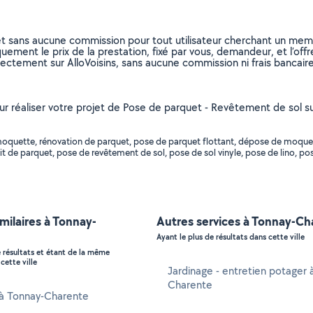
et sans aucune commission pour tout utilisateur cherchant un membre
uement le prix de la prestation, fixé par vous, demandeur, et l’offr
rectement sur AlloVoisins, sans aucune commission ni frais bancaire
pour réaliser votre projet de Pose de parquet - Revêtement de sol s
uette, rénovation de parquet, pose de parquet flottant, dépose de moquette, v
é, retrait de parquet, pose de revêtement de sol, pose de sol vinyle, pose de li
imilaires à Tonnay-
Autres services à Tonnay-Ch
Ayant le plus de résultats dans cette ville
e résultats et étant de la même
cette ville
Jardinage - entretien potager 
Charente
 à Tonnay-Charente