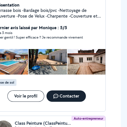
ésentation
rasse bois -Bardage bois/pvc -Nettoyage de
ose de Velux -Charpente -Couverture et
nguerie
rnier avis laissé par Monique : 5/5
 a 3 mois
er gentil ! Super efficace !! Je recommande vivement
se de sol
Voir le profil
Contacter
Auto-entrepreneur
Class Peinture (ClassPeinture)