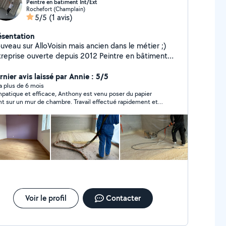
Peintre en batiment Int/Ext
Rochefort (Champlain)
5/5
(1 avis)
ésentation
uveau sur AlloVoisin mais ancien dans le métier ;)
eprise ouverte depuis 2012 Peintre en bâtiment
e en 2008 Tout Travaux de rénovation neuf et
llissement , Intérieur et Extérieur Peinture , papier
rnier avis laissé par Annie : 5/5
int et revêtement muraux , revêtement de sols
y a plus de 6 mois
patique et efficace, Anthony est venu poser du papier
quet flottant , lino , pvc , moquettes . Nettoyages
nt sur un mur de chambre. Travail effectué rapidement et
 toitures et façades , hydrofuges , Ravalement
c sérieux, je suis très satisfaite et le recommande sans
ures des façades etc * isolation des sols maison
iter.
t rénovation en mousse polyuréthane projeter ,
cee et bâcher prêt à posé la chape liquide . (
mplace la pose de plaque de TMS)
Voir le profil
Contacter