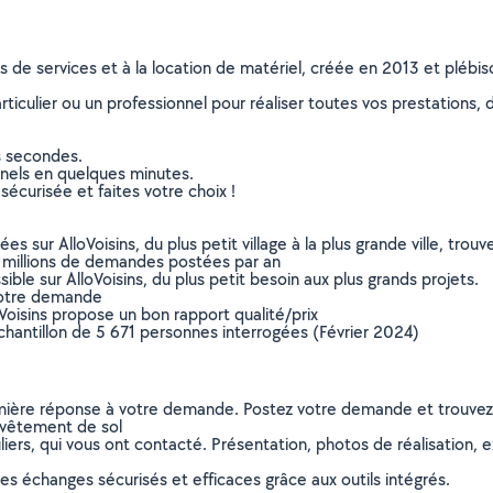
ns de services et à la location de matériel, créée en 2013 et plébi
culier ou un professionnel pour réaliser toutes vos prestations, d
s secondes.
nnels en quelques minutes.
sécurisée et faites votre choix !
sur AlloVoisins, du plus petit village à la plus grande ville, tro
 millions de demandes postées par an
ible sur AlloVoisins, du plus petit besoin aux plus grands projets.
votre demande
oVoisins propose un bon rapport qualité/prix
chantillon de 5 671 personnes interrogées (Février 2024)
remière réponse à votre demande. Postez votre demande et trouve
evêtement de sol
ers, qui vous ont contacté. Présentation, photos de réalisation, exp
s échanges sécurisés et efficaces grâce aux outils intégrés.