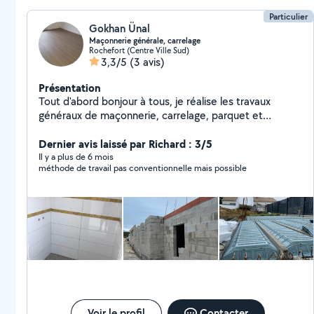
Particulier
Gokhan Ünal
Maçonnerie générale, carrelage
Rochefort (Centre Ville Sud)
3,3/5
(3 avis)
Présentation
Tout d'abord bonjour à tous, je réalise les travaux
généraux de maçonnerie, carrelage, parquet et
rénovation de la meilleure des manières. Merci pour
vos choix.
Dernier avis laissé par Richard : 3/5
Il y a plus de 6 mois
méthode de travail pas conventionnelle mais possible
Voir le profil
Contacter