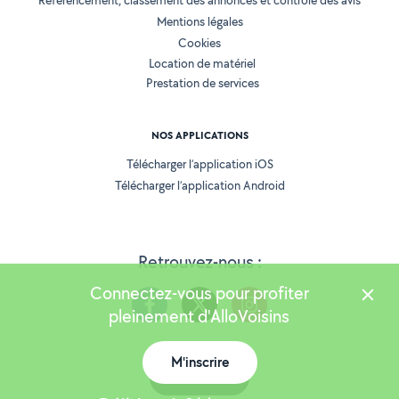
Référencement, classement des annonces et contrôle des avis
Mentions légales
Cookies
Location de matériel
Prestation de services
NOS APPLICATIONS
Télécharger l’application iOS
Télécharger l’application Android
Retrouvez-nous :
Connectez-vous pour profiter
pleinement d'AlloVoisins
M'inscrire
Version 25.5.3
Carte