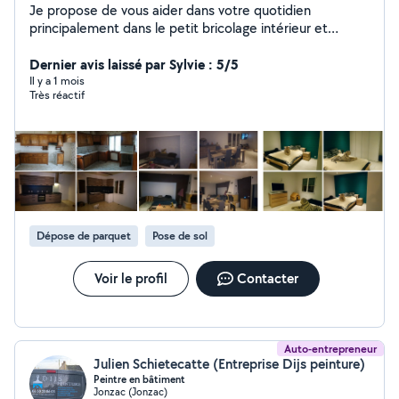
Je propose de vous aider dans votre quotidien
principalement dans le petit bricolage intérieur et
extérieur, l'entretien de jardin, peinture et plein d'autres
choses n'hésitez pas à me contacter je vous dirais si
Dernier avis laissé par Sylvie : 5/5
cela est possible.
Il y a 1 mois
Très réactif
Dépose de parquet
Pose de sol
Voir le profil
Contacter
Auto-entrepreneur
Julien Schietecatte (Entreprise Dijs peinture)
Peintre en bâtiment
Jonzac (Jonzac)