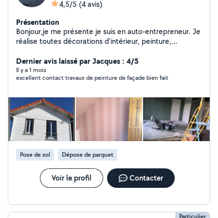
4,5/5
(4 avis)
Présentation
Bonjour,je me présente je suis en auto-entrepreneur. Je
réalise toutes décorations d'intérieur, peinture,
revêtement sol&mur Peinture ravalement Traitement
des toitures avec le produit algimouss Pro Devis gratuit
Dernier avis laissé par Jacques : 4/5
Il y a 1 mois
excellent contact travaux de peinture de façade bien fait
Pose de sol
Dépose de parquet
Voir le profil
Contacter
Particulier