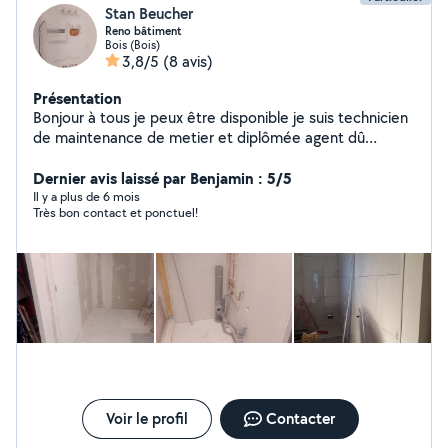
Stan Beucher
Reno bâtiment
Bois (Bois)
3,8/5
(8 avis)
Présentation
Bonjour à tous je peux être disponible je suis technicien
de maintenance de metier et diplômée agent dû
bâtiment je suis capable de réaliser tout type de
travaux Aménagement intérieur /extérieur Manutention
Dernier avis laissé par Benjamin : 5/5
Maçonnerie Plomberie Électricité Petite Couverture
Il y a plus de 6 mois
Très bon contact et ponctuel!
Petite Charpente
Voir le profil
Contacter