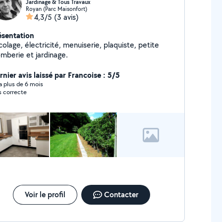
Jardinage & Tous Travaux
Royan (Parc Maisonfort)
4,3/5
(3 avis)
ésentation
colage, électricité, menuiserie, plaquiste, petite
omberie et jardinage.
rnier avis laissé par Francoise : 5/5
y a plus de 6 mois
s correcte
Voir le profil
Contacter