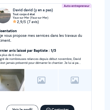
Auto-entrepreneur
David david (y en a pas)
Tout corps d état
Vaux-sur-Mer (Vaux-sur-Mer)
2,9/5
(7 avis)
ésentation
r je vous propose mes services dans les travaux du
timent.
nier avis laissé par Baptiste : 1/5
y a plus de 6 mois
gré de nombreuses relances depuis début novembre, David
s'est jamais présenté pour démarrer le chantier. Je lui ai par
leurs versé une somme conséquente afin d'acheter les
rnitures. Je reste sans nouvelles depuis le 2 décembre et
demande si je reverrai un jour mon argent.
Voir le profil
Contacter