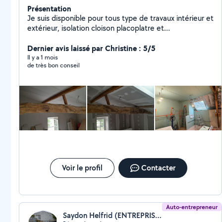
Présentation
Je suis disponible pour tous type de travaux intérieur et
extérieur, isolation cloison placoplatre et
doublage,peinture et manutention de meuble et
jardinage taille de haie, tontes etc..
Dernier avis laissé par Christine : 5/5
Il y a 1 mois
de très bon conseil
Voir le profil
Contacter
Auto-entrepreneur
Saydon Helfrid (ENTREPRISE SH)