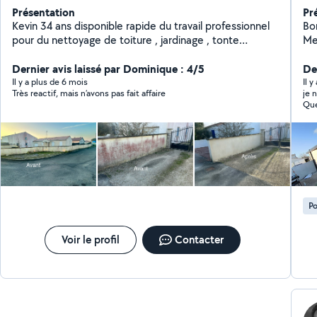
Présentation
Pr
Kevin 34 ans disponible rapide du travail professionnel
Bonjour, Technici
pour du nettoyage de toiture , jardinage , tonte
Men
,maçonnerie rapide Je suis agréé, aide à la personne,
po
déductible. 50 % d'impôts vous avez des arbres à
Dernier avis laissé par Dominique : 4/5
réno
Der
tailler si vous avez des massifs, je broie les branches
-Mo
Il y a plus de 6 mois
Il y
Très reactif, mais n’avons pas fait affaire
je n
pour vous faire du paillage avec des copeaux
portes 
Que
de v
pose de 
Os
me
Po
Voir le profil
Contacter