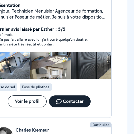
ésentation
en Menuisier Agenceur de formation,
uisier Poseur de métier. Je suis à votre disposition
ur petits et gros travaux d'agencement, décoration,
vation et amélioration de DPE. Mes compétences:
nier avis laissé par Esther : 5/5
ntage d'ossature et plaque de plâtre -Pose de
 a 1 mois
'ai pas fait affaire avec lui, j’ai trouvé quelqu'un d'autre.
et fenêtres - Ré/agencement de cuisine -Pose
ntin a été très réactif et cordial.
olets roulants/battants motorisé -Conception et
pergola -Création/rénovation de terrasse -
sature bois -Charpente -Renovation/ montage de
uble -Déménagement
se de sol
Pose de plinthes
Voir le profil
Contacter
Particulier
Charles Kremeur