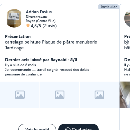
Particulier
Adrian Favius
Divers travaux
Royan (Centre Ville)
4,5/5
(2 avis)
Présentation
Pr
carrelage peinture Plaque de plâtre menuiserie
bj
Jardinage
bâ
Dernier avis laissé par Raynald : 5/5
Der
Il y a plus de 6 mois
Il 
Je recommande …. travail soigné -respect des délais -
Mal
personne de confiance
ne 
ail
fou
me 
Voir le profil
Contacter