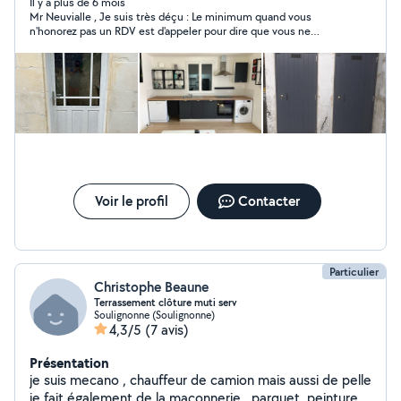
volet battant, volet roulant, placo plâtre, terrasse bois,
Il y a plus de 6 mois
Mr Neuvialle , Je suis très déçu : Le minimum quand vous
fabrication de verrière ** Serrurerie** - Changement de
n'honorez pas un RDV est d'appeler pour dire que vous ne
serrure 3 à 5 points, barillet, ouverture de porte claquée
viendrez pas ce qui évite de faire perdre mon temps!
ou fermée à clefs, mise en sécurité, changement de
simple ou double vitrage, réparation de moteurs de
volet roulant toutes marques. ** Maçonnerie avec une
minipelle de 2.5 T ** - Création de tranchées,
nivellement de terrain, passage de réseaux.
Voir le profil
Contacter
Particulier
Christophe Beaune
Terrassement clôture muti serv
Soulignonne (Soulignonne)
4,3/5
(7 avis)
Présentation
je suis mecano , chauffeur de camion mais aussi de pelle
je fait également de la maçonnerie , parquet ,peinture