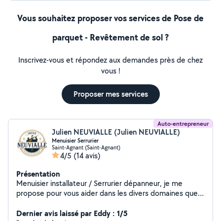
Vous souhaitez proposer vos services de Pose de
parquet - Revêtement de sol ?
Inscrivez-vous et répondez aux demandes près de chez
vous !
Proposer mes services
Auto-entrepreneur
Julien NEUVIALLE (Julien NEUVIALLE)
Menuisier Serrurier
Saint-Agnant (Saint-Agnant)
4/5
(14 avis)
Présentation
Menuisier installateur / Serrurier dépanneur, je me
propose pour vous aider dans les divers domaines que
je pratique : ** Menuiserie ** - Porte, fenêtre, porte de
placard, clôture, portail, store banne, velux, parquet,
Dernier avis laissé par Eddy : 1/5