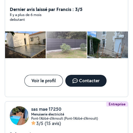
extérieur, où entretient de votre jardin.
Dernier avis laissé par Francis : 3/5
Il y a plus de 6 mois
debutant
Voir le profil
Contacter
Entreprise
sas mae 17250
Menuiserie électricité
Pont-l'Abbé-d'Arnoult (Pont-l'Abbé-d'Arnoult)
3/5
(15 avis)