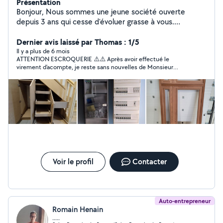
Présentation
Bonjour, Nous sommes une jeune société ouverte
depuis 3 ans qui cesse d'évoluer grasse à vous.
N'hésitez pas à nous contacter pour vos travaux de
menuiserie, charpente, ossature bois, fabrication de
Dernier avis laissé par Thomas : 1/5
menuiserie intérieure et exterieur, électricité et
Il y a plus de 6 mois
ATTENTION ESCROQUERIE ⚠️⚠️ Après avoir effectué le
motorisation.
virement d’acompte, je reste sans nouvelles de Monsieur
Renolleau.
Voir le profil
Contacter
Auto-entrepreneur
Romain Henain
.....