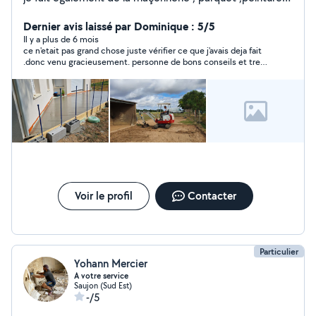
je suis sérieux et soigneux
Dernier avis laissé par Dominique : 5/5
Il y a plus de 6 mois
ce n'etait pas grand chose juste vérifier ce que j'avais deja fait
.donc venu gracieusement. personne de bons conseils et tres
serieuse a conseiller sans problème.
Voir le profil
Contacter
Particulier
Yohann Mercier
A votre service
Saujon (Sud Est)
-/5