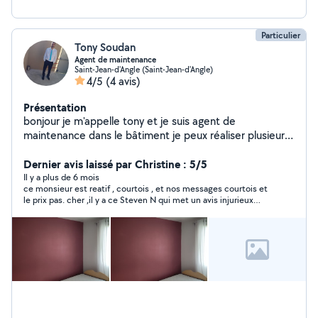
Particulier
Tony Soudan
Agent de maintenance
Saint-Jean-d'Angle (Saint-Jean-d'Angle)
4/5
(4 avis)
Présentation
bonjour je m'appelle tony et je suis agent de
maintenance dans le bâtiment je peux réaliser plusieurs
travaux diverses dans les limites de mes compétences
Dernier avis laissé par Christine : 5/5
Il y a plus de 6 mois
ce monsieur est reatif , courtois , et nos messages courtois et
le prix pas. cher ,il y a ce Steven N qui met un avis injurieux
avec des menaces honteux ,et qui freine les gens de faire
travailler ce monsieur avis en date du décembre 2023 de
Steven N..