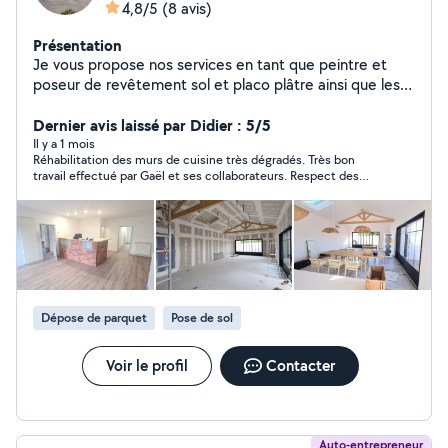
4,8/5
(8 avis)
Présentation
Je vous propose nos services en tant que peintre et
poseur de revêtement sol et placo plâtre ainsi que les
bandes placo ,avec plus de 20 ans d'expérience devis
en moins de 48 heures
Dernier avis laissé par Didier : 5/5
Il y a 1 mois
Réhabilitation des murs de cuisine très dégradés. Très bon
travail effectué par Gaël et ses collaborateurs. Respect des
délais, chantier propre et un prix correct, je n'hésiterai pas à
faire appel à lui si besoin.
Dépose de parquet
Pose de sol
Voir le profil
Contacter
Auto-entrepreneur