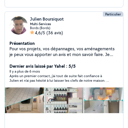
Particulier
Julien Boursiquot
Multi-Services
Bords (Bords)
4,6/5
(36 avis)
Présentation
Pour vos projets, vos dépannages, vos aménagements
je peux vous apporter un avis et mon savoir faire. Je
possède une expérience dans divers domaines et suis
diplômé d'état "d'agent de maintenance des bâtiments".
Dernier avis laissé par Yahel : 5/5
J'interviens sur la plomberie sanitaire, l'électricité,
Il y a plus de 6 mois
Après un premier contact, j’ai tout de suite fait confiance à
carrelage/faïence, revêtement sol et peinture, cloison
Julien et n’ai pas hésité à lui laisser les clefs de notre maison. Il
sèche. Envie de rénover ou changer votre salle de bain ,
a travaillé lors de nos vacances et a accompli un super travail,
je vous apporte un travail soigné et appliqué. j'aime les
je suis très satisfaite. Notre chantier n’était pas des plus faciles
choses bien finies. On discute de vos projets et on
mais il a été minutieux et le rendu est impeccable. Il n’hésite
pas a donné de bons conseils et c’est toujours agréable.
avance ensemble dans vos idées et envies.
N’hésitez pas à le faire travailler, vous ne serez pas déçu!