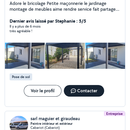
Adore le bricolage Petite maçonnerie le jardinage
montage de meubles aime rendre service fait partager
son savoir faire Petit travaux extérieurs/intérieur Petit
dépannage Tonte débroussaillage Élagage Pose
Dernier avis laissé par Stephanie : 5/5
luminaires/ étagère Électricité
Il y a plus de 6 mois
très agréable !
Pose de sol
Voir le profil
Contacter
Entreprise
sarl maguier et giraudeau
Peintre intérieur et extérieur
Cabariot (Cabariot)