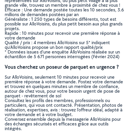
représentées sur AlloVoisins, du plus petit village à la plus
grande ville, trouvez un membre à proximité de chez vous !
Efficace : Une demande postée toutes les 10 secondes, 3.6
millions de demandes postées par an
Généraliste : 1 250 types de besoins différents, tout est
possible sur AlloVoisins, du plus petit besoin aux plus grands
projets.
Rapide : 10 minutes pour recevoir une première réponse à
votre demande
Qualité / prix : 4 membres AlloVoisins sur 5* indiquent
qu’AlloVoisins propose un bon rapport qualité/prix
* Données issues d’une enquête AlloVoisins réalisée sur un
échantillon de 5 671 personnes interrogées (Février 2024)
Vous cherchez un poseur de parquet en urgence ?
Sur AlloVoisins, seulement 10 minutes pour recevoir une
première réponse à votre demande. Postez votre demande
et trouvez en quelques minutes un membre de confiance,
autour de chez vous, pour votre besoin urgent de pose de
parquet - revêtement de sol
Consultez les profils des membres, professionnels ou
particuliers, qui vous ont contacté. Présentation, photos de
réalisation, expertises, avis : trouvez l'offreur idéal, adapté à
votre demande et à votre budget.
Conversez ensemble depuis la messagerie AlloVoisins pour
des échanges sécurisés et efficaces grâce aux outils
intégrés.