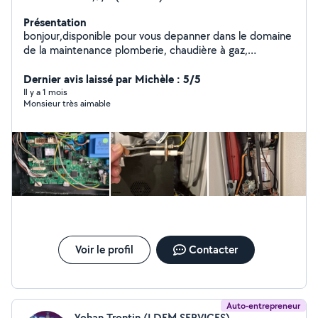
Présentation
bonjour,disponible pour vous depanner dans le domaine
de la maintenance plomberie, chaudière à gaz,
réparation de chauffe eau. debouchage WC ,cuisine,
sdb . Réparation fuite d'eau. Remplacement mécanisme
Dernier avis laissé par Michèle : 5/5
wc.
Il y a 1 mois
Monsieur très aimable
Voir le profil
Contacter
Auto-entrepreneur
Yohan Trontin (LDEM SERVICES)