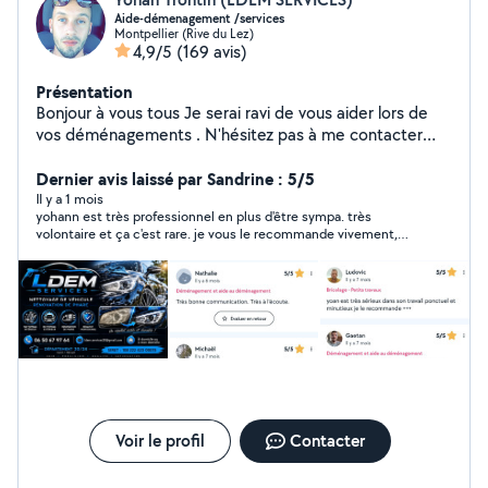
Aide-démenagement /services
Montpellier (Rive du Lez)
4,9/5
(169 avis)
Présentation
Bonjour à vous tous Je serai ravi de vous aider lors de
vos déménagements . N'hésitez pas à me contacter
pour tout conseil Ou demande d'aide au
déménagement A très bientôt pour de nouvelles
Dernier avis laissé par Sandrine : 5/5
aventures Yohan
Il y a 1 mois
yohann est très professionnel en plus d'être sympa. très
volontaire et ça c'est rare. je vous le recommande vivement,
bravo à lui car avec cette canicule Yohan fut très très vaillant.
merci
Voir le profil
Contacter