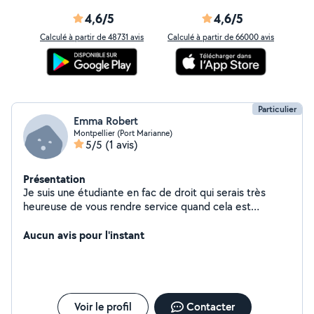
4,6/5
4,6/5
Calculé à partir de 48731 avis
Calculé à partir de 66000 avis
Particulier
Emma Robert
Montpellier (Port Marianne)
5/5
(1 avis)
Présentation
Je suis une étudiante en fac de droit qui serais très
heureuse de vous rendre service quand cela est
possible pour moi, étant en vacances dès début mai. Je
suis ouverte à tout domaine, mais plus particulièrement
Aucun avis pour l'instant
celui de la garde d'enfants ou d'animaux, ou encore de
service d'aide aux personnes âgées. N'hésitez pas à me
contacter pour toute demande
Voir le profil
Contacter