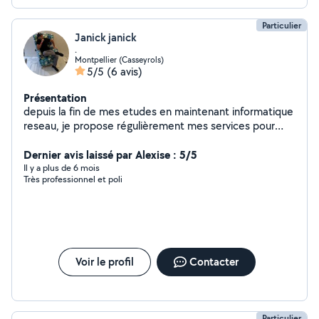
Particulier
Janick janick
.
Montpellier (Casseyrols)
5/5
(6 avis)
Présentation
depuis la fin de mes etudes en maintenant informatique
reseau, je propose régulièrement mes services pour
tout ce qui touche aux ordinateurs, smartphone et au
multimédia ( formatage transfert de fichier installations
Dernier avis laissé par Alexise : 5/5
de logiciels windows /mac )
Il y a plus de 6 mois
Très professionnel et poli
Voir le profil
Contacter
Particulier