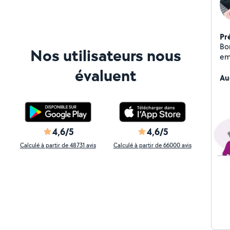
Pr
Bo
Nos utilisateurs nous
empathiqu
garde d'
évaluent
co
Au
véh
pon
Av
ég
lib
4,6/5
4,6/5
Bi
Calculé à partir de 48731 avis
Calculé à partir de 66000 avis