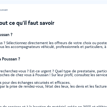
oussan
t ce qu’il faut savoir
ussan ?
s ? Sélectionnez directement les offreurs de votre choix ou pos
 tous les accompagnateurs véhiculé, professionnels et particuliers
à Poussan ?
recherchez-vous ? Est-ce urgent ? Quel type de prestataire, particu
ches de chez vous à Poussan ! Sur leur profil, consultez les servic
ns pour des échanges sécurisés et efficaces.
r la prise de rendez-vous, l’état des lieux, les devis et les facture
ns de services et à la location de matériel, créée en 2013 et plébi