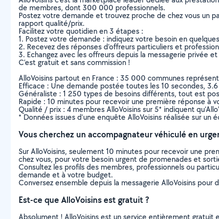
de membres, dont 300 000 professionnels.
Postez votre demande et trouvez proche de chez vous un parti
rapport qualité/prix.
Facilitez votre quotidien en 3 étapes :
1. Postez votre demande : indiquez votre besoin en quelque
2. Recevez des réponses d’offreurs particuliers et professio
3. Echangez avec les offreurs depuis la messagerie privée et 
C’est gratuit et sans commission !
AlloVoisins partout en France : 35 000 communes représentées 
Efficace : Une demande postée toutes les 10 secondes, 3.6
Généraliste : 1 250 types de besoins différents, tout est poss
Rapide : 10 minutes pour recevoir une première réponse à 
Qualité / prix : 4 membres AlloVoisins sur 5* indiquent qu’All
* Données issues d’une enquête AlloVoisins réalisée sur un é
Vous cherchez un accompagnateur véhiculé en urge
Sur AlloVoisins, seulement 10 minutes pour recevoir une p
chez vous, pour votre besoin urgent de promenades et sorti
Consultez les profils des membres, professionnels ou particuli
demande et à votre budget.
Conversez ensemble depuis la messagerie AlloVoisins pour de
Est-ce que AlloVoisins est gratuit ?
Absolument ! AlloVoisins est un service entièrement gratuit 