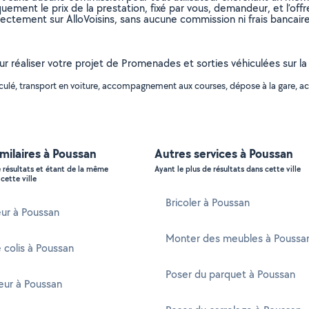
uement le prix de la prestation, fixé par vous, demandeur, et l’offr
rectement sur AlloVoisins, sans aucune commission ni frais bancaire
our réaliser votre projet de Promenades et sorties véhiculées sur l
hiculé, transport en voiture, accompagnement aux courses, dépose à la gare,
imilaires à Poussan
Autres services à Poussan
e résultats et étant de la même
Ayant le plus de résultats dans cette ville
cette ville
Bricoler à Poussan
ur à Poussan
Monter des meubles à Poussa
e colis à Poussan
Poser du parquet à Poussan
ur à Poussan