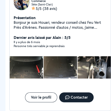
Commerce
Sète (Saint-Clair)
5/5
(38 avis)
Présentation
Bonjour je suis Houari, vendeur conseil chez Feu Vert
Près d'Arènes. Passionné d'autos / motos, j'aime
mettre a contribution mes services dans différent
domaine, (petite vidange, transport de personne,
Dernier avis laissé par Alain : 5/5
nettoyage auto, aide manutention pour
Il y a plus de 6 mois
Personne trés serviable je reprendrais
déménagement) hésitez pas.
Voir le profil
Contacter