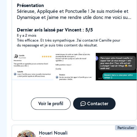
Présentation
Sérieuse, Appliquée et Ponctuelle ! Je suis motivée et
Dynamique et j'aime me rendre utile donc me voici sur
AlloVoisin n'hésitez pas à me contacter Ménage et
Repassage
Dernier avis laissé par Vincent : 5/5
Il y a 2 mois
Très efficace. Et très sympathique. J’ai contacté Camille pour
du repassage et je suis très content du résultat.
Voir le profil
Contacter
Particulier
Houari Nouali