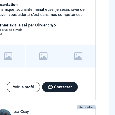
ésentation
namique, souriante, minutieuse, je serais ravie de
uvoir vous aider si c'est dans mes compétences
nier avis laissé par Olivier : 1/5
y a plus de 6 mois
od
Voir le profil
Contacter
Particulier
Lea Coxy