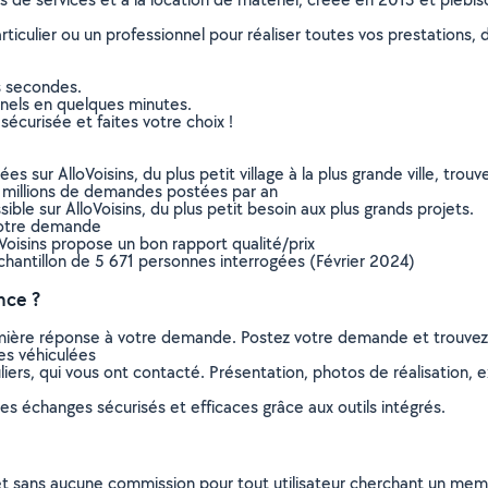
culier ou un professionnel pour réaliser toutes vos prestations, d
s secondes.
nnels en quelques minutes.
sécurisée et faites votre choix !
sur AlloVoisins, du plus petit village à la plus grande ville, tro
 millions de demandes postées par an
ible sur AlloVoisins, du plus petit besoin aux plus grands projets.
votre demande
oVoisins propose un bon rapport qualité/prix
chantillon de 5 671 personnes interrogées (Février 2024)
nce ?
remière réponse à votre demande. Postez votre demande et trouve
es véhiculées
ers, qui vous ont contacté. Présentation, photos de réalisation, exp
s échanges sécurisés et efficaces grâce aux outils intégrés.
et sans aucune commission pour tout utilisateur cherchant un membre