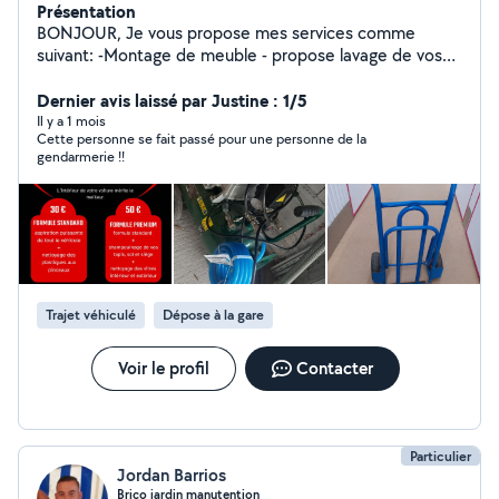
Présentation
BONJOUR, Je vous propose mes services comme
suivant: -Montage de meuble - propose lavage de vos
poubelles - Nettoyage voiture intérieur Je loue du
materiel du style : -motobineuseélectrique - taille haie
Dernier avis laissé par Justine : 1/5
éclectique - compresseur - diable - visseuse Transport :
Il y a 1 mois
Cette personne se fait passé pour une personne de la
- je vous propose d aller chercher colis pas gros volume
gendarmerie !!
- vous emmene ou chercher style magasin, gare ,
aéroport etc... Travail sérieux et personne honnête
Trajet véhiculé
Dépose à la gare
Voir le profil
Contacter
Particulier
Jordan Barrios
Brico jardin manutention