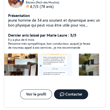
Béziers (Pech des Moulins)
4,7/5
(78 avis)
Présentation
jeune homme de 34 ans souriant et dynamique avec un
bon physique qui peut vous être utile pour vos
déplacements je suis aussi équipé de plusieurs
machines de jardin motobineuse tronçonneuse rotofil...
Dernier avis laissé par Marie Laure : 5/5
N'hésitez pas à me contacter si je vous mets un j'aime
Il y a plus de 6 mois
Personne très sympathique, bon conducteur, auquel je ferais
c'est que je ne peux pas vous contacter
de nouveau appel à ses services , je me recommande
Voir le profil
Contacter