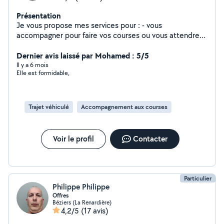
Présentation
Je vous propose mes services pour : - vous
accompagner pour faire vos courses ou vous attendre
devant le magasin ; - Aller récupérer vos commandes
aux drives de vos magasins habituels ; -
Dernier avis laissé par Mohamed : 5/5
Accompagnement à vos rendez-vous médicaux et ce,
Il y a 6 mois
Elle est formidable,
dans Béziers et alentours ; - Secrétariat : rédaction de
courriers sur support informatique, classement et autres
démarches administratives...
Trajet véhiculé
Accompagnement aux courses
Voir le profil
Contacter
Particulier
Philippe Philippe
Offres
Béziers (La Renardière)
4,2/5
(17 avis)