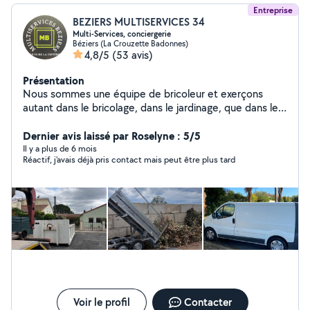
Entreprise
BEZIERS MULTISERVICES 34
Multi-Services, conciergerie
Béziers (La Crouzette Badonnes)
4,8/5
(53 avis)
Présentation
Nous sommes une équipe de bricoleur et exerçons
autant dans le bricolage, dans le jardinage, que dans le
nettoyage sous toutes ses formes, nous sommes
totalement équipé jusqu'à la tondeuse auto portée,
Dernier avis laissé par Roselyne : 5/5
brosse rotative, etc, etc Nous évacuons tout vos
Il y a plus de 6 mois
Réactif, j'avais déjà pris contact mais peut être plus tard
déchets, encombrants, végétaux à la déchèterie ou
autres Nous faisons aussi conciergerie et gardiennage
et nous pouvons nous occuper de vos locations a la
journée, à la semaine, au mois, ou bnb par exemple. Nos
devis sont totalement gratuits. Possibilité de 5/6
personnes N hésitez pas à nous contacter pour tout
renseignements merci au plaisir
Voir le profil
Contacter