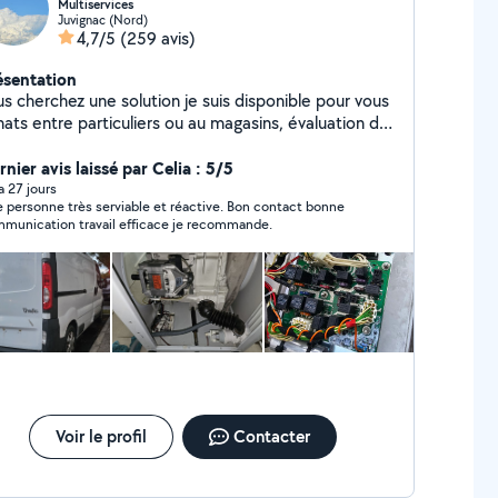
Multiservices
Juvignac (Nord)
4,7/5
(259 avis)
ésentation
cherchez une solution je suis disponible pour vous
hats entre particuliers ou au magasins, évaluation de
services montage de meuble montage
isine changement mitigeur chasse d'eau pose des
nier avis laissé par Celia : 5/5
ingles a rideau support tv étagère suspendu
 a 27 jours
 personne très serviable et réactive. Bon contact bonne
ation d'objets etc polyvalent nettoyage de
munication travail efficace je recommande.
sse et de façade Un peu de mécanique et
carrosserie a bientôt j'espère
Voir le profil
Contacter