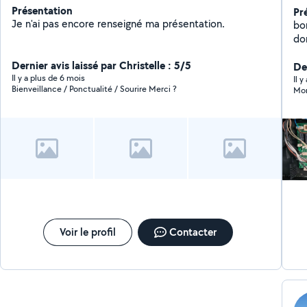
Présentation
Pr
Je n'ai pas encore renseigné ma présentation.
bo
do
ga
Dernier avis laissé par Christelle : 5/5
,cui
De
Il y a plus de 6 mois
mé
Il y
Bienveillance / Ponctualité / Sourire Merci ?
Mon
Voir le profil
Contacter