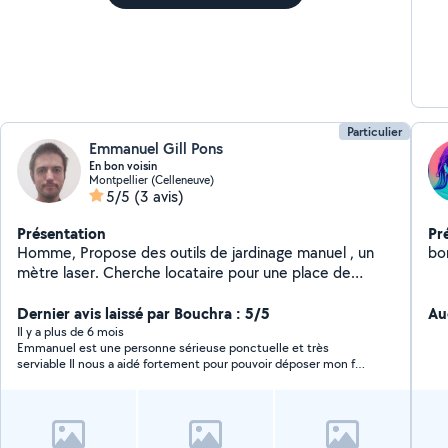
Particulier
Emmanuel Gill Pons
En bon voisin
Montpellier (Celleneuve)
5/5
(3 avis)
Présentation
Pr
Homme, Propose des outils de jardinage manuel , un
bon
mètre laser. Cherche locataire pour une place de
parking sécurisé (box un garage non fermé) proche de
l''arrêt de tram L3 pergola.. Environ 2 à 3 minutes à
Dernier avis laissé par Bouchra : 5/5
Au
pied. Ainsi une place extérieure, Proche de la poste et
Il y a plus de 6 mois
Emmanuel est une personne sérieuse ponctuelle et très
caisse d' epargne d'estanove. L5 du Tram pour 2025.
serviable Il nous a aidé fortement pour pouvoir déposer mon fils
au collège qui a été opéré et avec des béquilles Je le
recommande fortement Et le remercie beaucoup de son
service rendu