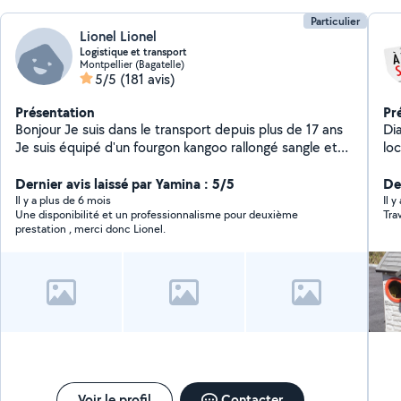
Particulier
Lionel Lionel
Logistique et transport
Montpellier (Bagatelle)
5/5
(181 avis)
Présentation
Pr
Bonjour Je suis dans le transport depuis plus de 17 ans
Diagn
Je suis équipé d'un fourgon kangoo rallongé sangle et
lo
diable.
El
Dernier avis laissé par Yamina : 5/5
Loi
De
dif
Il y a plus de 6 mois
Il y
Une disponibilité et un professionnalisme pour deuxième
prestation , merci donc Lionel.
Voir le profil
Contacter