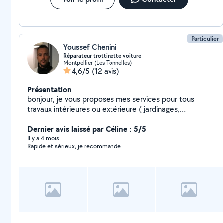
Particulier
Youssef Chenini
Réparateur trottinette voiture
Montpellier (Les Tonnelles)
4,6/5
(12 avis)
Présentation
bonjour, je vous proposes mes services pour tous
travaux intérieures ou extérieure ( jardinages,
réparation, de matériel, peinture, travaux basic de
soudure exemple portail cassé .) réparations voiture ,
Dernier avis laissé par Céline : 5/5
trottinette,
Il y a 4 mois
Rapide et sérieux, je recommande