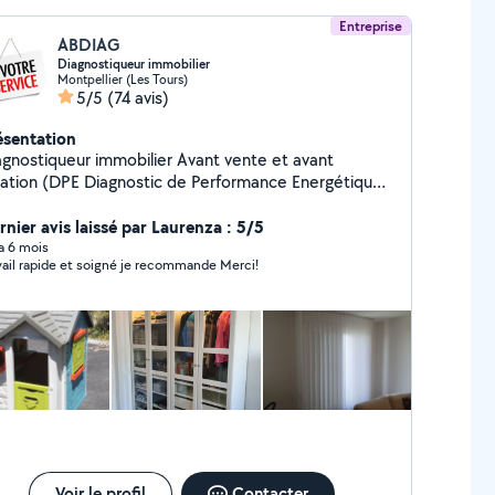
Entreprise
ABDIAG
Diagnostiqueur immobilier
Montpellier (Les Tours)
5/5
(74 avis)
ésentation
ostiqueur immobilier Avant vente et avant
cation (DPE Diagnostic de Performance Energétique,
ectricité, amiante, plomb, gaz, termite, ERP, Mesure
 Carrez et Loi Boutin) Disponible pour étudier vos
rnier avis laissé par Laurenza : 5/5
férentes sollicitations! À très bientôt!
 a 6 mois
Travail rapide et soigné je recommande Merci!
Voir le profil
Contacter