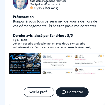
Aide-démenagement /services
Montpellier (Rive du Lez)
4,9/5
(169 avis)
Présentation
Bonjour à vous tous Je serai ravi de vous aider lors de
vos déménagements . N'hésitez pas à me contacter
pour tout conseil Ou demande d'aide au
déménagement A très bientôt pour de nouvelles
Dernier avis laissé par Sandrine : 5/5
aventures Yohan
Il y a 1 mois
yohann est très professionnel en plus d'être sympa. très
volontaire et ça c'est rare. je vous le recommande vivement,
bravo à lui car avec cette canicule Yohan fut très très vaillant.
merci
Voir le profil
Contacter