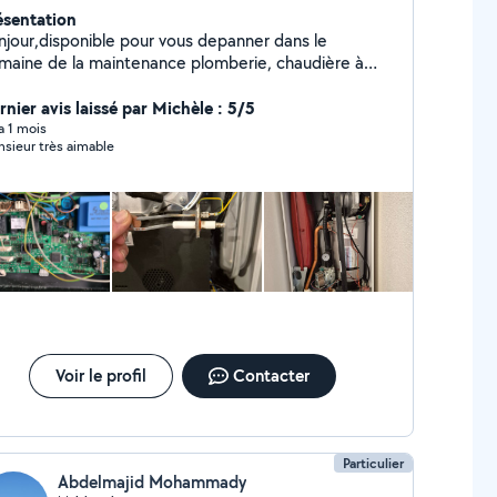
ésentation
njour,disponible pour vous depanner dans le
maine de la maintenance plomberie, chaudière à
z, réparation de chauffe eau. debouchage WC
sine, sdb . Réparation fuite d'eau. Remplacement
rnier avis laissé par Michèle : 5/5
canisme wc.
 a 1 mois
sieur très aimable
Voir le profil
Contacter
Particulier
Abdelmajid Mohammady