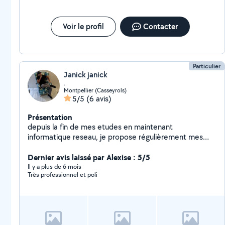
Voir le profil
Contacter
Particulier
Janick janick
.
Montpellier (Casseyrols)
5/5
(6 avis)
Présentation
depuis la fin de mes etudes en maintenant
informatique reseau, je propose régulièrement mes
services pour tout ce qui touche aux ordinateurs,
smartphone et au multimédia ( formatage transfert de
Dernier avis laissé par Alexise : 5/5
fichier installations de logiciels windows /mac )
Il y a plus de 6 mois
Très professionnel et poli