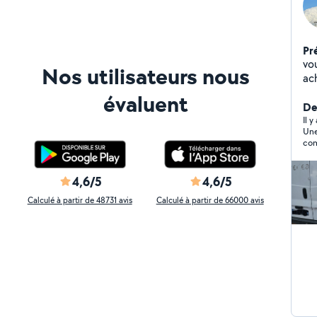
Pr
vous 
Nos utilisateurs nous
ac
déchets et tout 
évaluent
cu
Der
tr
Il y
Une
répar
com
terra
4,6/5
4,6/5
Calculé à partir de 48731 avis
Calculé à partir de 66000 avis