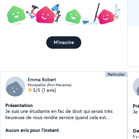
M'inscrire
Particulier
Emma Robert
Montpellier (Port Marianne)
5/5
(1 avis)
Présentation
Pr
Je suis une étudiante en fac de droit qui serais très
heureuse de vous rendre service quand cela est
possible pour moi, étant en vacances dès début mai.
Je suis ouverte à tout domaine, mais plus
Aucun avis pour l'instant
De
particulièrement celui de la garde d'enfants ou
Il 