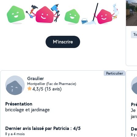
Tont
De
vo
treille -Toiture végéta
po
To
accès 
M'inscrire
d'urg
Cou
Aucune s
d'
Particulier
Graulier
Montpellier (Fac de Pharmacie)
4,3/5
(15 avis)
Présentation
Pr
bricolage et jardinage
Je
jar
pl
Dernier avis laissé par Patricia : 4/5
ca
De
Il y a 4 mois
de
Il y