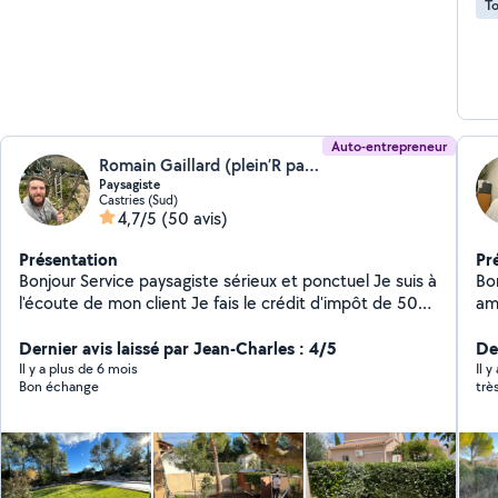
To
Auto-entrepreneur
Romain Gaillard (plein’R paysage)
Paysagiste
Castries (Sud)
4,7/5
(50 avis)
Présentation
Pr
Bonjour Service paysagiste sérieux et ponctuel Je suis à
Bonjour, N'hésite
l'écoute de mon client Je fais le crédit d'impôt de 50%
am
avec avance immédiate
emb
Dernier avis laissé par Jean-Charles : 4/5
l'
De
Il y a plus de 6 mois
Il y
Bon échange
trè