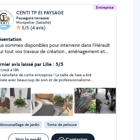
Entreprise
CENTI TP Et PAYSAGE
Paysagiste terrassier
Montpellier (Sabathé)
5/5
(4 avis)
ésentation
us sommes disponibles pour intervenir dans l'Hérault
ur tout vos travaux de création , aménagement et
tretien des espaces verts et nettoyage des espaces
nous intervenons aussi pour vos
nier avis laissé par Lilie : 5/5
rassements : piscines , allées , terrasses , petite
credi à 18h
s satisfaite de cette entreprise ! La taille de haie a été
çonnerie
lisée avec beaucoup de soin et de professionnalisme.
quipe est ponctuelle, sérieuse, efficace et très agréable. Le
ntier a été laissé parfaitement propre à la fin de
ervention, ce qui est très appréciable. Le résultat est
eccable, mes haies sont magnifiques. Je recommande
te entreprise sans hésitation et je referai appel à ses
vices pour mes prochains travaux de jardinage.
broussaillage de jardin
Tonte de pelouse
Voir le profil
Contacter