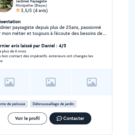
Jardinier Paysagiste
Montpellier (Blayac)
3,5/5
(4 avis)
ésentation
rdinier paysagiste depuis plus de 25ans, passionné
r mon métier et toujours à l'écoute des besoins de
s clients. Je propose mes services pour tout types
travaux de jardin: - Entretien régulier (tonte, taille de
nier avis laissé par Daniel : 4/5
ies, désherbage, coupe d'abres ect.) - Création et
y a plus de 6 mois
s bon contact des impératifs. exterieurs ont changes les
énagement d'espaces verts - Nettoyage de terrain,
ns
age, plantations, débrouillage etc. En complément
 réalise également des petits travaux de maçonnerie,
se de carrelage, faïence, terrasse et enfin quelques
its bricolage et réparation diverses. Sérieux et
utieux, je mets mon savoir-faire à votre service.
hésitez pas à me contacter pour un devis ou un
seil, je me déplace volontiers.
nte de pelouse
Débroussaillage de jardin
Voir le profil
Contacter