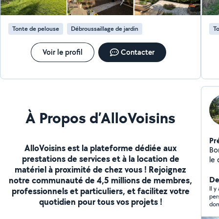
Tonte de pelouse
Débroussaillage de jardin
To
Voir le profil
Contacter
À Propos d’AlloVoisins
Pr
AlloVoisins est la plateforme dédiée aux
Bo
prestations de services et à la location de
le 
matériel à proximité de chez vous ! Rejoignez
no
notre communauté de 4,5 millions de membres,
pr
De
risques -Abattage de
Il y
professionnels et particuliers, et facilitez votre
perso
dan
quotidien pour tous vos projets !
domaine. hélas j'ai tro
Cer
mat
terrain -Debroussaillag