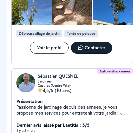
très fortement !
Débroussaillage de jardin
Tonte de pelouse
Voir le profil
Contacter
Auto-entrepreneur
Sébastien QUESNEL
Jardinier
Castries (Centre Ville)
4,5/5
(10 avis)
Présentation
Passionné de jardinage depuis des années, je vous
propose mes services pour entretenir votre jardin : -
Tonte/Débroussaillage/Taille d'arbustes et de plantes -
Plantation/Création de potager -Arrosage/Installation
Dernier avis laissé par Laetitia : 5/5
de goutte à goutte -Regarnissage de gazon -Nettoyage
Il y a 3 mois