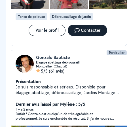
Tonte de pelouse
Débroussaillage de jardin
Voir le profil
Contacter
Particulier
Gonzalo Baptiste
Élagage abattage débroussaill
Montpellier (Chaptal)
5/5
(61 avis)
Présentation
Je suis responsable et sérieux. Disponible pour
élagage,abattage, débroussaillage, Jardins Montage
meuble en kit Bricolage, Déménagement, livraison
Outillé
Dernier avis laissé par Mylène : 5/5
Il y a 2 mois
Parfait ! Gonzalo est quelqu’un de très agréable et
professionnel. Je suis enchantée du résultat. Si j’ai de nouveaux
besoins je n’hésiterai pas à faire appel à lui. Je recommande