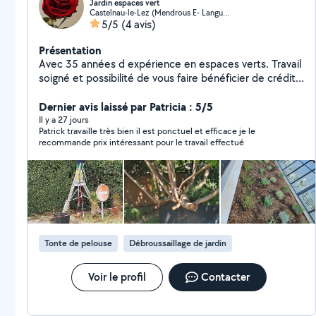
Jardin espaces vert
Castelnau-le-Lez (Mendrous E- Languedoc E- A. Rouge-Devois)
5/5
(4 avis)
Présentation
Avec 35 années d expérience en espaces verts. Travail
soigné et possibilité de vous faire bénéficier de crédit
d impôts
Dernier avis laissé par Patricia : 5/5
Il y a 27 jours
Patrick travaille très bien il est ponctuel et efficace je le
recommande prix intéressant pour le travail effectué
Tonte de pelouse
Débroussaillage de jardin
Voir le profil
Contacter