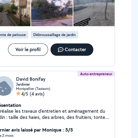
e avec tracteur autoporté -Taille de haie -
broussaillement OLD( études anti feu pour protéger
s bâtiments, maisons, terrains etc..) -Création de
lisé -Gestion des végétaux,
ssibilité de broyé avec broyeur autotractée pour les
nte de pelouse
Débroussaillage de jardin
les plus difficiles -Bucheronnage -Interventions
ence à toutes heures. Et bien plus encore.
verts avec une responsabilité civile professionnelle.
Voir le profil
Contacter
urprise. Vous pouvez bénéficier d'un crédit
impôt allant jusqu'à 50%. Siret 993 441 468
Auto-entrepreneur
David Bonifay
Jardinier
Montpellier (Tastavin)
4/5
(4 avis)
ésentation
 réalise les travaux d'entretien et aménagement du
din : taille des haies, des arbres, des fruitiers, tonte,
antation de massifs, construction de pergolas,
banons, jardinières. J'effectue tous types de travaux
rnier avis laissé par Monique : 5/5
 bricolage courants et également du nettoyage.
 a 2 mois