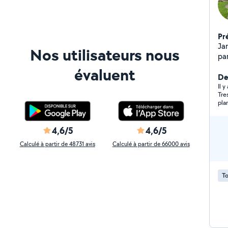
Pr
Ja
Nos utilisateurs nous
pa
me
évaluent
de 
Der
ha
Il 
Tre
am
pla
élag
je
po
4,6/5
4,6/5
pet
Calculé à partir de 48731 avis
Calculé à partir de 66000 avis
min
N'
con
To