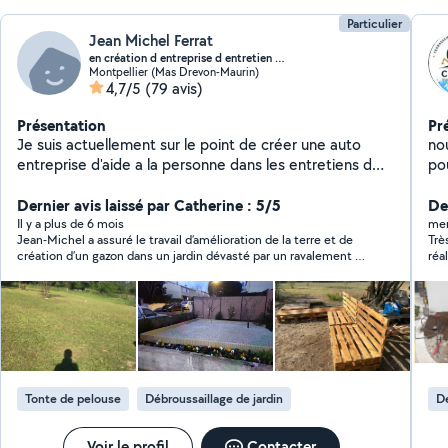
Particulier
Jean Michel Ferrat
en création d entreprise d entretien d espace ve..
Montpellier (Mas Drevon-Maurin)
4,7/5
(79 avis)
Présentation
Pr
Je suis actuellement sur le point de créer une auto
no
entreprise d'aide a la personne dans les entretiens d
po
espace verts et petit travaux chez les particuliers
en
uniquement, tonte de pelouse tailles de haies,relève
Dernier avis laissé par Catherine : 5/5
extérieurs 
Der
courrier pendant vos vacances.entretien
ter
Il y a plus de 6 mois
mer
Jean-Michel a assuré le travail d’amélioration de la terre et de
Trè
ma
création d’un gazon dans un jardin dévasté par un ravalement et
réa
où rien ne poussait plus, ainsi que le rempotage de 2 énormes
L’é
palmiers. Il a été très réactif, s’est déplacé pour faire un devis, a
cha
conseillé pour la commande de terre, s’est déplacé pour aller la
l’int
récupérer et a fait un travail efficace : le gazon a poussé en une
imp
semaine, les palmiers se portent bien. Le tout avec un rapport
cet
qualité prix imbattable et un travail soigné. J’ai aussi
ser
énormément apprécié ses compétences multiples, sa fiabilité,
sa constance et sa réactivité dans les échanges, l’honnêteté et
Tonte de pelouse
Débroussaillage de jardin
Dé
la simplicité dans les relations, le fait qu’il puisse venir à 2 pour
les travaux qui le nécessitent. Je ferais appel à lui la prochaine
fois que j’ai un besoin, même dans un autre domaine que le
Voir le profil
Contacter
jardinage car il a plusieurs domaines de savoir-faire. C’est très