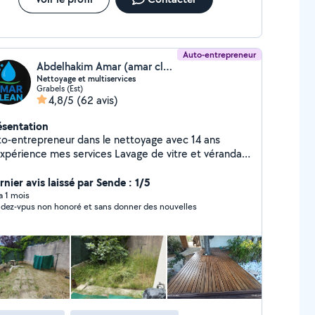
Auto-entrepreneur
Abdelhakim Amar (amar clean)
Nettoyage et multiservices
Grabels (Est)
4,8/5
(62 avis)
ésentation
entrepreneur dans le nettoyage avec 14 ans
e mes services Lavage de vitre et véranda
ttoyage bureau et appartement Nettoyage fin de
ge après déménagement Shampoing
nier avis laissé par Sende : 1/5
o Nettoyage intérieur aspiration
 a 1 mois
dez-vpus non honoré et sans donner des nouvelles
toyage siège tapis Rénovation des phares Bricolage
 de meuble Peinture petits travaux Jardinage
aillage Paillage Nettoyage Disponible sur
ntpellier et ses alentours