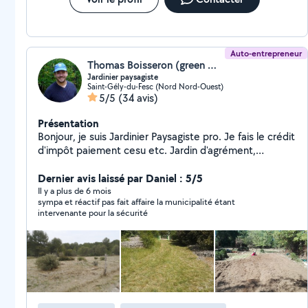
Auto-entrepreneur
Thomas Boisseron (green magic)
Jardinier paysagiste
Saint-Gély-du-Fesc (Nord Nord-Ouest)
5/5
(34 avis)
Présentation
Bonjour, je suis Jardinier Paysagiste pro. Je fais le crédit
d'impôt paiement cesu etc. Jardin d'agrément,
potager, débrousaillage, taille de haie, élagage n'ont
aucun sercrets pour moi ! Je suis expérimenté et très
Dernier avis laissé par Daniel : 5/5
bien équipé. Rencontrons nous pour évaluer ensemble
Il y a plus de 6 mois
sympa et réactif pas fait affaire la municipalité étant
votre besoin !
intervenante pour la sécurité