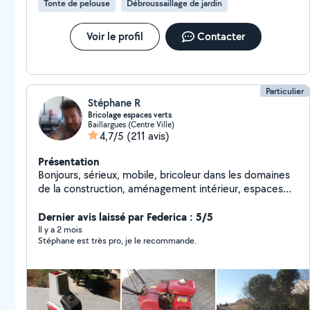
Tonte de pelouse
Débroussaillage de jardin
Voir le profil
Contacter
Particulier
Stéphane R
Bricolage espaces verts
Baillargues (Centre Ville)
4,7/5
(211 avis)
Présentation
Bonjours, sérieux, mobile, bricoleur dans les domaines
de la construction, aménagement intérieur, espaces
verts, automobile. loc de matériel possible de petits
outillages.
Dernier avis laissé par Federica : 5/5
Il y a 2 mois
Stéphane est très pro, je le recommande.