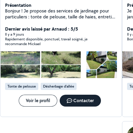
Présentation
Pr
Bonjour ! Je propose des services de jardinage pour
Je
particuliers : tonte de pelouse, taille de haies, entretien
jar
général du jardin, désherbage, petits travaux extérieurs
Vo
etc. Je suis sérieux, ponctuel et je travaille avec soin.
Dernier avis laissé par Arnaud : 5/5
De
Que ce soit pour un entretien régulier ou un coup de
Il y a 9 jours
Il 
Rapidement disponible, ponctuel, travail soigné, je
Bon
main ponctuel, je m'adapte à vos besoins. Si vous
recommande Mickael
cherchez quelqu'un de fiable pour votre jardin, je suis
disponible ! N'hésitez pas à me contacter pour un devis
gratuit ou plus d'infos.
Tonte de pelouse
Désherbage d'allée
To
Voir le profil
Contacter