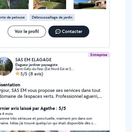
nte de pelouse
Débroussaillage de jardin
Voir le profil
Contacter
Entreprise
SAS EM ELAGAGE
Élagueur jardiner paysagiste
Saint-Gély-du-Fesc (Est Nord-Est et Sud-Est)
5/5
(8 avis)
ésentation
njour, SAS EM vous propose ses services dans tout
domaine de l'espaces verts. Professionnel aguerri,
tre mission est de vous accompagner dans tout vos
ojets. -Elagage d'entretien ou de prévention aux
rnier avis laissé par Agathe : 5/5
 toutes tailles, en rétention si
 a 4 mois
nne très sérieuse et ponctuelle, vraiment pro dans son
ger à proximité, nacelle à voir si nécessaire. -
uvé quelqu'un qui était disponible dès ce
clage de palmier. -Entretien parc, jardin, forêt et
in.
e ronce, herbes hautes, friche -