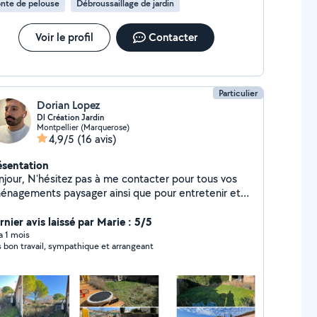
nte de pelouse
Débroussaillage de jardin
Voir le profil
Contacter
Particulier
Dorian Lopez
Dl Création Jardin
Montpellier (Marquerose)
4,9/5
(16 avis)
ésentation
z pas à me contacter pour tous vos
énagements paysager ainsi que pour entretenir et
ellir votre jardin. Je propose aussi de
aménagement de terrasse en appartement avec vue
rnier avis laissé par Marie : 5/5
3D si besoin Je suis aussi disponible pour du bricolage.
 a 1 mois
s bon travail, sympathique et arrangeant