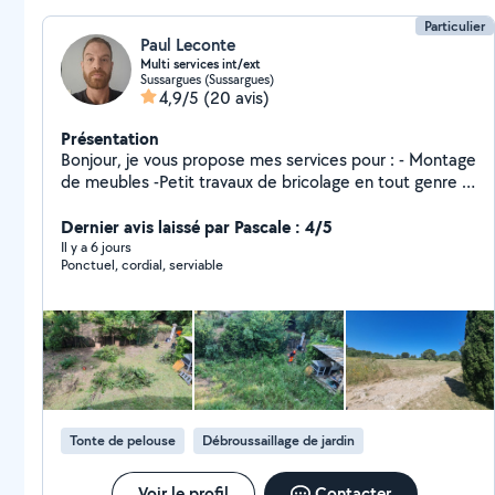
Particulier
Paul Leconte
Multi services int/ext
Sussargues (Sussargues)
4,9/5
(20 avis)
Présentation
Bonjour, je vous propose mes services pour : - Montage
de meubles -Petit travaux de bricolage en tout genre -
Remplacement de robineterie -Débrousaillage -Petite
taille de haie -Nettoyage karcher Parlez moi de votre
Dernier avis laissé par Pascale : 4/5
projet , j étudierai la faisabilité en fonction de mes
Il y a 6 jours
Ponctuel, cordial, serviable
compétences
Tonte de pelouse
Débroussaillage de jardin
Voir le profil
Contacter