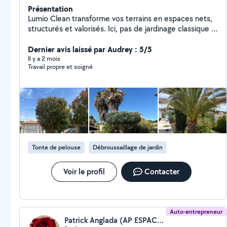
Présentation
Lumio Clean transforme vos terrains en espaces nets,
structurés et valorisés. Ici, pas de jardinage classique :
chaque intervention est pensée pour créer un résultat
visuel clair, propre et durable. Terrains envahis,
Dernier avis laissé par Audrey : 5/5
extérieurs négligés, zones laissées à l'abandon nous
Il y a 2 mois
Travail propre et soigné
reprenons le contrôle pour redonner forme et lisibilité à
votre espace. Objectif : transformer votre extérieur en
un véritable espace de vie. Envoyez-nous votre terrain,
on vous montre ce qu'il peut devenir. Instagram :
@lumio.clean
Tonte de pelouse
Débroussaillage de jardin
Voir le profil
Contacter
Auto-entrepreneur
Patrick Anglada (AP ESPACES VERTS)