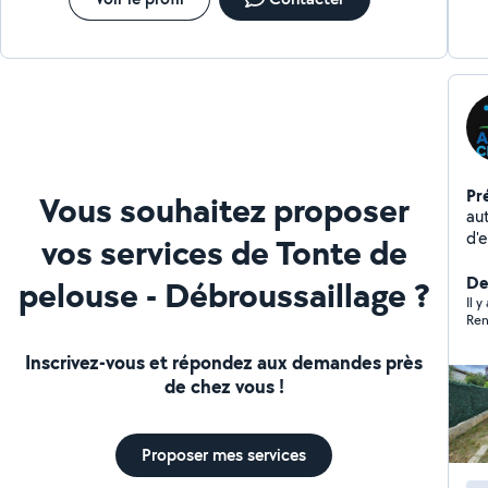
précieux !
Pr
Vous souhaitez proposer
auto-
d'expérienc
vos services de Tonte de
Ne
chantier Nettoya
Der
pelouse - Débroussaillage ?
moquette Aut
Il y
Ren
Net
Montage
Inscrivez-vous et répondez aux demandes près
Débrouss
de chez vous !
Mo
Proposer mes services