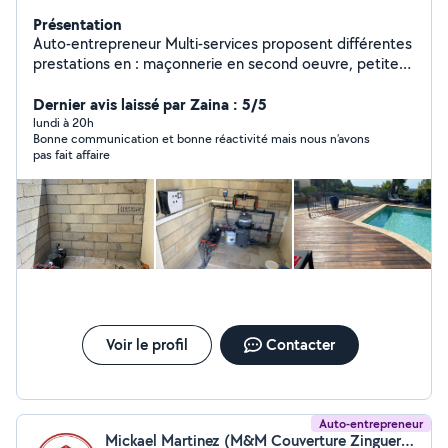
Présentation
Auto-entrepreneur Multi-services proposent différentes
prestations en : maçonnerie en second oeuvre, petites
constructions, pose de placo, peintures, rénovations
intérieures et extérieures, pose de menuiseries
Dernier avis laissé par Zaina : 5/5
pvc/bois/alu, rénovation de toitures, entretiens de
lundi à 20h
Bonne communication et bonne réactivité mais nous n’avons
piscines et réparation d'appareillage piscine.
pas fait affaire
Voir le profil
Contacter
Auto-entrepreneur
Mickael Martinez (M&M Couverture Zinguerie)