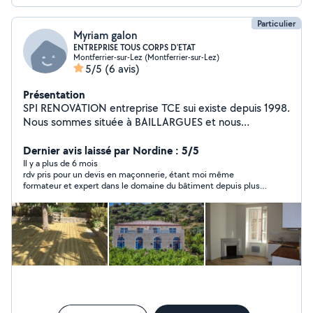
Particulier
Myriam galon
ENTREPRISE TOUS CORPS D'ETAT
Montferrier-sur-Lez (Montferrier-sur-Lez)
5/5
(6 avis)
Présentation
SPI RENOVATION entreprise TCE sui existe depuis 1998.
Nous sommes située à BAILLARGUES et nous
intervenons dans tout le département. Nous réalisons
principalement de la rénovation, extension et
Dernier avis laissé par Nordine : 5/5
construction. Notre entreprise est l'assurance à nos
Il y a plus de 6 mois
rdv pris pour un devis en maçonnerie, étant moi même
clients d'avoir une prestation clé-en-main et un
formateur et expert dans le domaine du bâtiment depuis plus
interlocuteur unique maîtrisant et coordonnant
de 30 ans, c'est l'une des rares entreprises qui sache respecter
l'intégralité du projet. Notre rôle est aussi de vous
les règles techniques de la construction
conseiller précisément en prenant connaissance des
lieux et surfaces pour préparer vos projets ou projets
futurs. Nous mettons tout en œuvre pour satisfaire
notre clientèle, nous utilisons tout notre savoir-faire et
mettons toutes nos compétences au service de nos
clients. Nous mettons à votre service plus de 20 ans
d'expérience ainsi que nos conseils avisés afin de vous