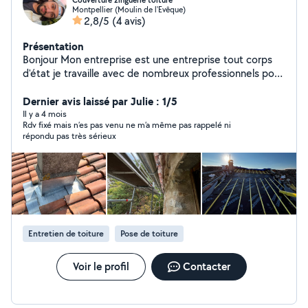
Couverture zinguerie toiture
Montpellier (Moulin de l'Evêque)
2,8/5
(4 avis)
Présentation
Bonjour Mon entreprise est une entreprise tout corps
d'état je travaille avec de nombreux professionnels pour
vous garantir des travaux fait dans un cadre artisanal et
professionnel se qui vous permet à vous aussi de passer
Dernier avis laissé par Julie : 1/5
seulement par une personne ( moi) pour n'importe
Il y a 4 mois
Rdv fixé mais n’es pas venu ne m’a même pas rappelé ni
quelle travaux. Devis gratuit À votre disposition pour
répondu pas très sérieux
toute demande.
Entretien de toiture
Pose de toiture
Voir le profil
Contacter