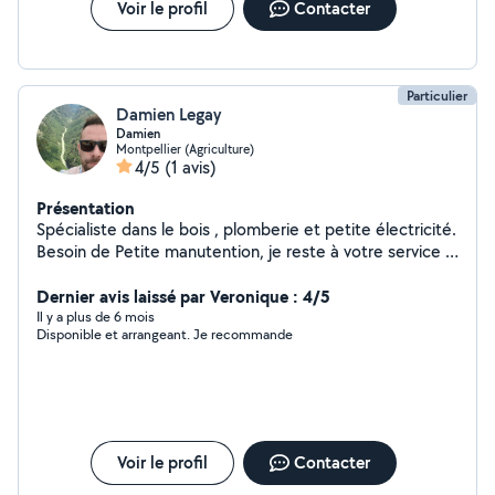
proposer un travail de qualité et correspondant à vos
Voir le profil
Contacter
attentes. Dans le respect des délais et mettons un
point d'honneur à toujours satisfaire nos clients.
Particulier
Damien Legay
Damien
Montpellier (Agriculture)
4/5
(1 avis)
Présentation
Spécialiste dans le bois , plomberie et petite électricité.
Besoin de Petite manutention, je reste à votre service .
Véhicule d'un camion pour déplacer ou évacuer ou aller
chercher les matériaux
Dernier avis laissé par Veronique : 4/5
Il y a plus de 6 mois
Disponible et arrangeant. Je recommande
Voir le profil
Contacter