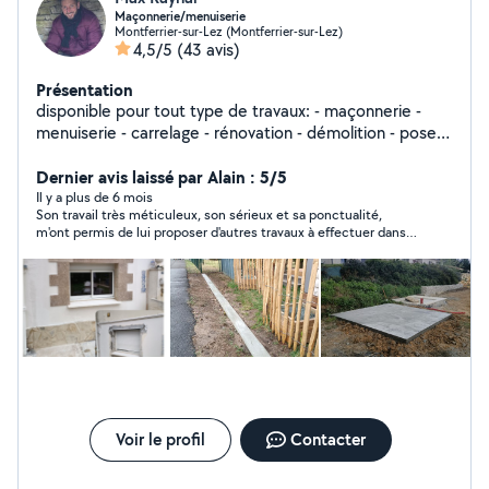
Maçonnerie/menuiserie
Montferrier-sur-Lez (Montferrier-sur-Lez)
4,5/5
(43 avis)
Présentation
disponible pour tout type de travaux: - maçonnerie -
menuiserie - carrelage - rénovation - démolition - pose
de parquet - montage de meuble en kit - terrasse bois -
montage cuisine - entretien d'espace vert - et bien
Dernier avis laissé par Alain : 5/5
d'autres Je dispose d'un fourgon et je suis outillé En
Il y a plus de 6 mois
Son travail très méticuleux, son sérieux et sa ponctualité,
l'attente de vos propositions n'hesitez pas à me
m'ont permis de lui proposer d'autres travaux à effectuer dans
contacter pour toute question ou Conseil.
un proche avenir, et de le conseiller à des amis en recherche
Cordialement Maxime
de services. Je conseille cette personne très sympathique de
surcroit
Voir le profil
Contacter