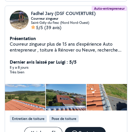
Auto-entrepreneur
Fadhel Jary (DSF COUVERTURE)
Couvreur zingueur
Saint-Gély-du-Fesc (Nord Nord-Ouest)
5/5
(39 avis)
Présentation
Couvreur zingueur plus de 15 ans d'expérience Auto
entrepreneur , toiture à Rénover ou Neuve, recherche
de fuite, pose de velux, zinguerie , pose de gouttière,
devis gratuit sûr Montpellier et alentours. Assurance
Dernier avis laissé par Luigi : 5/5
décennale à jour.
Il y a 8 jours
Très bien
Entretien de toiture
Pose de toiture