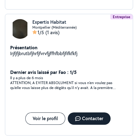
Entreprise
Expertis Habitat
Montpellier (Méditerrannée)
1/5
(1 avis)
Présentation
Irjfjfjbrutbfjhrfjfvrvfjjffhfbbfjfifkfkfj
Dernier avis laissé par Fao : 1/5
Il y a plus de 6 mois
ATTENTION, A EVITER ABSOLUMENT si vous n'en voulez pas
qu'elle vous laisse plus de dégâts qu'il n'y avait. A la première
pluie, la fuite est encore plus importante qu'avant leur
intervention et ne répondent plus ni au téléphone ni aux
messages....
Voir le profil
Contacter