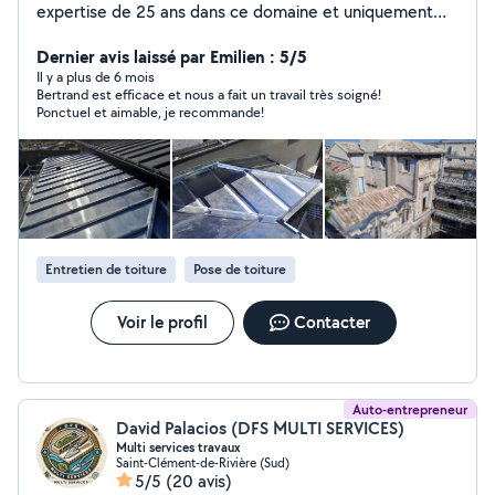
expertise de 25 ans dans ce domaine et uniquement
dans celui-là, je suis le professionnel qu'il vous faut !
J'aime mon métier et je le fais avec soin et efficacité.
Dernier avis laissé par Emilien : 5/5
Activité : Entablement zinguerie, Nettoyage toitures,
Il y a plus de 6 mois
Bertrand est efficace et nous a fait un travail très soigné!
démoussage, Pose gouttières, velux et cheminées,
Ponctuel et aimable, je recommande!
Zinguerie et couverture générales N'hésitez pas à me
contacter pour toute demande (devis gratuit)
Entretien de toiture
Pose de toiture
Voir le profil
Contacter
Auto-entrepreneur
David Palacios (DFS MULTI SERVICES)
Multi services travaux
Saint-Clément-de-Rivière (Sud)
5/5
(20 avis)