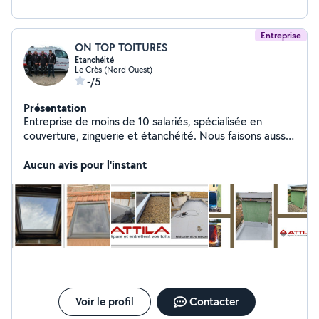
Entreprise
ON TOP TOITURES
Etanchéité
Le Crès (Nord Ouest)
-/5
Présentation
Entreprise de moins de 10 salariés, spécialisée en
couverture, zinguerie et étanchéité. Nous faisons aussi
de l'entretien de toiture et la recherche d'infiltration.
Réactivité, pas de sous-traitance, personnel formé en
Aucun avis pour l'instant
continu, qualité du travail assurée.
Voir le profil
Contacter