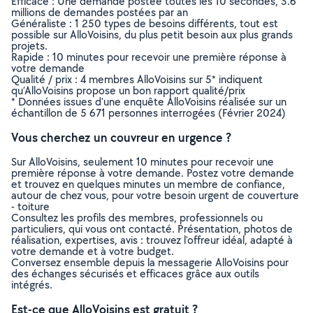
Efficace : Une demande postée toutes les 10 secondes, 3.6
millions de demandes postées par an
Généraliste : 1 250 types de besoins différents, tout est
possible sur AlloVoisins, du plus petit besoin aux plus grands
projets.
Rapide : 10 minutes pour recevoir une première réponse à
votre demande
Qualité / prix : 4 membres AlloVoisins sur 5* indiquent
qu’AlloVoisins propose un bon rapport qualité/prix
* Données issues d’une enquête AlloVoisins réalisée sur un
échantillon de 5 671 personnes interrogées (Février 2024)
Vous cherchez un couvreur en urgence ?
Sur AlloVoisins, seulement 10 minutes pour recevoir une
première réponse à votre demande. Postez votre demande
et trouvez en quelques minutes un membre de confiance,
autour de chez vous, pour votre besoin urgent de couverture
- toiture
Consultez les profils des membres, professionnels ou
particuliers, qui vous ont contacté. Présentation, photos de
réalisation, expertises, avis : trouvez l'offreur idéal, adapté à
votre demande et à votre budget.
Conversez ensemble depuis la messagerie AlloVoisins pour
des échanges sécurisés et efficaces grâce aux outils
intégrés.
Est-ce que AlloVoisins est gratuit ?