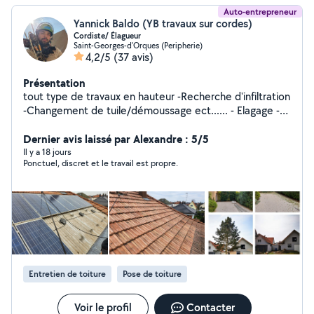
Auto-entrepreneur
Yannick Baldo (YB travaux sur cordes)
Cordiste/ Élagueur
Saint-Georges-d'Orques (Peripherie)
4,2/5
(37 avis)
Présentation
tout type de travaux en hauteur -Recherche d'infiltration
-Changement de tuile/démoussage ect...... - Elagage -
Taille douce/ Taille de haie -Abattage
Dernier avis laissé par Alexandre : 5/5
Il y a 18 jours
Ponctuel, discret et le travail est propre.
Entretien de toiture
Pose de toiture
Voir le profil
Contacter