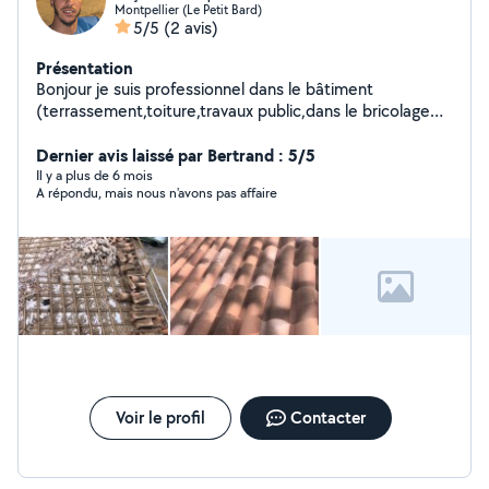
Montpellier (Le Petit Bard)
5/5
(2 avis)
Présentation
Bonjour je suis professionnel dans le bâtiment
(terrassement,toiture,travaux public,dans le bricolage
etc)et je fait aussi du nettoyage tout sorte de
nettoyage public bureaux chantiers terrassement etc je
Dernier avis laissé par Bertrand : 5/5
fait du travail soigné et j'ai plusieurs années d
Il y a plus de 6 mois
A répondu, mais nous n'avons pas affaire
expérience j'interviens le plus rapidement possible
merci de me contacter merci de votre compréhension
Voir le profil
Contacter