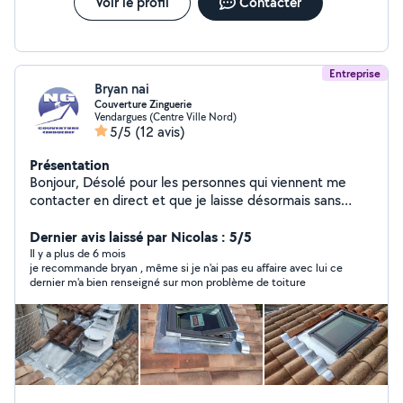
Voir le profil
Contacter
Entreprise
Bryan nai
Couverture Zinguerie
Vendargues (Centre Ville Nord)
5/5
(12 avis)
Présentation
Bonjour, Désolé pour les personnes qui viennent me
contacter en direct et que je laisse désormais sans
réponse. Depuis que je suis en compte pro, je ne peux
plus répondre à qui que ce soit tant que je ne paye pas
Dernier avis laissé par Nicolas : 5/5
100 euros HT par mois . Merci allô voisin... N'hésitez pas
Il y a plus de 6 mois
je recommande bryan , même si je n'ai pas eu affaire avec lui ce
à nous retrouver sur Google. NG couverture
dernier m'a bien renseigné sur mon problème de toiture