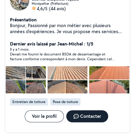
Montpellier (Préfecture)
4,6/5
(44 avis)
Présentation
Bonjour, Passionné par mon métier avec plusieurs
années d'expériences. Je vous propose mes services
dans tous travaux, Couverture, Charpente, zinguerie,
Étanchéité, Traitement d'humide , Peinture. Au plaisir de
Dernier avis laissé par Jean-Michel : 1/5
réaliser vos projets.
Il y a 1 mois
Devait me fournir le document BSDA de desamiantage et
facture conforme correspondant à mon devis. Cependant cela
n à pas été le cas une mise en demeure est en court auprès du
sous traitant Net Habitat. je publierai des photos et le montant
des travaux exécuter les garanties des travaux ne sont pas
tenus pour le moment. j attends un retour d information ainsi
que mes documents conformes avant tous recours.
Entretien de toiture
Pose de toiture
Voir le profil
Contacter