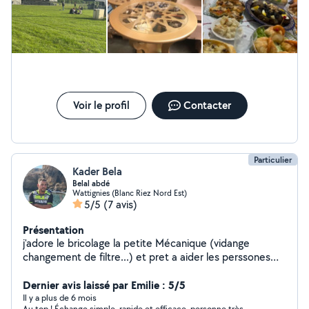
Voir le profil
Contacter
Particulier
Kader Bela
Belal abdé
Wattignies (Blanc Riez Nord Est)
5/5
(7 avis)
Présentation
j'adore le bricolage la petite Mécanique (vidange
changement de filtre...) et pret a aider les perssones
dans le besoin
Dernier avis laissé par Emilie : 5/5
Il y a plus de 6 mois
Au top ! Échange simple, rapide et efficace, personne très