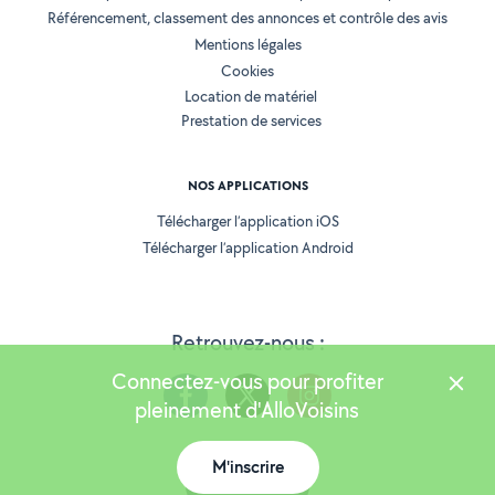
Référencement, classement des annonces et contrôle des avis
Mentions légales
Cookies
Location de matériel
Prestation de services
NOS APPLICATIONS
Télécharger l’application iOS
Télécharger l’application Android
Retrouvez-nous :
Connectez-vous pour profiter
pleinement d'AlloVoisins
M'inscrire
Version 25.5.3
Carte