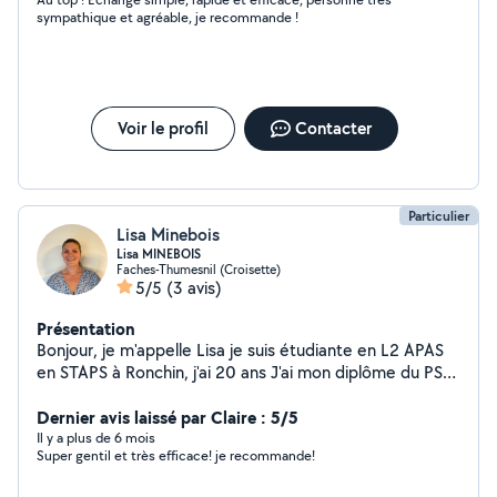
sympathique et agréable, je recommande !
Voir le profil
Contacter
Particulier
Lisa Minebois
Lisa MINEBOIS
Faches-Thumesnil (Croisette)
5/5
(3 avis)
Présentation
Bonjour, je m'appelle Lisa je suis étudiante en L2 APAS
en STAPS à Ronchin, j'ai 20 ans J'ai mon diplôme du PSE1
( premier secours équipage de niveau 1) ainsi que mon
BNSSA. J'adore les enfants et j'ai déjà fait plusieurs
Dernier avis laissé par Claire : 5/5
babysitting. Je suis titulaire du permis B et véhiculé, je
Il y a plus de 6 mois
Super gentil et très efficace! je recommande!
peux donc aller vous chercher pour vous emmener
quelque part, ou tout autres demandes. Je suis aimable