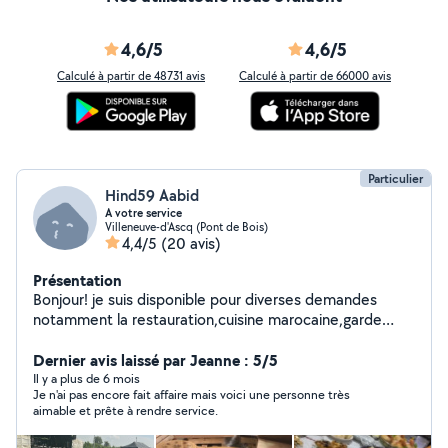
4,6/5
4,6/5
Calculé à partir de 48731 avis
Calculé à partir de 66000 avis
Particulier
Hind59 Aabid
A votre service
Villeneuve-d'Ascq (Pont de Bois)
4,4/5
(20 avis)
Présentation
Bonjour! je suis disponible pour diverses demandes
notamment la restauration,cuisine marocaine,garde
d'enfants assistance aux personnes âgées et
ménage.N'hésitez pas à me contacter en cas de
Dernier avis laissé par Jeanne : 5/5
besoin.Merci
Il y a plus de 6 mois
Je n'ai pas encore fait affaire mais voici une personne très
aimable et prête à rendre service.