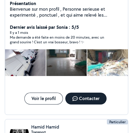
Présentation
Bienvenue sur mon profil , Personne serieuse et
experimenté , ponctuel , et qui aime relevé les
challenge , Repond a tout type de demande , Loc util le
contact utile dans vos repertoire , , debarras , transport
Dernier avis laissé par Sonia : 5/5
, depanage 2 roue quad , Montage demontage de
Il y a 1 mois
Ma demande a été faite en moins de 20 minutes, avec un
mobilier.
grand sourire ! C’est un vrai bosseur, bravo ! ✨
Voir le profil
Contacter
Particulier
Hamid Hamid
Transport