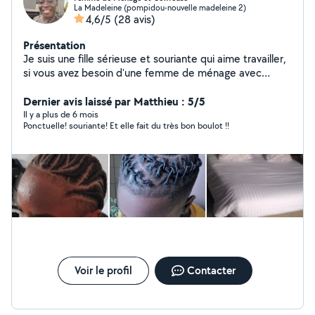
La Madeleine (pompidou-nouvelle madeleine 2)
4,6/5
(28 avis)
Présentation
Je suis une fille sérieuse et souriante qui aime travailler,
si vous avez besoin d'une femme de ménage avec
expérience et une Coiffeuse professionnelle je serai là à
votre disposition merci cordialement
Dernier avis laissé par Matthieu : 5/5
Il y a plus de 6 mois
Ponctuelle! souriante! Et elle fait du très bon boulot !!
Voir le profil
Contacter