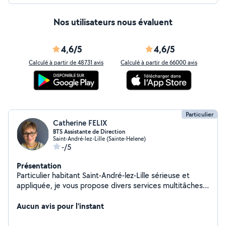
Nos utilisateurs nous évaluent
4,6/5
4,6/5
Calculé à partir de 48731 avis
Calculé à partir de 66000 avis
Particulier
Catherine FELIX
BTS Assistante de Direction
Saint-André-lez-Lille (Sainte-Helene)
-/5
Présentation
Particulier habitant Saint-André-lez-Lille sérieuse et
appliquée, je vous propose divers services multitâches :
- Garde de chats/enfants - Promenade de votre toutou
en votre absence (autour de votre domicile) -
Aucun avis pour l'instant
Secrétariat/ Gestion administrative - Gestion des
appels téléphoniques, prise de rendez-vous en français