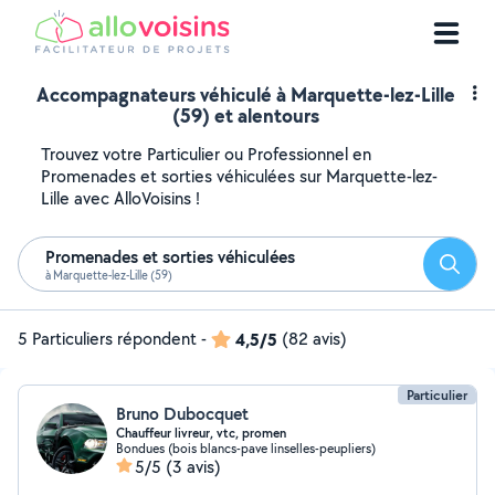
Accompagnateurs véhiculé à Marquette-lez-Lille
(59) et alentours
Trouvez votre Particulier ou Professionnel en
Promenades et sorties véhiculées sur Marquette-lez-
Lille avec AlloVoisins !
Promenades et sorties véhiculées
Reche
à Marquette-lez-Lille (59)
5 Particuliers répondent
-
4,5/5
(82 avis)
Particulier
Bruno Dubocquet
Chauffeur livreur, vtc, promen
Bondues (bois blancs-pave linselles-peupliers)
5/5
(3 avis)