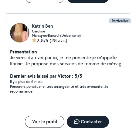
Particulier
Katrin Ben
Caroline
Marcq-en-Barœul (Delcenserie)
3,8/5
(28 avis)
Présentation
Je viens d'arriver par ici, je me présente je m'appelle
Karine. Je propose mes services de femme de ménage
et de repassage aux alentours de Lille . Je suis
disponible, flexible et sérieuse N'hésitez pas à me
Dernier avis laissé par Victor : 5/5
contacter pour plus d'informations.
Il y a plus de 6 mois
Personne ponctuelle, très arrangeante et très avenante. Je
recommande
Voir le profil
Contacter