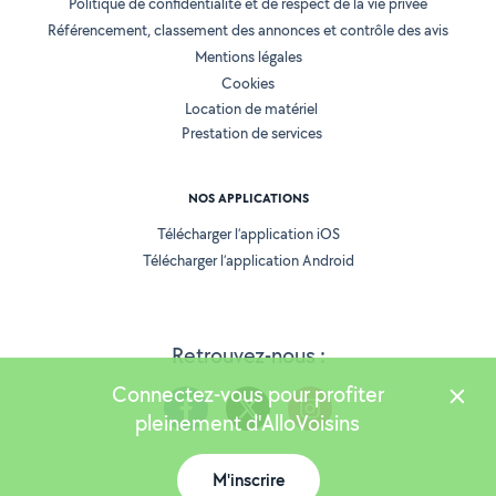
Politique de confidentialité et de respect de la vie privée
Référencement, classement des annonces et contrôle des avis
Mentions légales
Cookies
Location de matériel
Prestation de services
NOS APPLICATIONS
Télécharger l’application iOS
Télécharger l’application Android
Retrouvez-nous :
Connectez-vous pour profiter
pleinement d'AlloVoisins
M'inscrire
Version 25.5.3