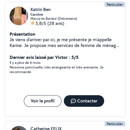
Particulier
Katrin Ben
Caroline
Marcq-en-Barœul (Delcenserie)
3,8/5
(28 avis)
Présentation
Je viens d'arriver par ici, je me présente je m'appelle
Karine. Je propose mes services de femme de ménage
et de repassage aux alentours de Lille . Je suis
disponible, flexible et sérieuse N'hésitez pas à me
Dernier avis laissé par Victor : 5/5
contacter pour plus d'informations.
Il y a plus de 6 mois
Personne ponctuelle, très arrangeante et très avenante. Je
recommande
Voir le profil
Contacter
Particulier
Catherine FELIX