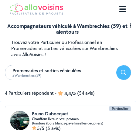
Accompagnateurs véhiculé à Wambrechies (59) et
alentours
Trouvez votre Particulier ou Professionnel en
Promenades et sorties véhiculées sur Wambrechies
avec AlloVoisins !
Promenades et sorties véhiculées
Reche
à Wambrechies (59)
4 Particuliers répondent
-
4,4/5
(54 avis)
Particulier
Bruno Dubocquet
Chauffeur livreur, vtc, promen
Bondues (bois blancs-pave linselles-peupliers)
5/5
(3 avis)