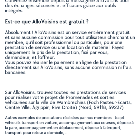
Conversez ensemble depuis la messagerie AlloVoisins pour
des échanges sécurisés et efficaces grâce aux outils
intégrés.
Est-ce que AlloVoisins est gratuit ?
Absolument ! AlloVoisins est un service entièrement gratuit
et sans aucune commission pour tout utilisateur cherchant un
membre, qu’il soit professionnel ou particulier, pour une
prestation de service ou une location de matériel. Payez
uniquement le prix de la prestation, fixé par vous,
demandeur, et l’offreur.
Vous pouvez réaliser le paiement en ligne de la prestation
directement sur AlloVoisins, sans aucune commission ni frais
bancaires.
Sur AlloVoisins, trouvez toutes les prestations de services
pour réaliser votre projet de Promenades et sorties
véhiculées sur la ville de Wambrechies (Foch Pasteur-Ecarts,
Centre Ville, Agrippin, Rive Droite) (Nord, 59118, 59237)
Autres exemples de prestations réalisées par nos membres : trajet
véhiculé, transport en voiture, accompagnement aux courses, dépose à
la gare, accompagnement en déplacement, dépose à l'aéroport,
transport pour retour à domicile, ..