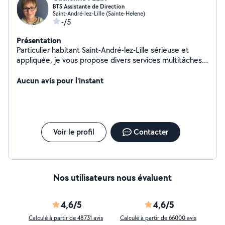
BTS Assistante de Direction
Saint-André-lez-Lille (Sainte-Helene)
-/5
Présentation
Particulier habitant Saint-André-lez-Lille sérieuse et
appliquée, je vous propose divers services multitâches :
- Garde de chats/enfants - Promenade de votre toutou
en votre absence (autour de votre domicile) -
Aucun avis pour l'instant
Secrétariat/ Gestion administrative - Gestion des
appels téléphoniques, prise de rendez-vous en français
ou en anglais, plannings... - Traitement du courrier, mails,
saisie informatique - Gestion commerciale : devis,
traitement des commandes, facturation, relances
Voir le profil
Contacter
diverses - Conciergerie pour locations logements par
exemple : annonces, visites, préparation du bail, états
des lieux - Aide CV et lettre de motivation avec
préparation entretien d'embauche -
Nos utilisateurs nous évaluent
Désencombrement/tri mais pas le ménage - Cours
Français, Anglais, Services informatique - Récupération
colis, livraison courses/drive - Accompagnement à vos
4,6/5
4,6/5
rendez-vous médicaux, pharmacie... - Trajets
Calculé à partir de 48731 avis
Calculé à partir de 66000 avis
Gare/Aéroport ou autres Travail de qualité