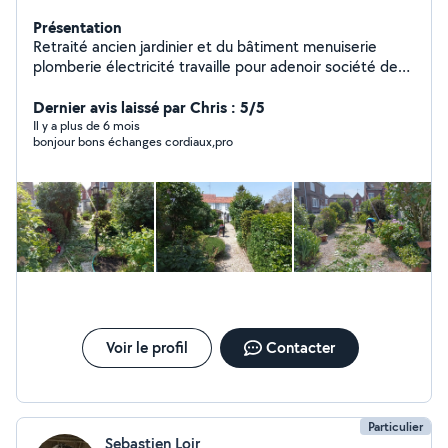
Présentation
Retraité ancien jardinier et du bâtiment menuiserie
plomberie électricité travaille pour adenoir société de
service a la personne a Mouvaux je suis très demandé
demande mon patron Mr toulemonde Lionel
Dernier avis laissé par Chris : 5/5
cordialement
Il y a plus de 6 mois
bonjour bons échanges cordiaux,pro
Voir le profil
Contacter
Particulier
Sebastien Loir