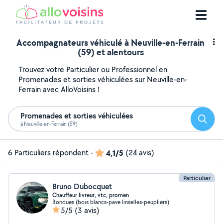
Accompagnateurs véhiculé à Neuville-en-Ferrain
(59) et alentours
Trouvez votre Particulier ou Professionnel en
Promenades et sorties véhiculées sur Neuville-en-
Ferrain avec AlloVoisins !
Promenades et sorties véhiculées
Reche
à Neuville-en-Ferrain (59)
6 Particuliers répondent
-
4,1/5
(24 avis)
Particulier
Bruno Dubocquet
Chauffeur livreur, vtc, promen
Bondues (bois blancs-pave linselles-peupliers)
5/5
(3 avis)