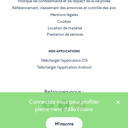
Politique de confidentialité et de respect de la vie privée
Référencement, classement des annonces et contrôle des avis
Mentions légales
Cookies
Location de matériel
Prestation de services
NOS APPLICATIONS
Télécharger l’application iOS
Télécharger l’application Android
Retrouvez-nous :
Connectez-vous pour profiter
pleinement d'AlloVoisins
M'inscrire
Version 25.5.2