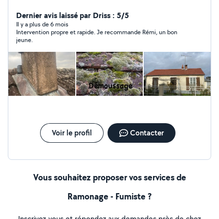
dans les règles de l'art. Que ce soit l'entretien, la
réparation ou le dépannage, nos professionnels
Dernier avis laissé par Driss : 5/5
s'engagent à vous fournir des prestations qui
Il y a plus de 6 mois
Intervention propre et rapide. Je recommande Rémi, un bon
correspondent pleinement à vos attentes. Neuf ou
jeune.
Rénovation ! Couverture ( Tuiles , Ardoises , etc )
Charpente Zinguerie & Gouttières VELUX Démoussage
& Nettoyage Toiture Ramonage ( Contrat ramonage )
Certifier avec assurance et décennal !
Voir le profil
Contacter
Vous souhaitez proposer vos services de
Ramonage - Fumiste ?
Inscrivez-vous et répondez aux demandes près de chez