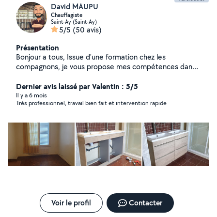
David MAUPU
Chauffagiste
Saint-Ay (Saint-Ay)
5/5
(50 avis)
Présentation
Bonjour a tous, Issue d'une formation chez les
compagnons, je vous propose mes compétences dans
le domaine thermique & sanitaire depuis plus de 15 ans
(DEPANNAGE, ENTRETIEN Chaudière gaz, Fioul, VMC,
Dernier avis laissé par Valentin : 5/5
Régulation, détartrage, rempl robinetterie, canalisation
Il y a 6 mois
Très professionnel, travail bien fait et intervention rapide
bouchée, petite plomberie, désembouage...) ainsi que
de précieux conseil et solution dans une logique
constante d'amélioration et d'économie d'énergie de
vos appareils de chauffage. Serieux & disponibilité.
N'hésitez pas à me contacter. A bientôt.
Voir le profil
Contacter