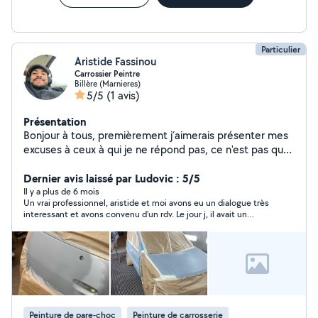
Particulier
Aristide Fassinou
Carrossier Peintre
Billère (Marnieres)
5/5
(1 avis)
Présentation
Bonjour à tous, premièrement j´aimerais présenter mes
excuses à ceux à qui je ne répond pas, ce n'est pas que
je ne veux pas mais je suis limité à 4 réponses de
demandes par mois. Je travaille sur des véhicules
Dernier avis laissé par Ludovic : 5/5
particuliers, utilitaires et poids lourds (Mercedes) Je suis
Il y a plus de 6 mois
Un vrai professionnel, aristide et moi avons eu un dialogue très
avant tout méticuleux, exigeant et passionné dans mon
interessant et avons convenu d’un rdv. Le jour j, il avait un
métier. N'hésitez pas à me contacter pour plus
retard de 10 mnts et m’en a tenu informé, chose très agréable .
d'informations. Cordialement Aristide
Démontage et remontage du pare-chocs impeccable et il m’a
même donné un coup de main pour installer l’attelage.
Impeccable
Peinture de pare-choc
Peinture de carrosserie