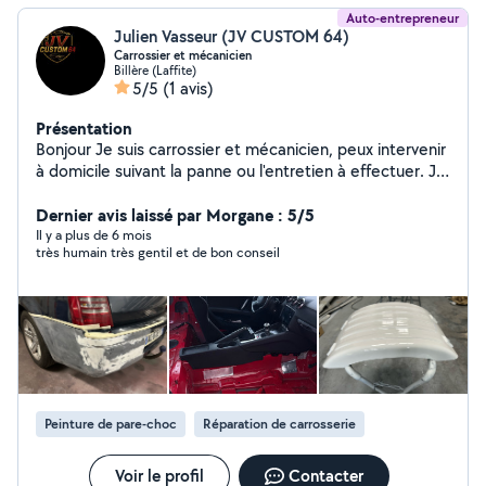
Auto-entrepreneur
Julien Vasseur (JV CUSTOM 64)
Carrossier et mécanicien
Billère (Laffite)
5/5
(1 avis)
Présentation
Bonjour Je suis carrossier et mécanicien, peux intervenir
à domicile suivant la panne ou l'entretien à effectuer. Je
suis de Pau et peux me déplacer pour venir voir le
véhicule gratuitement Spécialisé dans la réparation de la
Dernier avis laissé par Morgane : 5/5
pièce de carrosserie en fibre de verre . Entretien toutes
Il y a plus de 6 mois
très humain très gentil et de bon conseil
marques
Peinture de pare-choc
Réparation de carrosserie
Voir le profil
Contacter