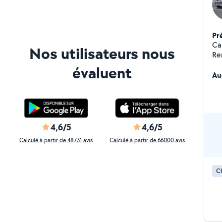
Pr
Ca
Nos utilisateurs nous
Re
feu
évaluent
pei
Au
Ne
4,6/5
4,6/5
Calculé à partir de 48731 avis
Calculé à partir de 66000 avis
C