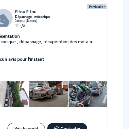
Particulier
Fifou Fifou
Dépannage , mécanique
Jatxou (Jatxou)
-/5
ésentation
canique , dépannage, récupération des métaux.
cun avis pour l'instant
Voir le profil
Contacter