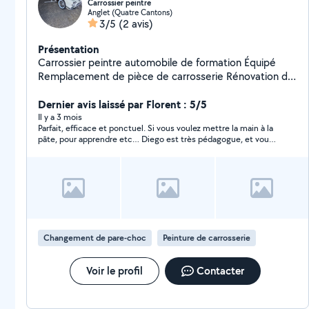
Carrossier peintre
Anglet (Quatre Cantons)
3/5
(2 avis)
Présentation
Carrossier peintre automobile de formation Équipé
Remplacement de pièce de carrosserie Rénovation de
feu Lustrage ou poli-lustragre Peinture rapide Projet
Dernier avis laissé par Florent : 5/5
peinture Disponible sur anglet
Il y a 3 mois
Parfait, efficace et ponctuel. Si vous voulez mettre la main à la
pâte, pour apprendre etc… Diego est très pédagogue, et vous
expliquera comment faire, et donnera des astuces. Au top je
vous le recommande.
Changement de pare-choc
Peinture de carrosserie
Voir le profil
Contacter