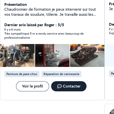
Pr
Présentation
Chaudronnier de formation je peux intervenir sur tout
vos travaux de soudure, tôlerie. Je travaille aussi les
matériaux composites ainsi que l'impression 3D. Je
De
peux intervenir sur auto/moto/déco. N'hésitez pas à
Dernier avis laissé par Roger : 5/5
Il y
me solliciter sur mes réseaux Instagram et Facebook
Il y a 6 mois
Sup
Très sympathique Il m a rendu service avec beaucoup de
R.A.R.E Ingénierie
professionnalisme
Pe
Peinture de pare-choc
Réparation de carrosserie
Voir le profil
Contacter