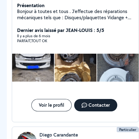
Présentation
Bonjour à toutes et tous . J'effectue des réparations
mécaniques tels que : Disques/plaquettes Vidange +
filtres Changement ampoule Pièces trains roulant et
suspensions Remplacement pièces carrosserie
Dernier avis laissé par JEAN-LOUIS : 5/5
Embrayage Kit courroies accessoires Diagnostic gratuit
Il y a plus de 6 mois
PARFAIT,TOUT OK
Voir le profil
Contacter
Particulier
Diego Carandante