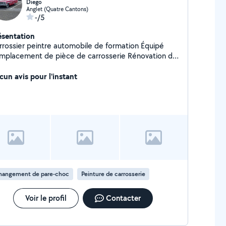
Diego
Anglet (Quatre Cantons)
-/5
ésentation
rrossier peintre automobile de formation Équipé
mplacement de pièce de carrosserie Rénovation de
 Lustrage ou poli-lustragre Peinture rapide Projet
nture Disponible sur anglet » Produit a payer avant
cun avis pour l'instant
 pas venir pour rien
hangement de pare-choc
Peinture de carrosserie
Voir le profil
Contacter