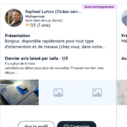
Auto-entrepreneur
Raphael Lurton (Océan service)
Multiservices
Saint-Jean-de-Luz (Acotz)
1/5
(1 avis)
Présentation
Pr
Bonjour, disponible rapidement pour tout type
Mé
d'intervention et de travaux (chez vous, dans votre
jardin sur vos véhicules et votre bateau) Spécialiste en
detailling, polish et pose céramique. Je sais aussi
Dernier avis laissé par Leila : 1/5
Au
travailler le composite N'hésitez pas pour plus de
Il y a plus de 6 mois
satisfaite au début puis plus de nouvelles !!! travail non fait. très
renseignements... Skipper/capitaine de métier
déçus.....
Voir le profil
Contacter