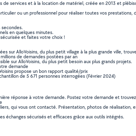
ns de services et à la location de matériel, créée en 2013 et plébi
culier ou un professionnel pour réaliser toutes vos prestations, d
s secondes.
nnels en quelques minutes.
sécurisée et faites votre choix !
sur AlloVoisins, du plus petit village à la plus grande ville, tro
 millions de demandes postées par an
ible sur AlloVoisins, du plus petit besoin aux plus grands projets.
votre demande
oVoisins propose un bon rapport qualité/prix
chantillon de 5 671 personnes interrogées (Février 2024)
remière réponse à votre demande. Postez votre demande et trouve
ie
ers, qui vous ont contacté. Présentation, photos de réalisation, exp
s échanges sécurisés et efficaces grâce aux outils intégrés.