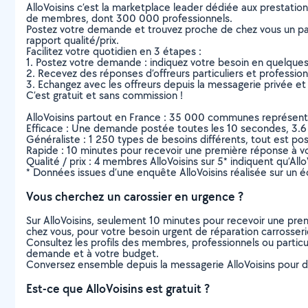
AlloVoisins c’est la marketplace leader dédiée aux prestatio
de membres, dont 300 000 professionnels.
Postez votre demande et trouvez proche de chez vous un parti
rapport qualité/prix.
Facilitez votre quotidien en 3 étapes :
1. Postez votre demande : indiquez votre besoin en quelque
2. Recevez des réponses d’offreurs particuliers et professio
3. Echangez avec les offreurs depuis la messagerie privée et 
C’est gratuit et sans commission !
AlloVoisins partout en France : 35 000 communes représentées 
Efficace : Une demande postée toutes les 10 secondes, 3.6
Généraliste : 1 250 types de besoins différents, tout est poss
Rapide : 10 minutes pour recevoir une première réponse à 
Qualité / prix : 4 membres AlloVoisins sur 5* indiquent qu’All
* Données issues d’une enquête AlloVoisins réalisée sur un é
Vous cherchez un carossier en urgence ?
Sur AlloVoisins, seulement 10 minutes pour recevoir une p
chez vous, pour votre besoin urgent de réparation carrosser
Consultez les profils des membres, professionnels ou particuli
demande et à votre budget.
Conversez ensemble depuis la messagerie AlloVoisins pour de
Est-ce que AlloVoisins est gratuit ?