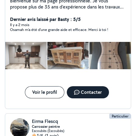
Bienvenue sur ma page professionnelle. Je vous
propose plus de 35 ans d'expérience dans les travaux
de décoration et de finitions intérieures. Je me
distingue par la précision et le sérieux dans l'exécution
Dernier avis laissé par Basty : 5/5
de tous types de travaux, notamment : Rénovation de
Il y a 2 mois
Osamah m'a été d'une grande aide et efficace. Merci à toi !
maisons Installation de cuisines Travaux de maintenance
Menuiserie de tous types Si vous cherchez la qualité
avec l'expérience à un prix raisonnable, je suis le bon
choix pour vous. Votre satisfaction est ma priorité.
Voir le profil
Contacter
Particulier
Eirma Flescq
Carrossier peintre
Escoubès (Escoubès)
1/5
(1 avis)