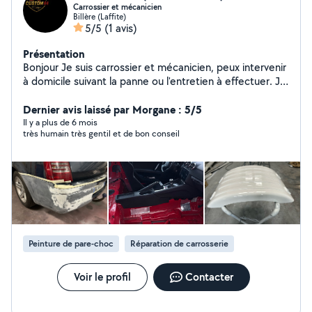
Carrossier et mécanicien
Billère (Laffite)
5/5
(1 avis)
Présentation
Bonjour Je suis carrossier et mécanicien, peux intervenir
à domicile suivant la panne ou l'entretien à effectuer. Je
suis de Pau et peux me déplacer pour venir voir le
véhicule gratuitement Spécialisé dans la réparation de la
Dernier avis laissé par Morgane : 5/5
pièce de carrosserie en fibre de verre . Entretien toutes
Il y a plus de 6 mois
très humain très gentil et de bon conseil
marques
Peinture de pare-choc
Réparation de carrosserie
Voir le profil
Contacter