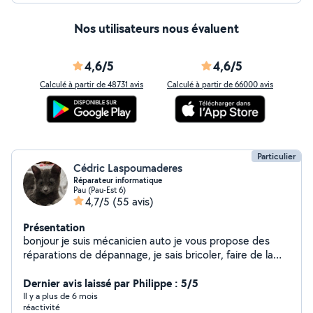
Nos utilisateurs nous évaluent
4,6/5
4,6/5
Calculé à partir de 48731 avis
Calculé à partir de 66000 avis
Particulier
Cédric Laspoumaderes
Réparateur informatique
Pau (Pau-Est 6)
4,7/5
(55 avis)
Présentation
bonjour je suis mécanicien auto je vous propose des
réparations de dépannage, je sais bricoler, faire de la
manutention... je peux vous rendre service. Je suis
dépanneur informatique. J'ai obtenu mon diplôme.
Dernier avis laissé par Philippe : 5/5
Il y a plus de 6 mois
réactivité