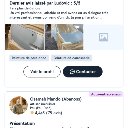
demandes par mois. Je travaille sur des véhicules
Dernier avis laissé par Ludovic : 5/5
particuliers, utilitaires et poids lourds (Mercedes) Je suis
Il y a plus de 6 mois
Un vrai professionnel, aristide et moi avons eu un dialogue très
avant tout méticuleux, exigeant et passionné dans mon
interessant et avons convenu d’un rdv. Le jour j, il avait un
métier. N'hésitez pas à me contacter pour plus
retard de 10 mnts et m’en a tenu informé, chose très agréable .
d'informations. Cordialement Aristide
Démontage et remontage du pare-chocs impeccable et il m’a
même donné un coup de main pour installer l’attelage.
Impeccable
Peinture de pare-choc
Peinture de carrosserie
Voir le profil
Contacter
Auto-entrepreneur
Osamah Mando (Abanoss)
Artisan menuisier
Pau (Pau-Est 6)
4,4/5
(75 avis)
Présentation