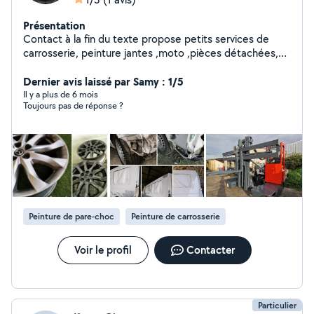
Présentation
Contact à la fin du texte propose petits services de
carrosserie, peinture jantes ,moto ,pièces détachées,
rénovation feux, lustrages petites rayures. 4réponses
autorisées seulement, désolé d'avance pour ceux à qui
Dernier avis laissé par Samy : 1/5
je n'ai pas encore répondu , si besoin d'infos zéro six
Il y a plus de 6 mois
Toujours pas de réponse ?
,vingt cinq puis soixante trois ,96 55 Pages facebook : A
vos Jantes , plusieurs photos disponibles Cordialement
Peinture de pare-choc
Peinture de carrosserie
Voir le profil
Contacter
Particulier