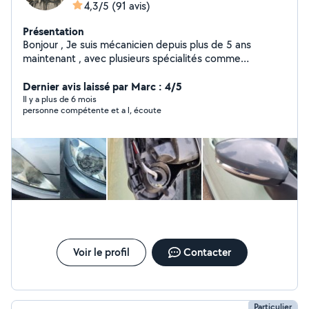
4,3/5
(91 avis)
Présentation
Bonjour , Je suis mécanicien depuis plus de 5 ans
maintenant , avec plusieurs spécialités comme
l'électronique ou alors la compétition automobile. Je fait
du simplement remplacement de pièces à la recherche
Dernier avis laissé par Marc : 4/5
de pannes. Je possède tout les outils qu'il faut pour
Il y a plus de 6 mois
personne compétente et a l, écoute
effectuer un diagnostic précis.
Voir le profil
Contacter
Particulier