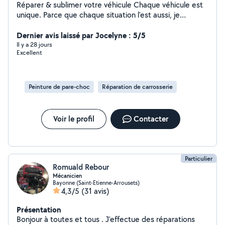
Réparer & sublimer votre véhicule Chaque véhicule est
unique. Parce que chaque situation l'est aussi, je
propose des conseils personnalisés et des réparations
adaptées à vos besoins, avec le souci du détail et un
Dernier avis laissé par Jocelyne : 5/5
travail de qualité
Il y a 28 jours
Excellent
Peinture de pare-choc
Réparation de carrosserie
Voir le profil
Contacter
Particulier
Romuald Rebour
Mécanicien
Bayonne (Saint-Etienne-Arrousets)
4,3/5
(31 avis)
Présentation
Bonjour à toutes et tous . J'effectue des réparations