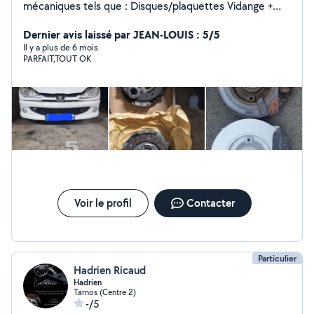
mécaniques tels que : Disques/plaquettes Vidange +
filtres Changement ampoule Pièces trains roulant et
suspensions Remplacement pièces carrosserie
Dernier avis laissé par JEAN-LOUIS : 5/5
Embrayage Kit courroies accessoires Diagnostic gratuit
Il y a plus de 6 mois
PARFAIT,TOUT OK
Voir le profil
Contacter
Particulier
Hadrien Ricaud
Hadrien
Tarnos (Centre 2)
-/5