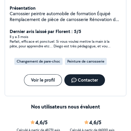
Présentation
Carrossier peintre automobile de formation Équipé
Remplacement de pièce de carrosserie Rénovation de
feu Lustrage ou poli-lustragre Peinture rapide Projet
Dernier avis laissé par Florent : 5/5
peinture Disponible sur anglet
Il y a 3 mois
Parfait, efficace et ponctuel. Si vous voulez mettre la main à la
pâte, pour apprendre etc… Diego est très pédagogue, et vous
expliquera comment faire, et donnera des astuces. Au top je
vous le recommande.
Changement de pare-choc
Peinture de carrosserie
Voir le profil
Contacter
Nos utilisateurs nous évaluent
4,6/5
4,6/5
Calculé à partir de 48731 avis
Calculé à partir de 66000 avis