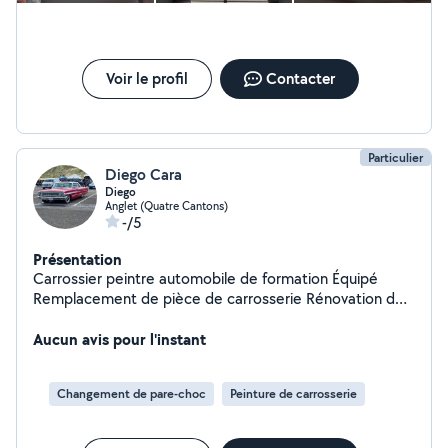
Voir le profil
Contacter
Particulier
Diego Cara
Diego
Anglet (Quatre Cantons)
-/5
Présentation
Carrossier peintre automobile de formation Équipé
Remplacement de pièce de carrosserie Rénovation de
feu Lustrage ou poli-lustragre Peinture rapide Projet
peinture Disponible sur anglet » Produit a payer avant
Aucun avis pour l'instant
Ne pas venir pour rien
Changement de pare-choc
Peinture de carrosserie