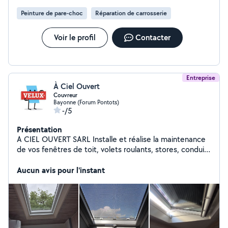
Peinture de pare-choc
Réparation de carrosserie
Voir le profil
Contacter
Entreprise
À Ciel Ouvert
Couvreur
Bayonne (Forum Pontots)
-/5
Présentation
A CIEL OUVERT SARL Installe et réalise la maintenance
de vos fenêtres de toit, volets roulants, stores, conduits
de lumière naturelle, verrières, fenêtres pour toits plats
de la marque VELUX.
Aucun avis pour l'instant