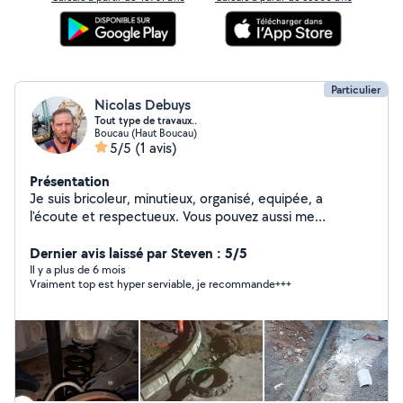
Particulier
Nicolas Debuys
Tout type de travaux..
Boucau (Haut Boucau)
5/5
(1 avis)
Présentation
Je suis bricoleur, minutieux, organisé, equipée, a
l'écoute et respectueux. Vous pouvez aussi me
contacter sur Messenger. Zéro sept@66@31@08@04
PS: JE NE FAIT PLUS DE MÉCANIQUE OU
Dernier avis laissé par Steven : 5/5
CARROSSERIE. TROP DE CONTRAINTES. MERCI
Il y a plus de 6 mois
Vraiment top est hyper serviable, je recommande+++