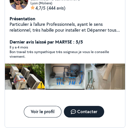
Lyon (Moliere)
4,7/5
(444 avis)
Présentation
Particulier à l'allure Professionnels, ayant le sens
relationnel, très habille pour installer et Dépanner tous
ce qui est électrique, Climatisation et Pompe à Chaleur:
Electroménager, Portail, Volet, Store, Tableau
Dernier avis laissé par MARYSE : 5/5
électrique, interphone Bac Pro, CAP, avec 20 ans
Il y a 4 mois
Bon travail très sympathique très soigneux je vous le conseille
d'expérience.
vivement.
Voir le profil
Contacter