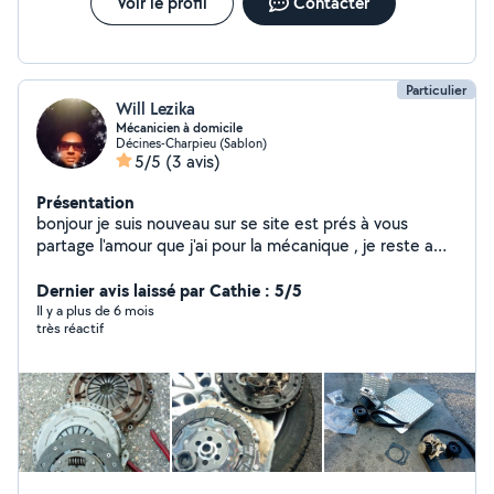
Voir le profil
Contacter
Particulier
Will Lezika
Mécanicien à domicile
Décines-Charpieu (Sablon)
5/5
(3 avis)
Présentation
bonjour je suis nouveau sur se site est prés à vous
partage l'amour que j'ai pour la mécanique , je reste a
votre entier disposition pour plus d'informations sur les
prestations cordialement
Dernier avis laissé par Cathie : 5/5
Il y a plus de 6 mois
très réactif