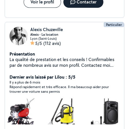
matériel est loué en échange d'une caution pour
Voir le profil
Contacter
garantir une bonne location. Je suis curieux, habile de
mes mains et sympathique. Je me ferai une joie de vous
aider.
Particulier
Alexis Chuzeville
Alexis - La location
Lyon (Saint-Louis)
5/5
(112 avis)
Présentation
La qualité de prestation et les conseils ! Confirmables
par de nombreux avis sur mon profil. Contactez moi
pour avancer dans votre projet.
Dernier avis laissé par Lilou : 5/5
Il y a plus de 6 mois
Répond rapidement et très efficace. Il ma beaucoup aider pour
trouver une voiture sans permis