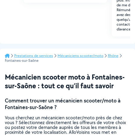
plus. Inter
de me dépla
Rémunérati
avez des 
quelqu'un d
contacter 
d'avance po
Prestations de services
Mécaniciens scooter/moto
Rhône
Fontaines-sur-Saône
Mécanicien scooter moto à Fontaines-
sur-Saône : tout ce qu’il faut savoir
Comment trouver un mécanicien scooter/moto à
Fontaines-sur-Saône ?
Vous cherchez un mécanicien scooter/moto près de chez
vous ? Sélectionnez directement les offreurs de votre choix
ou postez votre demande auprès de tous les membres à
proximité de votre localisation. AlloVoisins vous met en