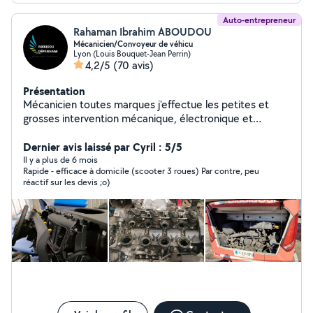
Auto-entrepreneur
Rahaman Ibrahim ABOUDOU
Mécanicien/Convoyeur de véhicu
Lyon (Louis Bouquet-Jean Perrin)
4,2/5
(70 avis)
Présentation
Mécanicien toutes marques j'effectue les petites et
grosses intervention mécanique, électronique et
éclectrique, sur grosse et petite cylindré. puis en
parallèles mais compétences font de moi un très bon
Dernier avis laissé par Cyril : 5/5
bricoleur dans divers domaine technique.
Il y a plus de 6 mois
Rapide - efficace à domicile (scooter 3 roues) Par contre, peu
réactif sur les devis ;o)