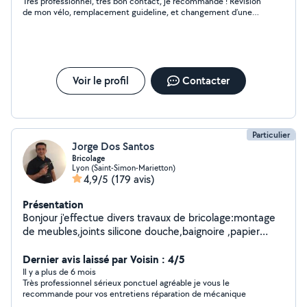
Très professionnel, très bon contact, je recommande ! Révision
marche. En plus de la réparation classique, je propose
de mon vélo, remplacement guideline, et changement d’une
également des sessions de réparation pédagogique.
manette de vitesse cassée, rachetée d’occasion sur les
Mon objectif ? Vous accompagner tout en vous
conseils de Thomas.
apprenant les bases de la mécanique vélo , pour que
vous puissiez comprendre et entretenir vous-même
votre vélo au quotidien (changement de chambre à air,
Voir le profil
Contacter
réglage de frein...).
Particulier
Jorge Dos Santos
Bricolage
Lyon (Saint-Simon-Marietton)
4,9/5
(179 avis)
Présentation
Bonjour j'effectue divers travaux de bricolage:montage
de meubles,joints silicone douche,baignoire ,papier
peint à raccord ,accessoires intérieur : tringles à
rideaux,luminaires,étagères,cadres..
Dernier avis laissé par Voisin : 4/5
Il y a plus de 6 mois
Très professionnel sérieux ponctuel agréable je vous le
recommande pour vos entretiens réparation de mécanique