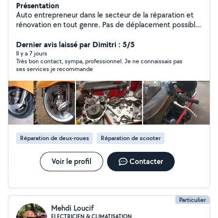
Présentation
Auto entrepreneur dans le secteur de la réparation et
rénovation en tout genre. Pas de déplacement possible
( sauf si votre domicile se trouve à moins de 4
kilomètres ), l'entreprise est un centre de réparation.
Dernier avis laissé par Dimitri : 5/5
Réparation et Révision de matériels thermiques et
Il y a 7 jours
Très bon contact, sympa, professionnel. Je ne connaissais pas
électriques pour le jardin Préparation esthétique de
ses services je recommande
véhicules et motos Rénovation de matériels anciens et
de collections Diagnostic et Réparation d'équipements
du foyer Réparation et Révision d'outils électriques
Univers Informatique Conception et Création de
configurations sur mesure Réparation et Entretien
d'ordinateurs Optimisation et Overclocking Univers
Cycle Conception et Conversion de vélos électriques
Réparation de deux-roues
Réparation de scooter
Entretien et Révision tout cycle
Voir le profil
Contacter
Particulier
Mehdi Loucif
ELECTRICIEN & CLIMATISATION,