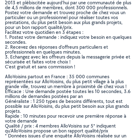
2013 et plébiscitée aujourd’hui par une communauté de plus
de 4,5 millions de membres, dont 300 000 professionnels.
Postez votre demande et trouvez proche de chez vous un
particulier ou un professionnel pour réaliser toutes vos
prestations, du plus petit besoin aux plus grands projets,
pour un bon rapport qualité/prix.
Facilitez votre quotidien en 3 étapes :
1. Postez votre demande : indiquez votre besoin en quelques
secondes.
2. Recevez des réponses d’offreurs particuliers et
professionnels en quelques minutes.
3. Echangez avec les offreurs depuis la messagerie privée et
sécurisée et faites votre choix !
C’est gratuit et sans commission !
AlloVoisins partout en France : 35 000 communes
représentées sur AlloVoisins, du plus petit village à la plus
grande ville, trouvez un membre à proximité de chez vous !
Efficace : Une demande postée toutes les 10 secondes, 3.6
millions de demandes postées par an
Généraliste : 1 250 types de besoins différents, tout est
possible sur AlloVoisins, du plus petit besoin aux plus grands
projets.
Rapide : 10 minutes pour recevoir une première réponse à
votre demande
Qualité / prix : 4 membres AlloVoisins sur 5* indiquent
qu’AlloVoisins propose un bon rapport qualité/prix
* Données issues d’une enquête AlloVoisins réalisée sur un