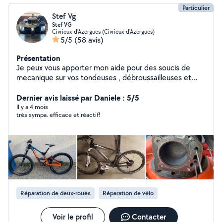
Particulier
Stef Vg
Stef VG
Civrieux-d'Azergues (Civrieux-d'Azergues)
5/5
(58 avis)
Présentation
Je peux vous apporter mon aide pour des soucis de
mecanique sur vos tondeuses , débroussailleuses et
autres machines, je peux aussi vous aider a réparer vos
vélos ou vous aider si vous voulez en monter un
Dernier avis laissé par Daniele : 5/5
personnalisé . je peux aussi vous aider en imprimant en
Il y a 4 mois
très sympa. efficace et réactif!
3d une pièce que vous ne trouvez pas . dans tous les
cas je vous aiderai avec plaisir
Réparation de deux-roues
Réparation de vélo
Voir le profil
Contacter