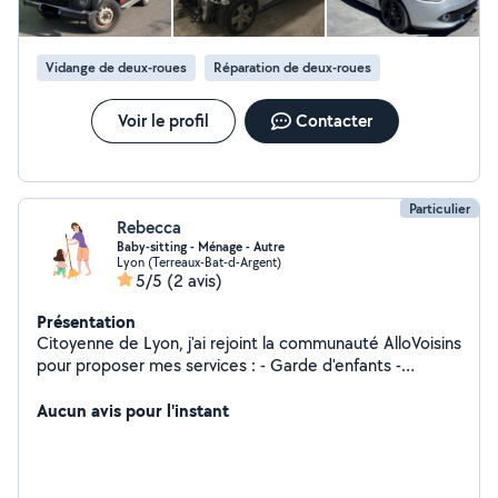
Vidange de deux-roues
Réparation de deux-roues
Voir le profil
Contacter
Particulier
Rebecca
Baby-sitting - Ménage - Autre
Lyon (Terreaux-Bat-d-Argent)
5/5
(2 avis)
Présentation
Citoyenne de Lyon, j'ai rejoint la communauté AlloVoisins
pour proposer mes services : - Garde d'enfants -
Ménage - Repassage - Aide à la personne - Aide à la
rédaction de documents
Aucun avis pour l'instant