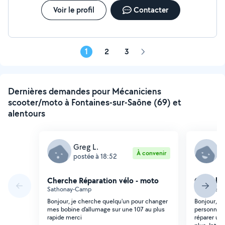
Voir le profil
Contacter
1
2
3
Page
suivante
Dernières demandes pour Mécaniciens
scooter/moto à Fontaines-sur-Saône (69) et
alentours
Greg L.
S
À convenir
postée à 18:52
p
Cherche Réparation vélo - moto
Cherche 
Sathonay-Camp
Fontaines-
Bonjour, je cherche quelqu'un pour changer
Bonjour, Je
mes bobine d'allumage sur une 107 au plus
personne 
rapide merci
réparer un