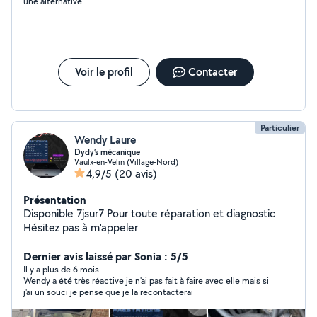
une alternative.
Voir le profil
Contacter
Particulier
Wendy Laure
Dydy’s mécanique
Vaulx-en-Velin (Village-Nord)
4,9/5
(20 avis)
Présentation
Disponible 7jsur7 Pour toute réparation et diagnostic
Hésitez pas à m'appeler
Dernier avis laissé par Sonia : 5/5
Il y a plus de 6 mois
Wendy a été très réactive je n'ai pas fait à faire avec elle mais si
j'ai un souci je pense que je la recontacterai