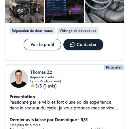
Réparation de deux-roues
Vidange de deux-roues
Voir le profil
Contacter
Particulier
Thomas Zz
Réparateur vélo
Lyon (Moulin-a-Vent)
5/5
(1 avis)
Présentation
Passionné par le vélo et fort d'une solide expérience
dans le secteur du cycle, je vous propose mes services
de réparation de vélos. Que ce soit pour une réparation
rapide, un diagnostic, une révision complète, je saurai
Dernier avis laissé par Dominique : 5/5
vous aider à remettre votre vélo en parfait état de
Il y a plus de 6 mois