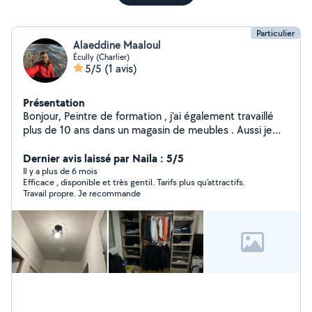
Particulier
Alaeddine Maaloul
Écully (Charlier)
5/5
(1 avis)
Présentation
Bonjour, Peintre de formation , j'ai également travaillé
plus de 10 ans dans un magasin de meubles . Aussi je
serais capable de monter vos meubles , de repeindre
votre appartement ou faire des retouches . Mais je
Dernier avis laissé par Naila : 5/5
saurais aussi effectuer tous les petits travaux du
Il y a plus de 6 mois
Efficace , disponible et très gentil. Tarifs plus qu’attractifs.
quotidien (tringles, réparations d'objets, pose de
Travail propre. Je recommande
cadres, luminaires et lustres, etc. N'hésitez pas à me
contacter les devis sont gratuits et mes tarifs
imbattables, et mon travail irréprochable, comparez !!