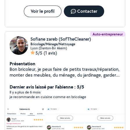
Voir le profil
Contacter
Auto-entrepreneur
Sofiane zareb (SofTheCleaner)
Bricolage/Ménage/Nettoyage
Lyon (Danton-Bir Akeim)
5/5
(1 avis)
Présentation
Bon bricoleur, je peux faire de petits travaux/réparation,
monter des meubles, du ménage, du jardinage, garder
vos animaux, aider au déménagement, même cuisiner
pour vous un plat maghrébin ... Je nettoie les tapis,
Dernier avis laissé par Fabienne : 5/5
moquette, canapés, vitres, etc... Auto-
Il y a plus de 6 mois
je recommande en cuisine comme en bricolage
entrepreneur/Kbis Je suis sérieux et digne de confiance.
Compte partagé avec FABIENNE