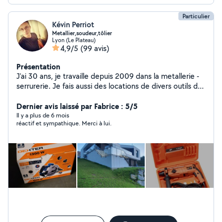
Particulier
Kévin Perriot
Metallier,soudeur,tôlier
Lyon (Le Plateau)
4,9/5
(99 avis)
Présentation
J'ai 30 ans, je travaille depuis 2009 dans la metallerie -
serrurerie. Je fais aussi des locations de divers outils de
nettoyage et de bricolage. Pour toutes demandes,
n'hesitez pas à me contacter. Mon numéro est affiché
Dernier avis laissé par Fabrice : 5/5
sur le profils ou me tansmettre directement votre
Il y a plus de 6 mois
réactif et sympathique. Merci à lui.
contact pour simplifier les échanges Je réalise des
ouvrages métallique type: _ menuiserie métallique de
gamiste (jansen) : portes,châssis fixe - portail - verrière -
garde corps - tôleries diverses - depanage - ou tout
autre projet sur demande Je mets également en
location tout le matériel nécessaire à la réalisation de
travaux chez soi : - disqueuse - karcher k4 full control
130barres - nettoyeur vapeur karcher - shampouineuse
bissel professionnel - scie circulaire - telemetre laser - ...
La location s'effectue sur un tarif à la journée. Le