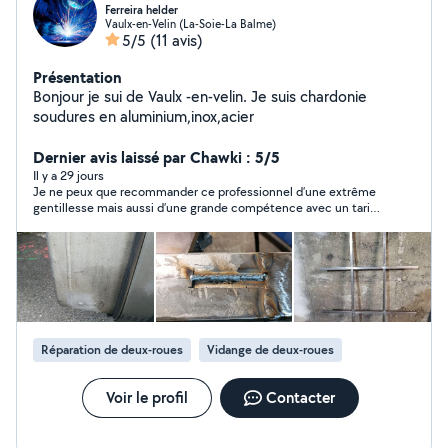
Ferreira helder
Vaulx-en-Velin (La-Soie-La Balme)
5/5
(11 avis)
Présentation
Bonjour je sui de Vaulx -en-velin. Je suis chardonie
soudures en aluminium,inox,acier
Dernier avis laissé par Chawki : 5/5
Il y a 29 jours
Je ne peux que recommander ce professionnel d’une extrême
gentillesse mais aussi d’une grande compétence avec un tarif
défiant toute concurrence. Il a traité un trou causé par la
corrosion perforante sur un véhicule et le travail était excellent.
Je recommande
Réparation de deux-roues
Vidange de deux-roues
Voir le profil
Contacter