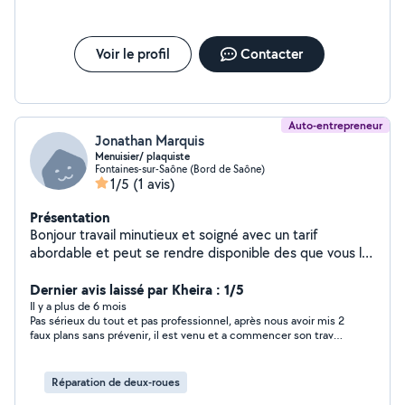
Voir le profil
Contacter
Auto-entrepreneur
Jonathan Marquis
Menuisier/ plaquiste
Fontaines-sur-Saône (Bord de Saône)
1/5
(1 avis)
Présentation
Bonjour travail minutieux et soigné avec un tarif
abordable et peut se rendre disponible des que vous le
souhaitez. Je fais ce métier depuis 20ans avec passion
(menuiserie extérieure, cuisine, Salle de bain
Dernier avis laissé par Kheira : 1/5
parquet,placo , isolation,joint de placo, carrelage,
Il y a plus de 6 mois
Pas sérieux du tout et pas professionnel, après nous avoir mis 2
faience, mécanique et tout cela est fait dans les règles
faux plans sans prévenir, il est venu et a commencer son travail
de l'art
mais ne l’a pas fini. Il devait revenir quelque jours plus tard pour
terminer, il n’est jamais revenu et ne répond plus à nos appels
malgré que nous l’avons payer intégralement.
Réparation de deux-roues