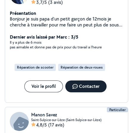
3,7/5
(3 avis)
Présentation
Bonjour je suis papa d'un petit garçon de 12mois je
cherche à travailler pour me faire un peut plus de sous
les week-ends J'entretiens des piscines creuses jacuzzi
spa je fait même les jardins vitrage intérieur extérieur
Dernier avis laissé par Marc : 3/5
nettoyage voiture canapé matelas avec shampouineuse
Il y a plus de 6 mois
pas aimable et donne pas de prix pour du travail a l'heure
Réparation de scooter
Réparation de deux-roues
Voir le profil
Contacter
Particulier
Manon Savez
Saint-Sulpice-sur-Lèze (Saint-Sulpice-sur-Lèze)
4,8/5
(17 avis)