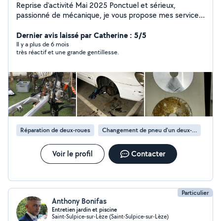
Reprise d'activité Mai 2025 Ponctuel et sérieux,
passionné de mécanique, je vous propose mes services
pour l'entretien, la réparation et le nettoyage de vos
deux-roues. Je réalise également le nettoyage intérieur
Dernier avis laissé par Catherine : 5/5
et extérieur de voitures, le montage de meubles, ainsi
Il y a plus de 6 mois
très réactif et une grande gentillesse.
que le nettoyage par ultrasons de pièces mécaniques,
bijoux, etc. N'hésitez pas à me contacter !
Réparation de deux-roues
Changement de pneu d'un deux-roues
Voir le profil
Contacter
Particulier
Anthony Bonifas
Entretien jardin et piscine
Saint-Sulpice-sur-Lèze (Saint-Sulpice-sur-Lèze)