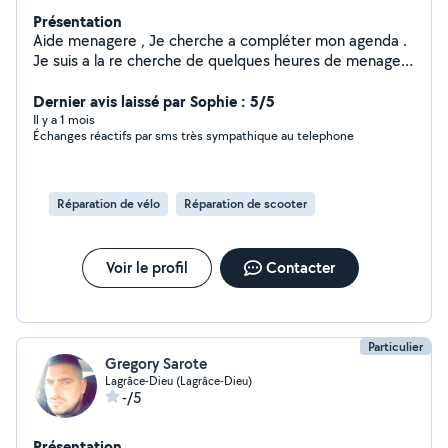
Présentation
Aide menagere , Je cherche a compléter mon agenda .
Je suis a la re cherche de quelques heures de menage (
2h ou 3h voir plus ) cela ne me fait pas peur . Également
pour garder des enfants si vous avez besoins N'hésitez
Dernier avis laissé par Sophie : 5/5
pas à venir vers moi .
Il y a 1 mois
Échanges réactifs par sms très sympathique au telephone
Réparation de vélo
Réparation de scooter
Voir le profil
Contacter
Particulier
Gregory Sarote
Lagrâce-Dieu (Lagrâce-Dieu)
-/5
Présentation