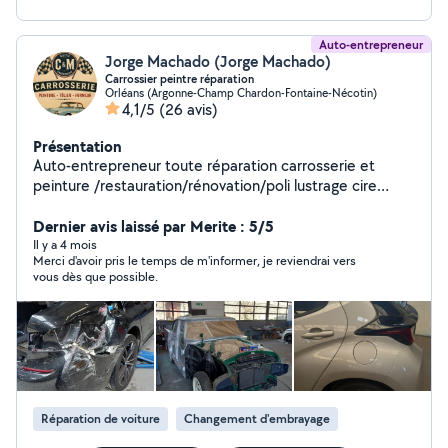
Auto-entrepreneur
Jorge Machado (Jorge Machado)
Carrossier peintre réparation
Orléans (Argonne-Champ Chardon-Fontaine-Nécotin)
4,1/5
(26 avis)
Présentation
Auto-entrepreneur toute réparation carrosserie et
peinture /restauration/rénovation/poli lustrage cire
céramique avec 32 ans d'expérience diplômé 5 ans
compagnon de france tôlier Formeur toute re dressage
Dernier avis laissé par Merite : 5/5
découpage restructuration éléments rouillé plantage
Il y a 4 mois
Merci d'avoir pris le temps de m'informer, je reviendrai vers
toute carrosserie toute soudure alu/metal/metal
vous dès que possible.
dapport/inox/réparation toute sellerie ainsi ciel de toit .
Spécialiste dans la voiture de collection.
Réparation de voiture
Changement d'embrayage