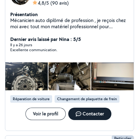
4,8/5
(90 avis)
Présentation
Mécanicien auto diplômé de profession , je reçois chez
moi avec tout mon matériel professionnel pour
m'occuper de votre véhicule, je peux éventuellement
me déplacer. Dispo pour recherche de panne ,
Dernier avis laissé par Nina : 5/5
diagnostic, lectures des défauts, remise en état et
Il y a 26 jours
Excellente communication.
conseils professionnels . J'ai également des notions en
accessoires (caméra embarqué h24, attelage, radar de
stationnement, accoudoir. Ect..) Dispo les soirs en
semaine et les week-ends!
Réparation de voiture
Changement de plaquette de frein
Voir le profil
Contacter
Particulier