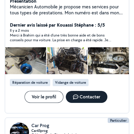
Présentation
Mécanicien Automobile je propose mes services pour
tous types de prestations. Mon numéro est dans mon
profil n'hésitez pas à m'appeler directement Polis et
Dernier avis laissé par Kouassi Stéphane : 5/5
courtois travail sérieux et propre. En pause
Il y a 2 mois
Merci à Brahim qui a été d’une très bonne aide et de bons
conseils pour ma voiture. La prise en charge a été rapide. Je
vous le recommande.
Réparation de voiture
Vidange de voiture
Voir le profil
Contacter
Particulier
Car Prog
Car45prog