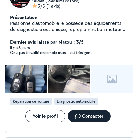
Orléans (Ecale-Rives de Loire)
3/5
(1 avis)
Présentation
Passionné d'automobile je possède des équipements
de diagnostic électronique, reprogrammation moteur
(optimisation performance et consommation) et
duplication de clés dont je pourrais vous en faire profiter
Dernier avis laissé par Natou : 3/5
afin de vous aider
Il y a 8 jours
On a pas travaillé ensemble mais il est très gentil
Réparation de voiture
Diagnostic automobile
Voir le profil
Contacter