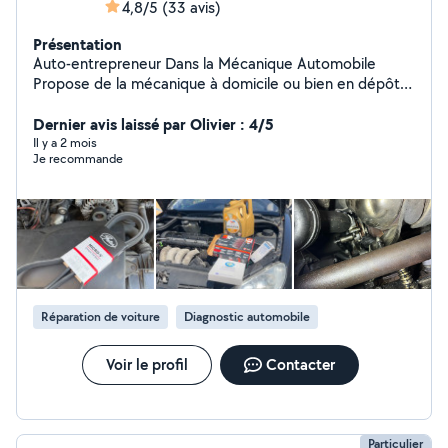
4,8/5
(33 avis)
Présentation
Auto-entrepreneur Dans la Mécanique Automobile
Propose de la mécanique à domicile ou bien en dépôt à
mon domicile les Week-ends ! Services: Entretien,
Freinage, Amortisseurs, Train AV/AR , Diagnostic Valise
Dernier avis laissé par Olivier : 4/5
et Diagnostic visuel, Devis gratuit !
Il y a 2 mois
Je recommande
Réparation de voiture
Diagnostic automobile
Voir le profil
Contacter
Particulier