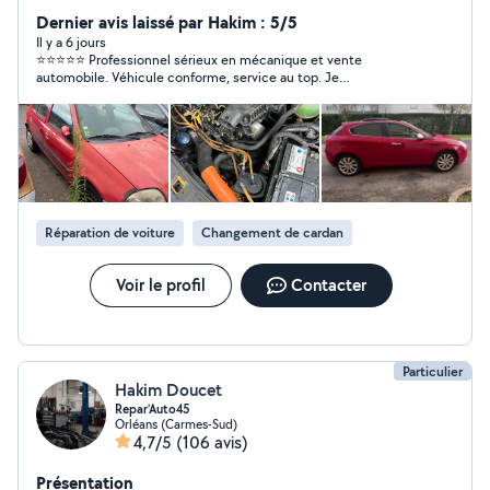
N'hésitez pas a me contacter pour toutes demandes
Dernier avis laissé par Hakim : 5/5
Bien cordialement
Il y a 6 jours
⭐⭐⭐⭐⭐ Professionnel sérieux en mécanique et vente
automobile. Véhicule conforme, service au top. Je
recommande sans hésiter !
Réparation de voiture
Changement de cardan
Voir le profil
Contacter
Particulier
Hakim Doucet
Repar’Auto45
Orléans (Carmes-Sud)
4,7/5
(106 avis)
Présentation