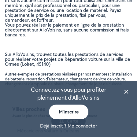
et sans aucune commission pour tout utilisateur cherchant un
membre, qu’il soit professionnel ou particulier, pour une
prestation de service ou une location de matériel. Payez
uniquement le prix de la prestation, fixé par vous,
demandeur, et l’offreur.
Vous pouvez réaliser le paiement en ligne de la prestation
directement sur AlloVoisins, sans aucune commission ni frais
bancaires.
Sur AlloVoisins, trouvez toutes les prestations de services
pour réaliser votre projet de Réparation voiture sur la ville de
Ormes (Loiret, 45140)
Autres exemples de prestations réalisées par nos membres : installation
de batterie, réparation d'alternateur, changement de vitre de voiture,
changement d'ampoule de phare, changement de joint de culasse, ..
Connectez-vous pour profiter
pleinement d'AlloVoisins
Villes proches
M'inscrire
Ayant le plus de résultats, dans le même département
Carte
Déjà inscrit ? Me connecter
Mécaniciens voiture à Orléans