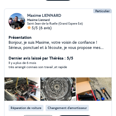
Particulier
Maxime LIENNARD
Maxime Liennard
Saint-Jean-de-la-Ruelle (Grand Espere Est)
5/5
(6 avis)
Présentation
Bonjour, je suis Maxime, votre voisin de confiance !
Sérieux, ponctuel et à l'écoute, je vous propose mes
services en : bricolage, déménagement et mécanique
automobile. Avec plusieurs années d'expérience / une
Dernier avis laissé par Thérésa : 5/5
vraie passion pour ce domaine qui est la mécanique en
Il y a plus de 6 mois
très arrangé connais son travail ,et rapide
particulier, je m'engage à réaliser un travail rapide,
soigné et au meilleur prix. Disponible dans votre
secteur, même en urgence. Contactez-moi dès
maintenant, je réponds rapidement ! »
Réparation de voiture
Changement d'amortisseur