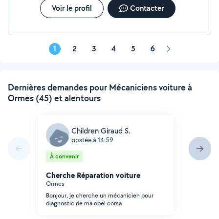
Voir le profil
Contacter
1
2
3
4
5
6
Page
suivante
Dernières demandes pour Mécaniciens voiture à
Ormes (45) et alentours
Children Giraud S.
postée à 14:59
À convenir
Cherche Réparation voiture
Ormes
Bonjour, je cherche un mécanicien pour
diagnostic de ma opel corsa