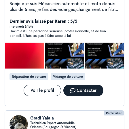
Bonjour je suis Mécanicien automobile et moto depuis
plus de 5 ans, je fais des vidanges,changement de filtres
etc .. Je m'occupe également de tout ce qui est
freinages, amortisseur, pot d'échappement ,
Dernier avis laissé par Karen : 5/5
embrayage, passage diagnostic à la valise , courroie
mercredi à 13h
Hakim est une personne sérieuse, professionnelle, et de bon
d'accessoires, ainsi que reprogramation de clé . Je fait
conseil. N’hésitez pas à faire appel à lui
toute sorte de bricolage également . N'hésitez pas à
me contacter pour plus d'informations. Voici mon snap si
vous ne parvenez pas à me joindre sur cette application
Reparauto45
Réparation de voiture
Vidange de voiture
Voir le profil
Contacter
Particulier
Gradi Yalala
Technicien Expert Automobile
Orléans (Bourgogne-St Vincent)