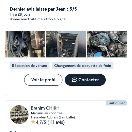
V.L)
Dernier avis laissé par Jean : 5/5
Il y a 28 jours
Bonne réactivité mais trop éloigné......
Réparation de voiture
Changement de plaquette de frein
Voir le profil
Contacter
Particulier
Brahim CHIKH
Mécanicien confirmé
Fleury-les-Aubrais (Lamballe)
4,7/5
(111 avis)