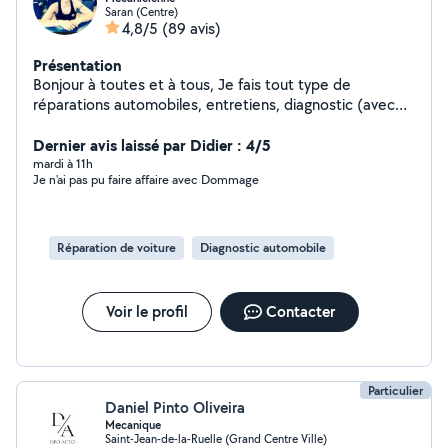
Saran (Centre)
4,8/5
(89 avis)
Présentation
Bonjour à toutes et à tous, Je fais tout type de
réparations automobiles, entretiens, diagnostic (avec
une valise professionnelle). Je gère aussi les pannes
électroniques. Je suis soigneuse et méticuleuse !
Dernier avis laissé par Didier : 4/5
rénovation optique de phare. Je peux aussi effectuer
mardi à 11h
Je n'ai pas pu faire affaire avec Dommage
des petits travaux d'embellissement de carrosserie
(réparations de bosses, polissage, lustrage) Mes tarifs
sont très attractifs et raisonnables. Si vous souhaitez
quelqu'un d'honnête, exigeante et sérieuse, alors faites
Réparation de voiture
Diagnostic automobile
appel à moi ;-) Emmanuelle
Voir le profil
Contacter
Particulier
Daniel Pinto Oliveira
Mecanique
Saint-Jean-de-la-Ruelle (Grand Centre Ville)