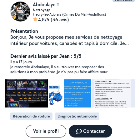
Abdoulaye T
Nettoyage
Fleury-les-Aubrais (Ormes Du Mail-Andrillons)
4,8/5
(36 avis)
Présentation
Bonjour, Je vous propose mes services de nettoyage
intérieur pour voitures, canapés et tapis à domicile. Je
me déplace dans un rayon de 10 à 15 km autour
d'Orléans. Vos phares sont ternes, jaunies ou apaques?
Dernier avis laissé par Jean : 5/5
Je vous les rénove afin d'avoir une meilleure visibilité, de
Il y a 17 jours
je remercie Abdoulaye, il a su trouver me proposer des
passer votre contrôle technique. Je mets à votre
solutions à mon problème ,je n'ai pas pu faire affaire pour
disposition mes services de diagnostic automobile pour
l'instant n'ayant pas les moyens je reviendrai vers lui ,à ce
tous types de véhicules. Analyse et détection de
moment-là.
l'origine d'un voyant allumé. Effacement des voyants en
cas de défauts. Pour plus de renseignements vous
pouvez me contacter sur mon numéro qui est sur ma
carte de visite. Je suis disponible plus les week-end et la
semaine c'est en fonction de mon planning. Je mets en
Réparation de voiture
Diagnostic automobile
location mes 2 shampouineuses. Je vous remercie.
Voir le profil
Contacter