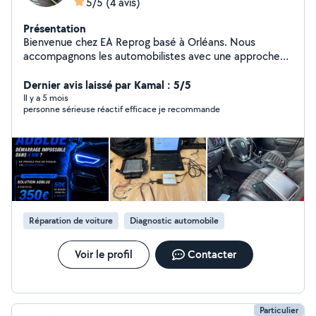
5/5
(4 avis)
Présentation
Bienvenue chez EA Reprog basé à Orléans. Nous
accompagnons les automobilistes avec une approche
sérieuse et rigoureuse, axée sur le diagnostic
électronique, l'optimisation du fonctionnement moteur
Dernier avis laissé par Kamal : 5/5
et la fiabilité à long terme. Chaque intervention est
Il y a 5 mois
personne sérieuse réactif efficace je recommande
précédée d'une analyse complète du véhicule afin de
proposer des solutions adaptées, dans le respect du
constructeur et de l'usage du client. Transparence,
pédagogie et satisfaction client sont au cœur de notre
démarche.
Réparation de voiture
Diagnostic automobile
Voir le profil
Contacter
Particulier