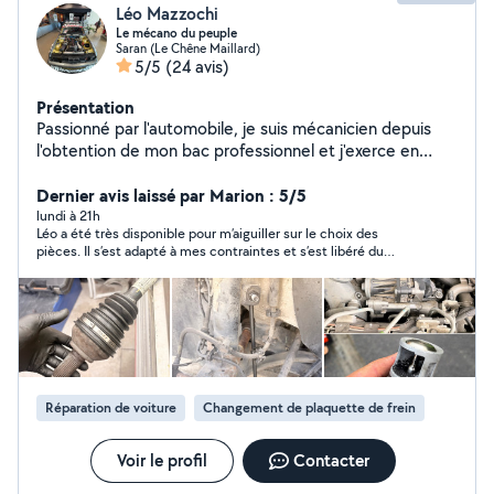
Léo Mazzochi
Le mécano du peuple
Saran (Le Chêne Maillard)
5/5
(24 avis)
Présentation
Passionné par l'automobile, je suis mécanicien depuis
l'obtention de mon bac professionnel et j'exerce en
garage concession depuis maintenant 5 ans. Je vous
propose mes services pour : Réparations mécaniques
Dernier avis laissé par Marion : 5/5
toutes marques Entretien courant (vidange, filtres,
lundi à 21h
Léo a été très disponible pour m’aiguiller sur le choix des
freins,géométrie, etc...) Intervention sur tout type de
pièces. Il s’est adapté à mes contraintes et s’est libéré du
véhicules Sérieux, rigoureux et à l'écoute, je mets mon
temps pour me permettre de récupérer rapidement ma
expérience à votre service pour des prestations de
voiture. Il a été de très bon conseil voyant une pièce
qualité à prix raisonnable Je vous reçois chez moi ou en
supplémentaire à changer. Prix très raisonnable, travail rapide
et de grande qualité. Je recommande vivement, allez-y les yeux
rdv selon vos disponibilités
fermés !
Réparation de voiture
Changement de plaquette de frein
Voir le profil
Contacter